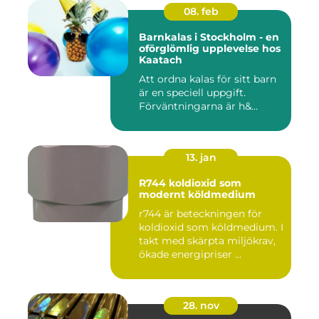
08. feb
Barnkalas i Stockholm - en
oförglömlig upplevelse hos
Kaatach
Att ordna kalas för sitt barn
är en speciell uppgift.
Förväntningarna är h&...
13. jan
R744 koldioxid som
modernt köldmedium
r744 är beteckningen för
koldioxid som köldmedium. I
takt med skärpta miljökrav,
ökade energipriser ...
28. nov