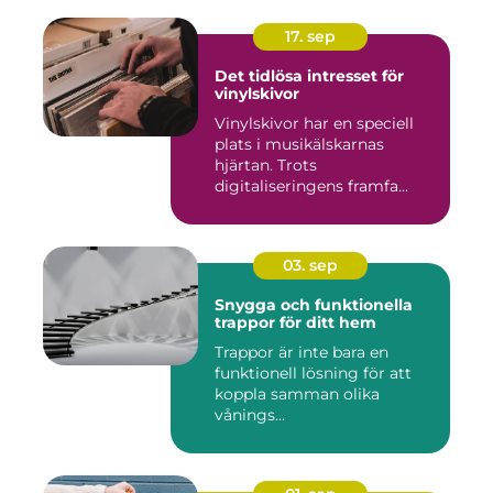
17. sep
Det tidlösa intresset för
vinylskivor
Vinylskivor har en speciell
plats i musikälskarnas
hjärtan. Trots
digitaliseringens framfa...
03. sep
Snygga och funktionella
trappor för ditt hem
Trappor är inte bara en
funktionell lösning för att
koppla samman olika
vånings...