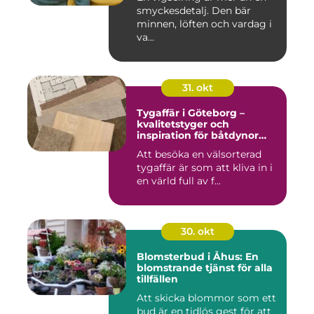
smyckesdetalj. Den bär
minnen, löften och vardag i
va...
31. okt
Tygaffär i Göteborg –
kvalitetstyger och
inspiration för båtdynor
och alla dina syprojekt
Att besöka en välsorterad
tygaffär är som att kliva in i
en värld full av f...
30. okt
Blomsterbud i Åhus: En
blomstrande tjänst för alla
tillfällen
Att skicka blommor som ett
bud är en tidlös gest för att