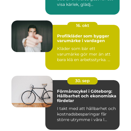
visa kärlek, glädj...
16. okt
Profilkläder som bygger
varumärke i vardagen
Kläder som bär ett
varumärke gör mer än att
bara klä en arbetsstyrka. ...
30. sep
Förmånscykel i Göteborg:
Hållbarhet och ekonomiska
fördelar
I takt med att hållbarhet och
kostnadsbesparingar får
större utrymme i våra l...