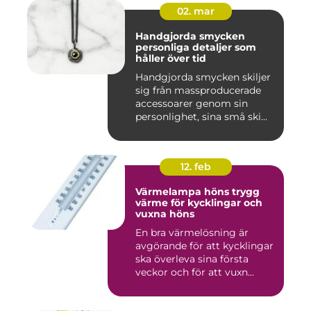
02. mar
Handgjorda smycken
personliga detaljer som
håller över tid
Handgjorda smycken skiljer
sig från massproducerade
accessoarer genom sin
personlighet, sina små ski...
12. feb
Värmelampa höns trygg
värme för kycklingar och
vuxna höns
En bra värmelösning är
avgörande för att kycklingar
ska överleva sina första
veckor och för att vuxn...