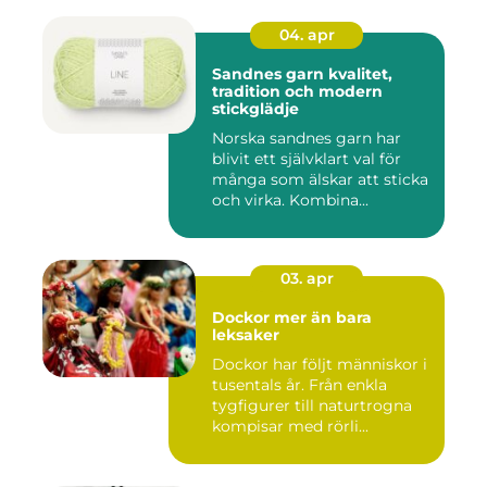
04. apr
Sandnes garn kvalitet,
tradition och modern
stickglädje
Norska sandnes garn har
blivit ett självklart val för
många som älskar att sticka
och virka. Kombina...
03. apr
Dockor mer än bara
leksaker
Dockor har följt människor i
tusentals år. Från enkla
tygfigurer till naturtrogna
kompisar med rörli...