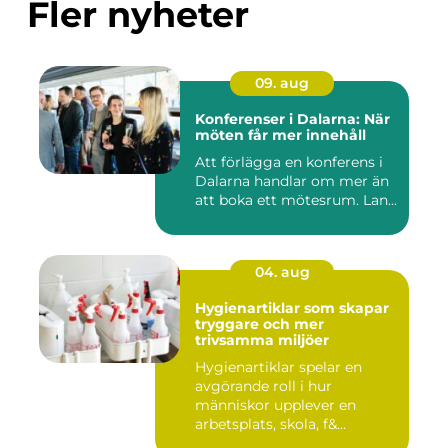
Fler nyheter
09. aug
Konferenser i Dalarna: När
möten får mer innehåll
Att förlägga en konferens i
Dalarna handlar om mer än
att boka ett mötesrum. Lan...
04. aug
Hygienartiklar som skapar
tryggare och mer
trivsamma miljöer
Hygienartiklar spelar en
avgörande roll i hur
människor upplever en
arbetsplats, skola, f&...