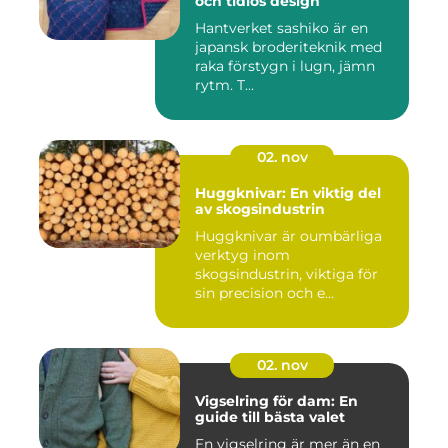
och tidlös design
Hantverket sashiko är en
japansk broderiteknik med
raka förstygn i lugn, jämn
rytm. T...
02. nov
Huggknivar: En viktig del
av skogsindustrin
Huggknivar är oumbärliga
verktyg inom
skogsindustrin, viktiga för
sin precision och e...
02. nov
Vigselring för dam: En
guide till bästa valet
En vigselring är mer än en