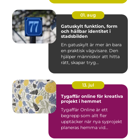
01. aug
Gatuskylt funktion, form
och hållbar identitet i
stadsbilden
En gatuskylt är mer än bara
en praktisk vägvisare. Den
hjälper människor att hitta
rätt, skapar tryg...
13. jul
Tygaffär online för kreativa
projekt i hemmet
Tygaffär Online är ett
begrepp som allt fler
upptäcker när nya syprojekt
planeras hemma vid
köksbord...