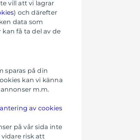
vill att vi lagrar
okies
) och därefter
lken data som
 kan få ta del av de
om sparas på din
cookies kan vi känna
ra annonser m.m.
antering av cookies
ser på vår sida inte
vidare risk att