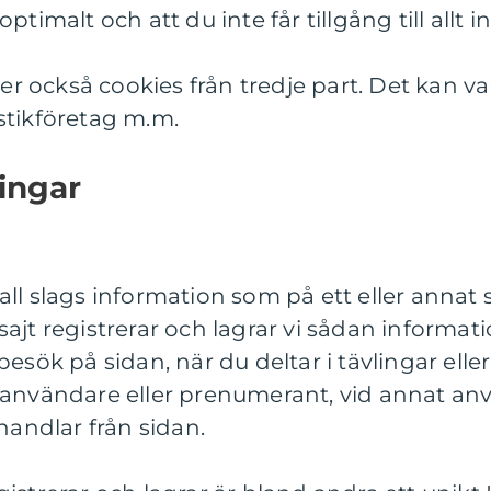
ptimalt och att du inte får tillgång till allt i
 också cookies från tredje part. Det kan v
stikföretag m.m.
ingar
ll slags information som på ett eller annat sät
ajt registrerar och lagrar vi sådan informat
besök på sidan, när du deltar i tävlingar ell
m användare eller prenumerant, vid annat a
 handlar från sidan.