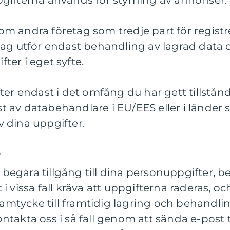
gifterna används för styrning av annonser.
m andra företag som tredje part för registr
tag utför endast behandling av lagrad data o
ter i eget syfte.
ter endast i det omfång du har gett tillstånd t
 av databehandlare i EU/EES eller i länder
 dina uppgifter.
r
tt begära tillgång till dina personuppgifter, b
i vissa fall kräva att uppgifterna raderas, 
 samtycke till framtidig lagring och behandli
takta oss i så fall genom att sända e-post ti