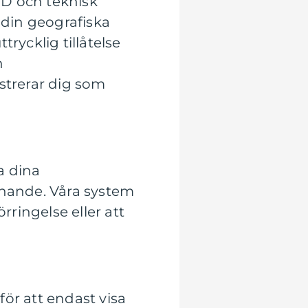
 ID och teknisk
 din geografiska
rycklig tillåtelse
h
strerar dig som
a dina
nande. Våra system
rringelse eller att
ör att endast visa