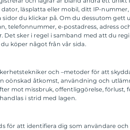
istrerar och lagrar är bland andra ett unikt
dator, läsplatta eller mobil, ditt IP-nummer,
 sidor du klickar på. Om du dessutom gett utt
amn, telefonnummer, e-postadress, adress oc
. Det sker i regel i samband med att du regi
 du köper något från vår sida.
äkerhetstekniker och –metoder för att skydd
ån oönskad åtkomst, användning och utläm
er mot missbruk, offentliggörelse, förlust, fö
handlas i strid med lagen.
 för att identifiera dig som användare och f