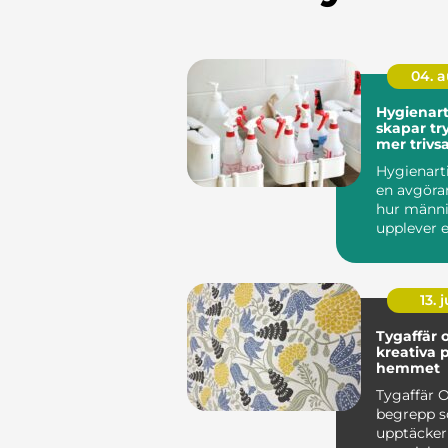
04. 
Hygienart
skapar tr
mer triv
miljöer
Hygienarti
en avgöran
hur männi
upplever 
arbetsplats
13. j
Tygaffär o
kreativa p
hemmet
Tygaffär O
begrepp so
upptäcker