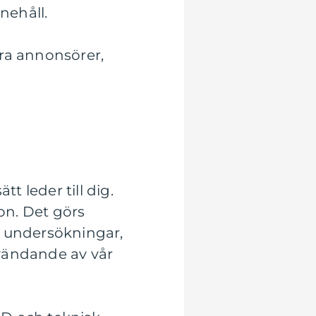
nnehåll.
ara annonsörer,
t leder till dig.
ion. Det görs
er undersökningar,
nvändande av vår