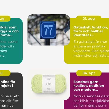
aug
01. aug
iklar som
Gatuskylt funktion,
yggare och
form och hållbar
samma
identitet i
stadsbilden
klar spelar
En gatuskylt är mer
de roll i
än bara en praktisk
skor
vägvisare. Den hjälp
en
människor att hitta
, skola, f&...
rätt, skapar tryg...
ul
04. apr
nline för
Sandnes garn
rojekt i
kvalitet, tradition
och modern
stickglädje
nline är ett
Norska sandnes gar
m allt fler
har blivit ett självkla
 när nya
val för många som