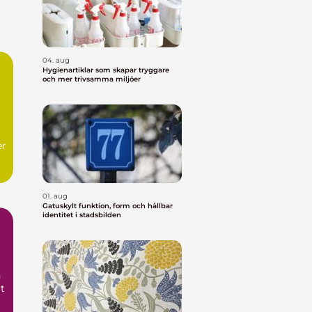
04. aug
Hygienartiklar som skapar tryggare
och mer trivsamma miljöer
er
01. aug
Gatuskylt funktion, form och hållbar
identitet i stadsbilden
n
rt