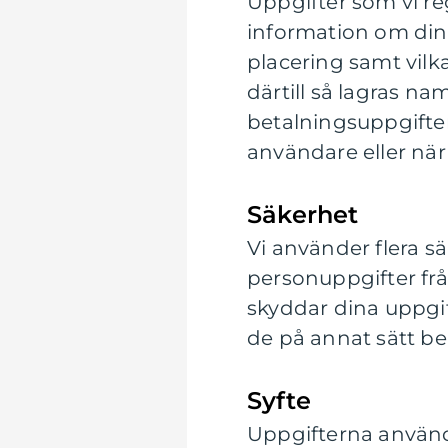
Uppgifter som vi reg
information om din 
placering samt vilka
därtill så lagras n
betalningsuppgifter
användare eller när
Säkerhet
Vi använder flera s
personuppgifter fr
skyddar dina uppgift
de på annat sätt be
Syfte
Uppgifterna används