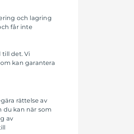
ering och lagring
ch får inte
ill det. Vi
 som kan garantera
egära rättelse av
och du kan när som
ng av
ll