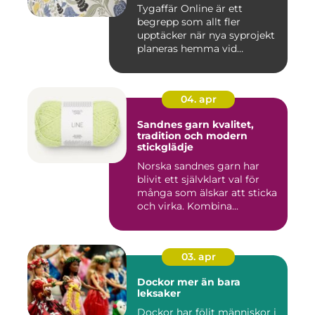
Tygaffär Online är ett
begrepp som allt fler
upptäcker när nya syprojekt
planeras hemma vid
köksbord...
04. apr
Sandnes garn kvalitet,
tradition och modern
stickglädje
Norska sandnes garn har
blivit ett självklart val för
många som älskar att sticka
och virka. Kombina...
03. apr
Dockor mer än bara
leksaker
Dockor har följt människor i