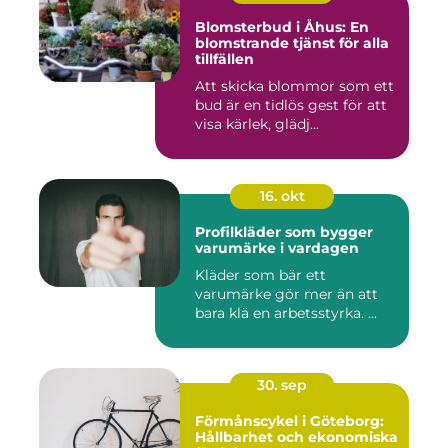
Blomsterbud i Åhus: En
blomstrande tjänst för alla
tillfällen
Att skicka blommor som ett
bud är en tidlös gest för att
visa kärlek, glädj...
16. okt
Profilkläder som bygger
varumärke i vardagen
Kläder som bär ett
varumärke gör mer än att
bara klä en arbetsstyrka. ...
30. sep
Förmånscykel i Göteborg:
Hållbarhet och ekonomiska