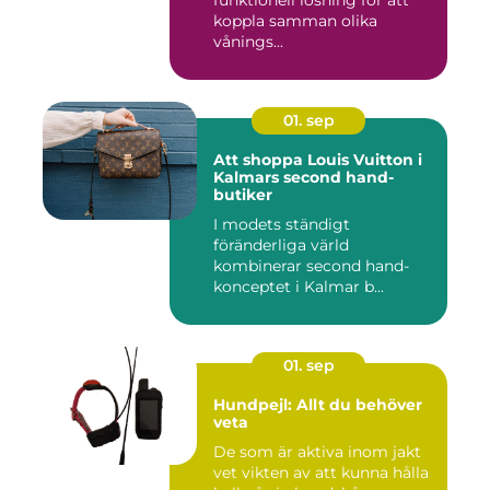
funktionell lösning för att
koppla samman olika
vånings...
01. sep
Att shoppa Louis Vuitton i
Kalmars second hand-
butiker
I modets ständigt
föränderliga värld
kombinerar second hand-
konceptet i Kalmar b...
01. sep
Hundpejl: Allt du behöver
veta
De som är aktiva inom jakt
vet vikten av att kunna hålla