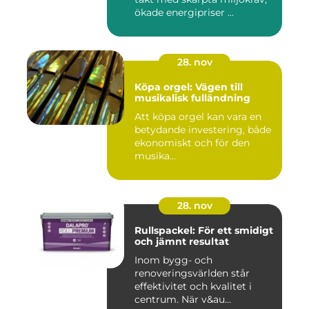
ökade energipriser ...
28. nov
Köpa orgel: Vägen till
musikalisk fulländning
Att köpa orgel kan vara en
betydande investering, både
ekonomiskt och för den
musika...
28. nov
Rullspackel: För ett smidigt
och jämnt resultat
Inom bygg- och
renoveringsvärlden står
effektivitet och kvalitet i
centrum. När v&au...