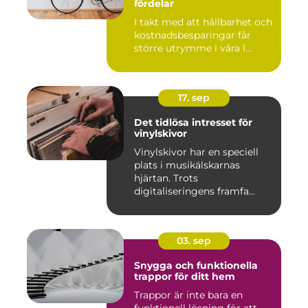
fördelar
I takt med att hållbarhet och
kostnadsbesparingar får
större utrymme i våra l...
17. sep
Det tidlösa intresset för
vinylskivor
Vinylskivor har en speciell
plats i musikälskarnas
hjärtan. Trots
digitaliseringens framfa...
03. sep
Snygga och funktionella
trappor för ditt hem
Trappor är inte bara en