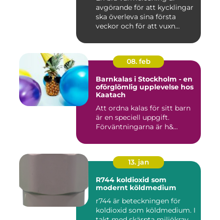
avgörande för att kycklingar
ska överleva sina första
veckor och för att vuxn...
08. feb
Barnkalas i Stockholm - en
oförglömlig upplevelse hos
Kaatach
Att ordna kalas för sitt barn
är en speciell uppgift.
Förväntningarna är h&...
13. jan
R744 koldioxid som
modernt köldmedium
r744 är beteckningen för
koldioxid som köldmedium. I
takt med skärpta miljökrav,