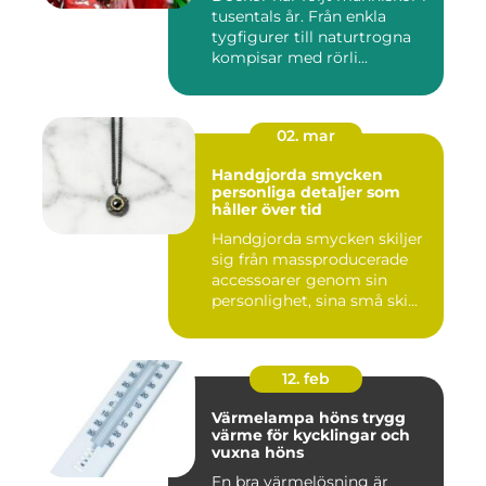
tusentals år. Från enkla
tygfigurer till naturtrogna
kompisar med rörli...
02. mar
Handgjorda smycken
personliga detaljer som
håller över tid
Handgjorda smycken skiljer
sig från massproducerade
accessoarer genom sin
personlighet, sina små ski...
12. feb
Värmelampa höns trygg
värme för kycklingar och
vuxna höns
En bra värmelösning är