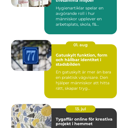
trivsamma miljöer
Hygienartiklar spelar en
avgörande roll i hur
människor upplever en
arbetsplats, skola, f&...
01. aug
Gatuskylt funktion, form
och hållbar identitet i
stadsbilden
En gatuskylt är mer än bara
en praktisk vägvisare. Den
hjälper människor att hitta
rätt, skapar tryg...
13. jul
Tygaffär online för kreativa
projekt i hemmet