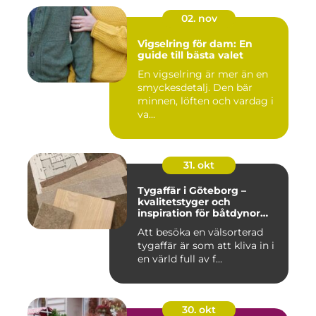
02. nov
Vigselring för dam: En
guide till bästa valet
En vigselring är mer än en
smyckesdetalj. Den bär
minnen, löften och vardag i
va...
31. okt
Tygaffär i Göteborg –
kvalitetstyger och
inspiration för båtdynor
och alla dina syprojekt
Att besöka en välsorterad
tygaffär är som att kliva in i
en värld full av f...
30. okt