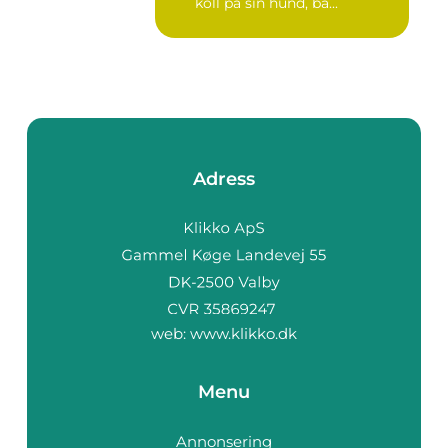
koll på sin hund, bå...
Adress
web:
www.klikko.dk
Menu
Annonsering