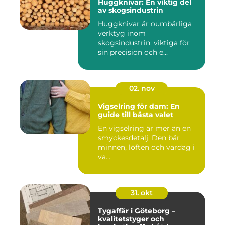
Huggknivar: En viktig del
av skogsindustrin
Huggknivar är oumbärliga
verktyg inom
skogsindustrin, viktiga för
sin precision och e...
02. nov
Vigselring för dam: En
guide till bästa valet
En vigselring är mer än en
smyckesdetalj. Den bär
minnen, löften och vardag i
va...
31. okt
Tygaffär i Göteborg –
kvalitetstyger och