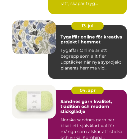
rätt, skapar tryg...
13. jul
Tygaffär online för kreativa
projekt i hemmet
Tygaffär Online är ett
begrepp som allt fler
upptäcker när nya syprojekt
planeras hemma vid
köksbord...
04. apr
Sandnes garn kvalitet,
tradition och modern
stickglädje
Norska sandnes garn har
blivit ett självklart val för
många som älskar att sticka
och virka. Kombina...