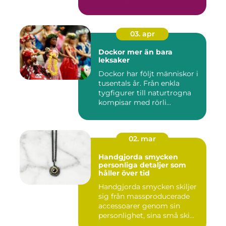
03. apr
Dockor mer än bara
leksaker
Dockor har följt människor i
tusentals år. Från enkla
tygfigurer till naturtrogna
kompisar med rörli...
02. mar
Handgjorda smycken
personliga detaljer som
håller över tid
Handgjorda smycken skiljer
sig från massproducerade
accessoarer genom sin
personlighet, sina små ski...