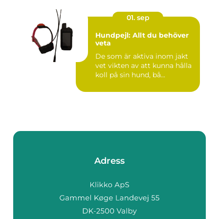
01. sep
Hundpejl: Allt du behöver
veta
De som är aktiva inom jakt
vet vikten av att kunna hålla
koll på sin hund, bå...
Adress