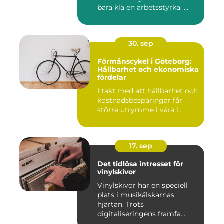
bara klä en arbetsstyrka. ...
30. sep
Förmånscykel i Göteborg:
Hållbarhet och ekonomiska
fördelar
I takt med att hållbarhet och
kostnadsbesparingar får
större utrymme i våra l...
17. sep
Det tidlösa intresset för
vinylskivor
Vinylskivor har en speciell
plats i musikälskarnas
hjärtan. Trots
digitaliseringens framfa...