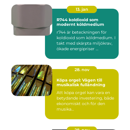
13. jan
R744 koldioxid som
modernt köldmedium
r744 är beteckningen för
koldioxid som köldmedium. I
takt med skärpta miljökrav,
ökade energipriser ...
28. nov
Köpa orgel: Vägen till
musikalisk fulländning
Att köpa orgel kan vara en
betydande investering, både
ekonomiskt och för den
musika...
28. nov