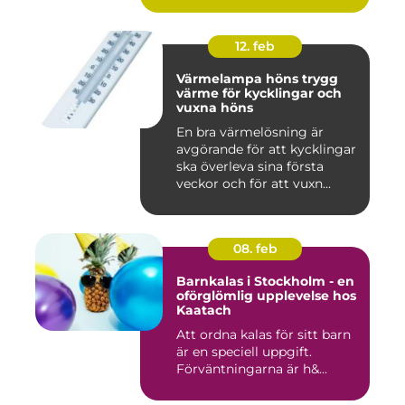
12. feb
Värmelampa höns trygg
värme för kycklingar och
vuxna höns
En bra värmelösning är
avgörande för att kycklingar
ska överleva sina första
veckor och för att vuxn...
08. feb
Barnkalas i Stockholm - en
oförglömlig upplevelse hos
Kaatach
Att ordna kalas för sitt barn
är en speciell uppgift.
Förväntningarna är h&...