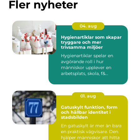
Fler nyheter
04. aug
Hygienartiklar som skapar
tryggare och mer
trivsamma miljöer
Hygienartiklar spelar en
avgörande roll i hur
människor upplever en
arbetsplats, skola, f&...
01. aug
Gatuskylt funktion, form
och hållbar identitet i
stadsbilden
En gatuskylt är mer än bara
en praktisk vägvisare. Den
hjälper människor att hitta