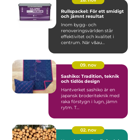
Rullspackel: För ett smidigt
och jämnt resultat
Inom bygg- och
renoveringsvärlden står
effektivitet och kvalitet i
centrum. När v&au...
09. nov
Sashiko: Tradition, teknik
och tidlös design
Hantverket sashiko är en
japansk broderiteknik med
raka förstygn i lugn, jämn
rytm. T...
02. nov