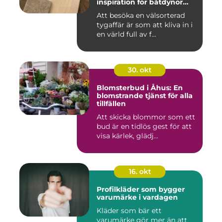
inspiration för båtdynor
och alla dina syprojekt
Att besöka en välsorterad
tygaffär är som att kliva in i
en värld full av f...
30. okt
Blomsterbud i Åhus: En
blomstrande tjänst för alla
tillfällen
Att skicka blommor som ett
bud är en tidlös gest för att
visa kärlek, glädj...
16. okt
Profilkläder som bygger
varumärke i vardagen
Kläder som bär ett
varumärke gör mer än att