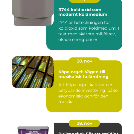
R744 koldioxid som
modernt köldmedium
r744 är beteckningen för
koldioxid som köldmedium. I
takt med skärpta miljökrav,
ökade energipriser ...
28. nov
Köpa orgel: Vägen till
musikalisk fulländning
Att köpa orgel kan vara en
betydande investering, både
ekonomiskt och för den
musika...
28. nov
Rullspackel: För ett smidigt