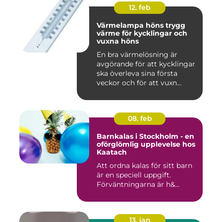
12. feb
Värmelampa höns trygg
värme för kycklingar och
vuxna höns
En bra värmelösning är
avgörande för att kycklingar
ska överleva sina första
veckor och för att vuxn...
08. feb
Barnkalas i Stockholm - en
oförglömlig upplevelse hos
Kaatach
Att ordna kalas för sitt barn
är en speciell uppgift.
Förväntningarna är h&...
13. jan