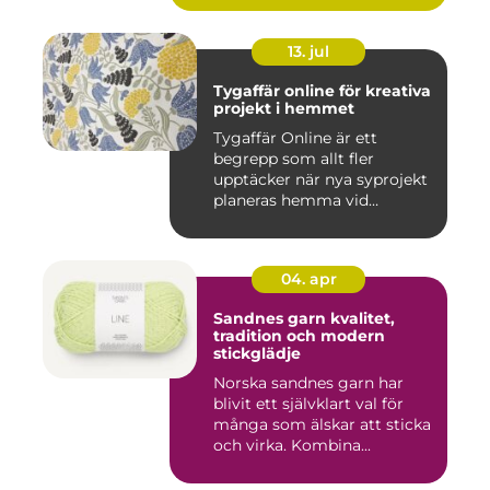
13. jul
Tygaffär online för kreativa
projekt i hemmet
Tygaffär Online är ett
begrepp som allt fler
upptäcker när nya syprojekt
planeras hemma vid
köksbord...
04. apr
Sandnes garn kvalitet,
tradition och modern
stickglädje
Norska sandnes garn har
blivit ett självklart val för
många som älskar att sticka
och virka. Kombina...