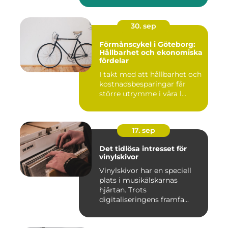
30. sep
Förmånscykel i Göteborg:
Hållbarhet och ekonomiska
fördelar
I takt med att hållbarhet och
kostnadsbesparingar får
större utrymme i våra l...
17. sep
Det tidlösa intresset för
vinylskivor
Vinylskivor har en speciell
plats i musikälskarnas
hjärtan. Trots
digitaliseringens framfa...