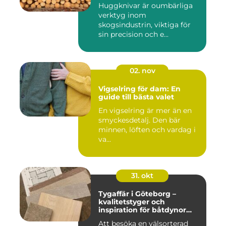
Huggknivar är oumbärliga
verktyg inom
skogsindustrin, viktiga för
sin precision och e...
02. nov
Vigselring för dam: En
guide till bästa valet
En vigselring är mer än en
smyckesdetalj. Den bär
minnen, löften och vardag i
va...
31. okt
Tygaffär i Göteborg –
kvalitetstyger och
inspiration för båtdynor
och alla dina syprojekt
Att besöka en välsorterad