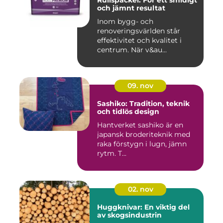
och jämnt resultat
Inom bygg- och
renoveringsvärlden står
effektivitet och kvalitet i
centrum. När v&au...
09. nov
Sashiko: Tradition, teknik
och tidlös design
Hantverket sashiko är en
japansk broderiteknik med
raka förstygn i lugn, jämn
rytm. T...
02. nov
Huggknivar: En viktig del
av skogsindustrin