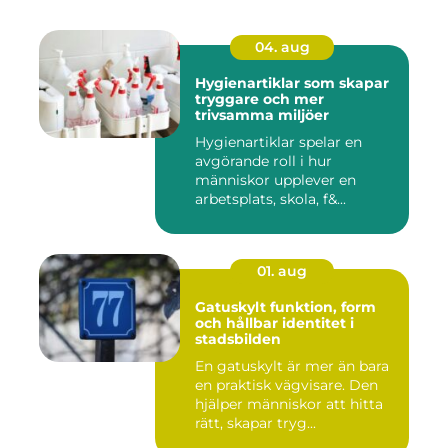
04. aug
Hygienartiklar som skapar
tryggare och mer
trivsamma miljöer
Hygienartiklar spelar en
avgörande roll i hur
människor upplever en
arbetsplats, skola, f&...
01. aug
Gatuskylt funktion, form
och hållbar identitet i
stadsbilden
En gatuskylt är mer än bara
en praktisk vägvisare. Den
hjälper människor att hitta
rätt, skapar tryg...