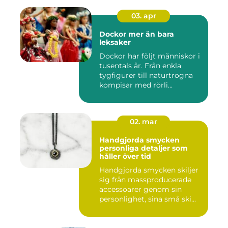
03. apr
Dockor mer än bara
leksaker
Dockor har följt människor i
tusentals år. Från enkla
tygfigurer till naturtrogna
kompisar med rörli...
02. mar
Handgjorda smycken
personliga detaljer som
håller över tid
Handgjorda smycken skiljer
sig från massproducerade
accessoarer genom sin
personlighet, sina små ski...