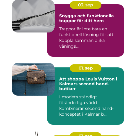
03. sep
Snygga och funktionella
trappor för ditt hem
Trappor är inte bara en
funktionell lösning för att
koppla samman olika
vånings...
01. sep
Att shoppa Louis Vuitton i
Kalmars second hand-
butiker
I modets ständigt
föränderliga värld
kombinerar second hand-
konceptet i Kalmar b...
01. sep