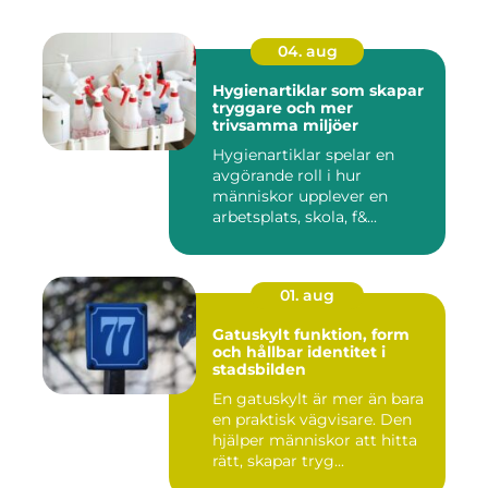
04. aug
Hygienartiklar som skapar
tryggare och mer
trivsamma miljöer
Hygienartiklar spelar en
avgörande roll i hur
människor upplever en
arbetsplats, skola, f&...
01. aug
Gatuskylt funktion, form
och hållbar identitet i
stadsbilden
En gatuskylt är mer än bara
en praktisk vägvisare. Den
hjälper människor att hitta
rätt, skapar tryg...