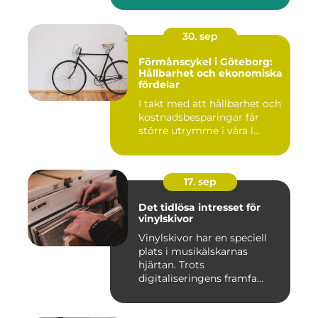
30. sep
Förmånscykel i Göteborg:
Hållbarhet och ekonomiska
fördelar
I takt med att hållbarhet och
kostnadsbesparingar får
större utrymme i våra l...
17. sep
Det tidlösa intresset för
vinylskivor
Vinylskivor har en speciell
plats i musikälskarnas
hjärtan. Trots
digitaliseringens framfa...