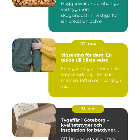
Huggknivar är oumbärliga
verktyg inom
skogsindustrin, viktiga för
sin precision och e...
02. nov
Vigselring för dam: En
guide till bästa valet
En vigselring är mer än en
smyckesdetalj. Den bär
minnen, löften och vardag i
va...
31. okt
Tygaffär i Göteborg –
kvalitetstyger och
inspiration för båtdynor
och alla dina syprojekt
Att besöka en välsorterad