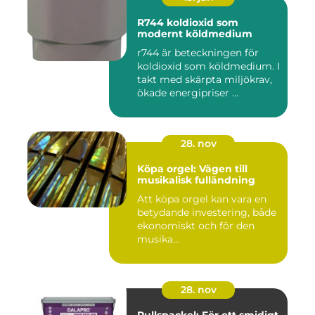
R744 koldioxid som
modernt köldmedium
r744 är beteckningen för
koldioxid som köldmedium. I
takt med skärpta miljökrav,
ökade energipriser ...
28. nov
Köpa orgel: Vägen till
musikalisk fulländning
Att köpa orgel kan vara en
betydande investering, både
ekonomiskt och för den
musika...
28. nov
Rullspackel: För ett smidigt