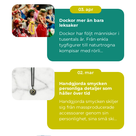
03. apr
Dockor mer än bara
leksaker
Dockor har följt människor i
tusentals år. Från enkla
tygfigurer till naturtrogna
kompisar med rörli...
02. mar
Handgjorda smycken
personliga detaljer som
håller över tid
Handgjorda smycken skiljer
sig från massproducerade
accessoarer genom sin
personlighet, sina små ski...