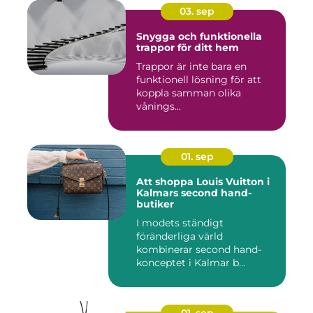
03. sep
Snygga och funktionella
trappor för ditt hem
Trappor är inte bara en
funktionell lösning för att
koppla samman olika
vånings...
01. sep
Att shoppa Louis Vuitton i
Kalmars second hand-
butiker
I modets ständigt
föränderliga värld
kombinerar second hand-
konceptet i Kalmar b...
01. sep