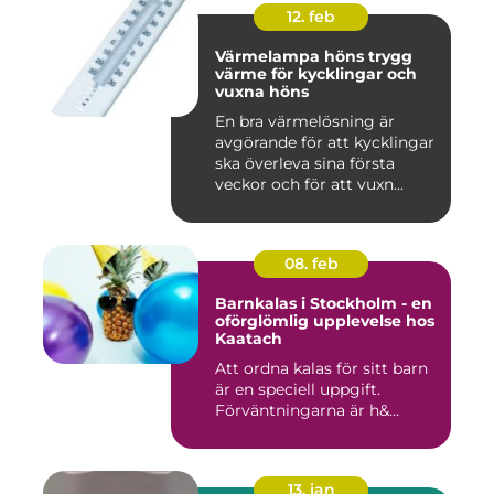
12. feb
Värmelampa höns trygg
värme för kycklingar och
vuxna höns
En bra värmelösning är
avgörande för att kycklingar
ska överleva sina första
veckor och för att vuxn...
08. feb
Barnkalas i Stockholm - en
oförglömlig upplevelse hos
Kaatach
Att ordna kalas för sitt barn
är en speciell uppgift.
Förväntningarna är h&...
13. jan