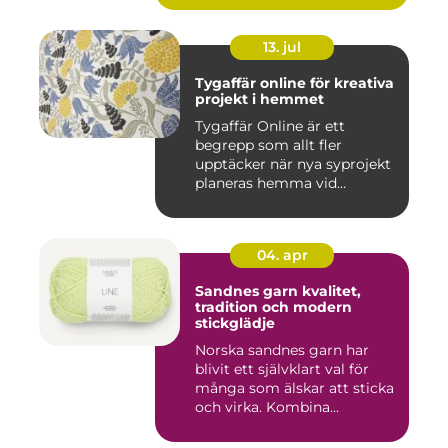
13. jul
Tygaffär online för kreativa
projekt i hemmet
Tygaffär Online är ett
begrepp som allt fler
upptäcker när nya syprojekt
planeras hemma vid
köksbord...
04. apr
Sandnes garn kvalitet,
tradition och modern
stickglädje
Norska sandnes garn har
blivit ett självklart val för
många som älskar att sticka
och virka. Kombina...