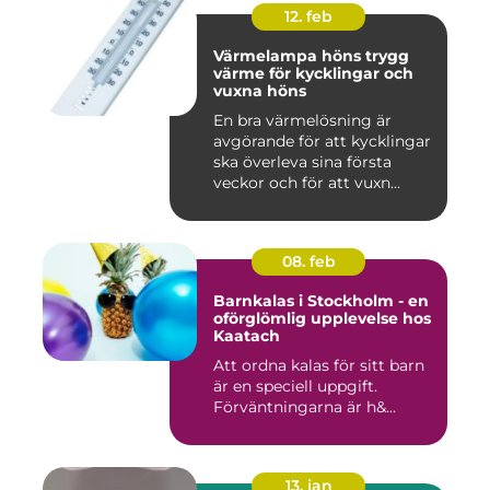
12. feb
Värmelampa höns trygg
värme för kycklingar och
vuxna höns
En bra värmelösning är
avgörande för att kycklingar
ska överleva sina första
veckor och för att vuxn...
08. feb
Barnkalas i Stockholm - en
oförglömlig upplevelse hos
Kaatach
Att ordna kalas för sitt barn
är en speciell uppgift.
Förväntningarna är h&...
13. jan