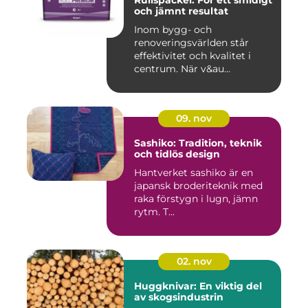
och jämnt resultat
Inom bygg- och
renoveringsvärlden står
effektivitet och kvalitet i
centrum. När v&au...
09. nov
Sashiko: Tradition, teknik
och tidlös design
Hantverket sashiko är en
japansk broderiteknik med
raka förstygn i lugn, jämn
rytm. T...
02. nov
Huggknivar: En viktig del
av skogsindustrin