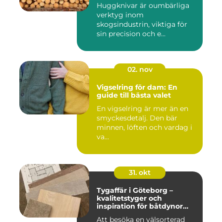
Huggknivar är oumbärliga
verktyg inom
skogsindustrin, viktiga för
sin precision och e...
02. nov
Vigselring för dam: En
guide till bästa valet
En vigselring är mer än en
smyckesdetalj. Den bär
minnen, löften och vardag i
va...
31. okt
Tygaffär i Göteborg –
kvalitetstyger och
inspiration för båtdynor
och alla dina syprojekt
Att besöka en välsorterad