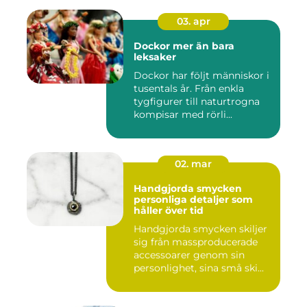
03. apr
Dockor mer än bara
leksaker
Dockor har följt människor i
tusentals år. Från enkla
tygfigurer till naturtrogna
kompisar med rörli...
02. mar
Handgjorda smycken
personliga detaljer som
håller över tid
Handgjorda smycken skiljer
sig från massproducerade
accessoarer genom sin
personlighet, sina små ski...