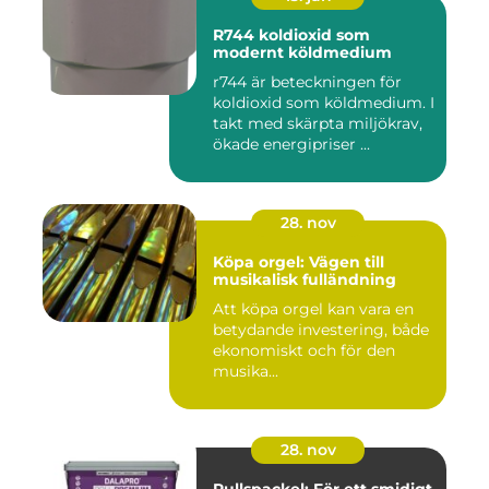
R744 koldioxid som
modernt köldmedium
r744 är beteckningen för
koldioxid som köldmedium. I
takt med skärpta miljökrav,
ökade energipriser ...
28. nov
Köpa orgel: Vägen till
musikalisk fulländning
Att köpa orgel kan vara en
betydande investering, både
ekonomiskt och för den
musika...
28. nov
Rullspackel: För ett smidigt