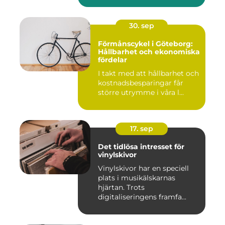
30. sep
Förmånscykel i Göteborg:
Hållbarhet och ekonomiska
fördelar
I takt med att hållbarhet och
kostnadsbesparingar får
större utrymme i våra l...
17. sep
Det tidlösa intresset för
vinylskivor
Vinylskivor har en speciell
plats i musikälskarnas
hjärtan. Trots
digitaliseringens framfa...