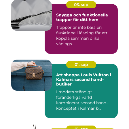
03. sep
Snygga och funktionella
trappor för ditt hem
Trappor är inte bara en
funktionell lösning för att
koppla samman olika
vånings...
01. sep
Att shoppa Louis Vuitton i
Kalmars second hand-
butiker
I modets ständigt
föränderliga värld
kombinerar second hand-
konceptet i Kalmar b...
01. sep