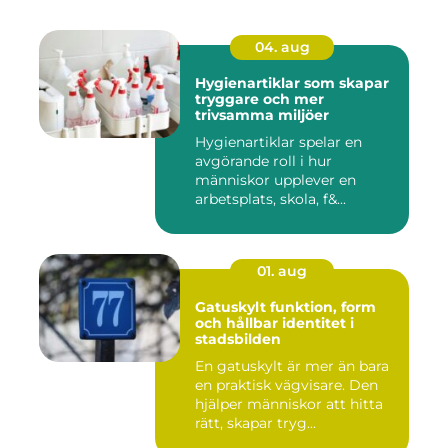
04. aug
Hygienartiklar som skapar
tryggare och mer
trivsamma miljöer
Hygienartiklar spelar en
avgörande roll i hur
människor upplever en
arbetsplats, skola, f&...
01. aug
Gatuskylt funktion, form
och hållbar identitet i
stadsbilden
En gatuskylt är mer än bara
en praktisk vägvisare. Den
hjälper människor att hitta
rätt, skapar tryg...