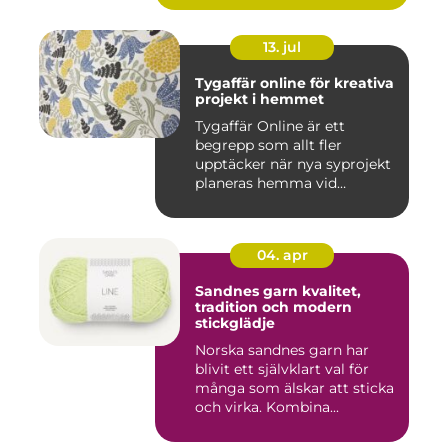
13. jul
Tygaffär online för kreativa
projekt i hemmet
Tygaffär Online är ett
begrepp som allt fler
upptäcker när nya syprojekt
planeras hemma vid
köksbord...
04. apr
Sandnes garn kvalitet,
tradition och modern
stickglädje
Norska sandnes garn har
blivit ett självklart val för
många som älskar att sticka
och virka. Kombina...