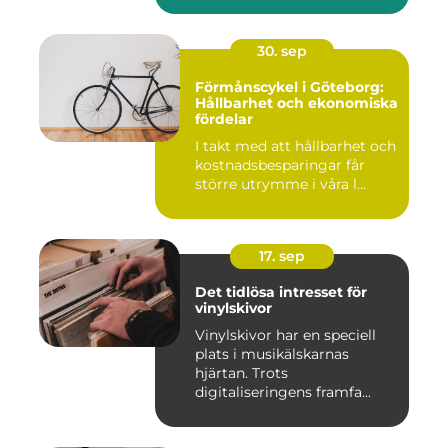
30. sep
Förmånscykel i Göteborg:
Hållbarhet och ekonomiska
fördelar
I takt med att hållbarhet och
kostnadsbesparingar får
större utrymme i våra l...
17. sep
Det tidlösa intresset för
vinylskivor
Vinylskivor har en speciell
plats i musikälskarnas
hjärtan. Trots
digitaliseringens framfa...