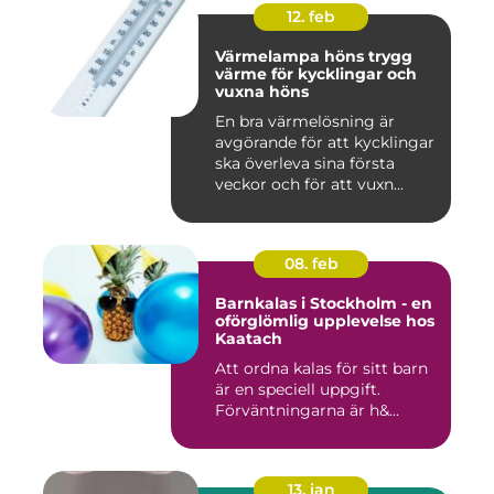
12. feb
Värmelampa höns trygg
värme för kycklingar och
vuxna höns
En bra värmelösning är
avgörande för att kycklingar
ska överleva sina första
veckor och för att vuxn...
08. feb
Barnkalas i Stockholm - en
oförglömlig upplevelse hos
Kaatach
Att ordna kalas för sitt barn
är en speciell uppgift.
Förväntningarna är h&...
13. jan