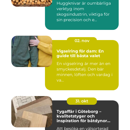
Huggknivar är oumbärliga
verktyg inom
skogsindustrin, viktiga för
sin precision och e...
02. nov
Vigselring för dam: En
guide till bästa valet
En vigselring är mer än en
smyckesdetalj. Den bär
minnen, löften och vardag i
va...
31. okt
Tygaffär i Göteborg –
kvalitetstyger och
inspiration för båtdynor
och alla dina syprojekt
Att besöka en välsorterad