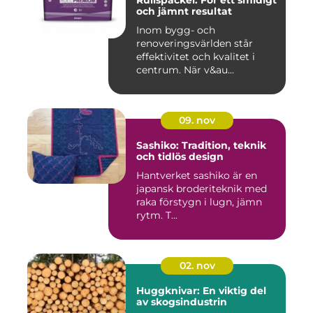
och jämnt resultat
Inom bygg- och
renoveringsvärlden står
effektivitet och kvalitet i
centrum. När v&au...
09. nov
Sashiko: Tradition, teknik
och tidlös design
Hantverket sashiko är en
japansk broderiteknik med
raka förstygn i lugn, jämn
rytm. T...
02. nov
Huggknivar: En viktig del
av skogsindustrin