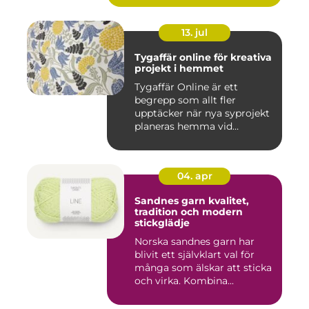
13. jul
Tygaffär online för kreativa
projekt i hemmet
Tygaffär Online är ett
begrepp som allt fler
upptäcker när nya syprojekt
planeras hemma vid
köksbord...
04. apr
Sandnes garn kvalitet,
tradition och modern
stickglädje
Norska sandnes garn har
blivit ett självklart val för
många som älskar att sticka
och virka. Kombina...