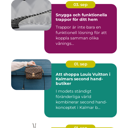
03. sep
Snygga och funktionella
trappor för ditt hem
Trappor är inte bara en
funktionell lösning för att
koppla samman olika
vånings...
01. sep
Att shoppa Louis Vuitton i
Kalmars second hand-
butiker
I modets ständigt
föränderliga värld
kombinerar second hand-
konceptet i Kalmar b...
01. sep