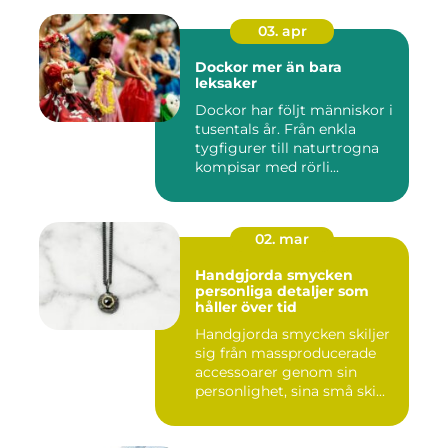
03. apr
Dockor mer än bara
leksaker
Dockor har följt människor i
tusentals år. Från enkla
tygfigurer till naturtrogna
kompisar med rörli...
02. mar
Handgjorda smycken
personliga detaljer som
håller över tid
Handgjorda smycken skiljer
sig från massproducerade
accessoarer genom sin
personlighet, sina små ski...