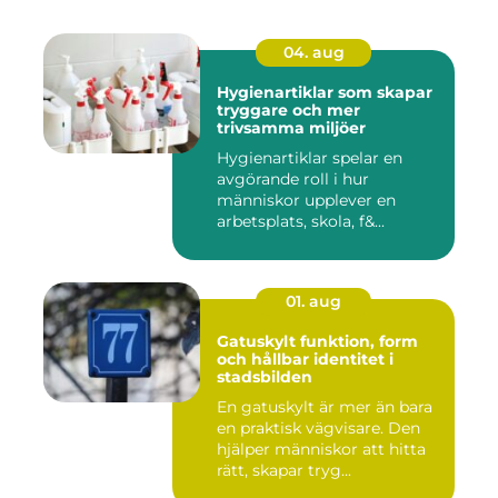
04. aug
Hygienartiklar som skapar
tryggare och mer
trivsamma miljöer
Hygienartiklar spelar en
avgörande roll i hur
människor upplever en
arbetsplats, skola, f&...
01. aug
Gatuskylt funktion, form
och hållbar identitet i
stadsbilden
En gatuskylt är mer än bara
en praktisk vägvisare. Den
hjälper människor att hitta
rätt, skapar tryg...