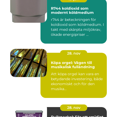
R744 koldioxid som
modernt köldmedium
r744 är beteckningen för
koldioxid som köldmedium. I
takt med skärpta miljökrav,
ökade energipriser ...
28. nov
Köpa orgel: Vägen till
musikalisk fulländning
Att köpa orgel kan vara en
betydande investering, både
ekonomiskt och för den
musika...
28. nov
Rullspackel: För ett smidigt