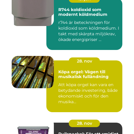
R744 koldioxid som
modernt köldmedium
r744 är beteckningen för
koldioxid som köldmedium. I
takt med skärpta miljökrav,
ökade energipriser ...
28. nov
Köpa orgel: Vägen till
musikalisk fulländning
Att köpa orgel kan vara en
betydande investering, både
ekonomiskt och för den
musika...
28. nov
Rullspackel: För ett smidigt