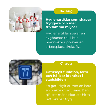
04. aug
Hygienartiklar som skapar
tryggare och mer
trivsamma miljöer
Hygienartiklar spelar en
avgörande roll i hur
människor upplever en
arbetsplats, skola, f&...
01. aug
Gatuskylt funktion, form
och hållbar identitet i
stadsbilden
En gatuskylt är mer än bara
en praktisk vägvisare. Den
hjälper människor att hitta
rätt, skapar tryg...