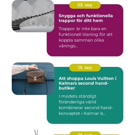
03. sep
Snygga och funktionella
trappor för ditt hem
Trappor är inte bara en
funktionell lösning för att
koppla samman olika
vånings...
01. sep
Att shoppa Louis Vuitton i
Kalmars second hand-
butiker
I modets ständigt
föränderliga värld
kombinerar second hand-
konceptet i Kalmar b...
01. sep