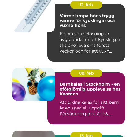
12. feb
Värmelampa höns trygg
värme för kycklingar och
vuxna höns
En bra värmelösning är
avgörande för att kycklingar
ska överleva sina första
veckor och för att vuxn...
08. feb
Barnkalas i Stockholm - en
oförglömlig upplevelse hos
Kaatach
Att ordna kalas för sitt barn
är en speciell uppgift.
Förväntningarna är h&...
13. jan