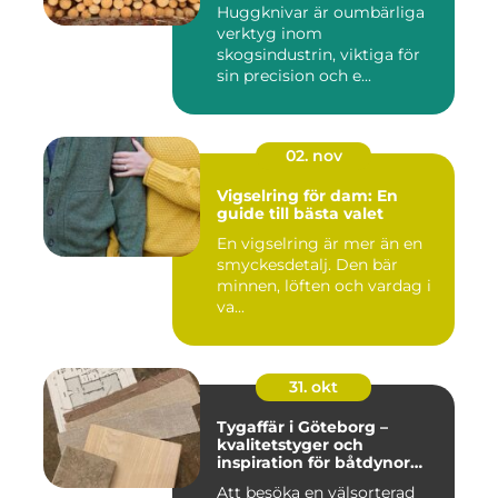
Huggknivar är oumbärliga
verktyg inom
skogsindustrin, viktiga för
sin precision och e...
02. nov
Vigselring för dam: En
guide till bästa valet
En vigselring är mer än en
smyckesdetalj. Den bär
minnen, löften och vardag i
va...
31. okt
Tygaffär i Göteborg –
kvalitetstyger och
inspiration för båtdynor
och alla dina syprojekt
Att besöka en välsorterad