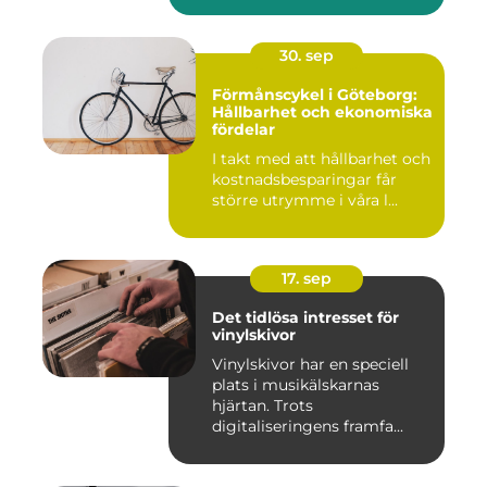
30. sep
Förmånscykel i Göteborg:
Hållbarhet och ekonomiska
fördelar
I takt med att hållbarhet och
kostnadsbesparingar får
större utrymme i våra l...
17. sep
Det tidlösa intresset för
vinylskivor
Vinylskivor har en speciell
plats i musikälskarnas
hjärtan. Trots
digitaliseringens framfa...