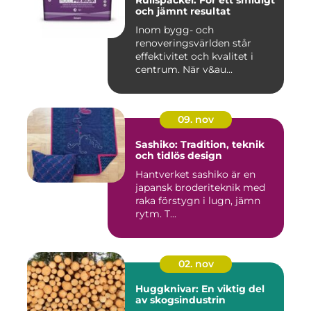
och jämnt resultat
Inom bygg- och
renoveringsvärlden står
effektivitet och kvalitet i
centrum. När v&au...
09. nov
Sashiko: Tradition, teknik
och tidlös design
Hantverket sashiko är en
japansk broderiteknik med
raka förstygn i lugn, jämn
rytm. T...
02. nov
Huggknivar: En viktig del
av skogsindustrin