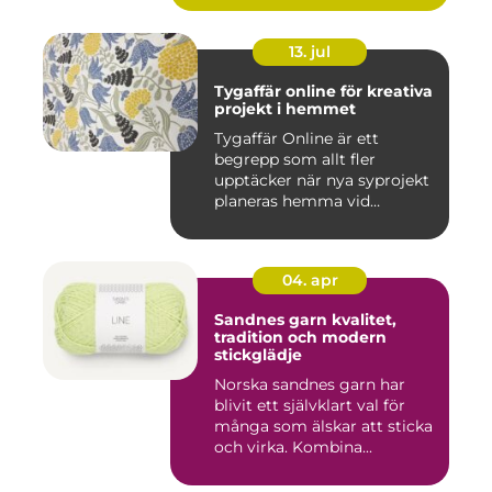
13. jul
Tygaffär online för kreativa
projekt i hemmet
Tygaffär Online är ett
begrepp som allt fler
upptäcker när nya syprojekt
planeras hemma vid
köksbord...
04. apr
Sandnes garn kvalitet,
tradition och modern
stickglädje
Norska sandnes garn har
blivit ett självklart val för
många som älskar att sticka
och virka. Kombina...