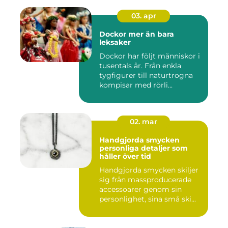
03. apr
Dockor mer än bara
leksaker
Dockor har följt människor i
tusentals år. Från enkla
tygfigurer till naturtrogna
kompisar med rörli...
02. mar
Handgjorda smycken
personliga detaljer som
håller över tid
Handgjorda smycken skiljer
sig från massproducerade
accessoarer genom sin
personlighet, sina små ski...