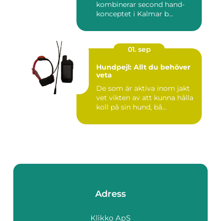
kombinerar second hand-
konceptet i Kalmar b...
01. sep
Hundpejl: Allt du behöver
veta
De som är aktiva inom jakt
vet vikten av att kunna hålla
koll på sin hund, bå...
Adress