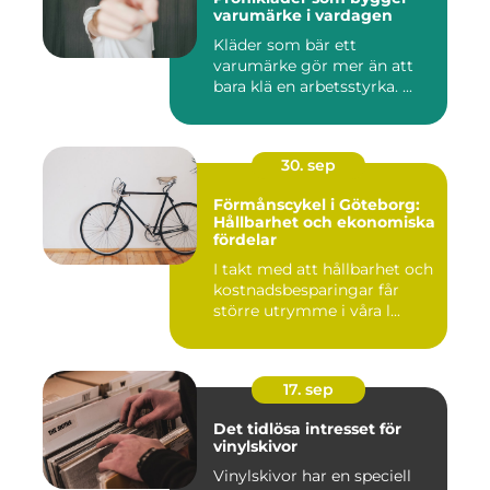
varumärke i vardagen
Kläder som bär ett
varumärke gör mer än att
bara klä en arbetsstyrka. ...
30. sep
Förmånscykel i Göteborg:
Hållbarhet och ekonomiska
fördelar
I takt med att hållbarhet och
kostnadsbesparingar får
större utrymme i våra l...
17. sep
Det tidlösa intresset för
vinylskivor
Vinylskivor har en speciell