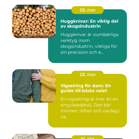
02. nov
Huggknivar: En viktig del
av skogsindustrin
Huggknivar är oumbärliga
verktyg inom
skogsindustrin, viktiga för
sin precision och e...
02. nov
Vigselring för dam: En
guide till bästa valet
En vigselring är mer än en
smyckesdetalj. Den bär
minnen, löften och vardag i
va...