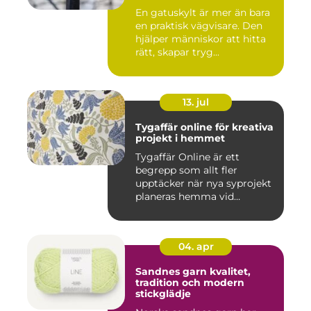
En gatuskylt är mer än bara
en praktisk vägvisare. Den
hjälper människor att hitta
rätt, skapar tryg...
13. jul
Tygaffär online för kreativa
projekt i hemmet
Tygaffär Online är ett
begrepp som allt fler
upptäcker när nya syprojekt
planeras hemma vid
köksbord...
04. apr
Sandnes garn kvalitet,
tradition och modern
stickglädje