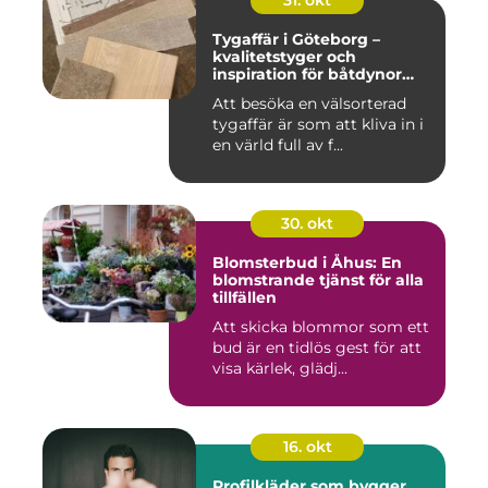
31. okt
Tygaffär i Göteborg –
kvalitetstyger och
inspiration för båtdynor
och alla dina syprojekt
Att besöka en välsorterad
tygaffär är som att kliva in i
en värld full av f...
30. okt
Blomsterbud i Åhus: En
blomstrande tjänst för alla
tillfällen
Att skicka blommor som ett
bud är en tidlös gest för att
visa kärlek, glädj...
16. okt
Profilkläder som bygger