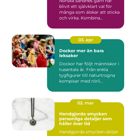
Norska sandnes garn har
blivit ett självklart val för
många som älskar att sticka
och virka. Kombina...
03. apr
Dockor mer än bara
leksaker
Dockor har följt människor i
tusentals år. Från enkla
tygfigurer till naturtrogna
kompisar med rörli...
02. mar
Handgjorda smycken
personliga detaljer som
håller över tid
Handgjorda smycken skiljer