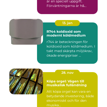
är en speciell uppgift.
Förväntningarna är h&...
13. jan
R744 koldioxid som
modernt köldmedium
r744 är beteckningen för
koldioxid som köldmedium. I
takt med skärpta miljökrav,
ökade energipriser ...
28. nov
Köpa orgel: Vägen till
musikalisk fulländning
Att köpa orgel kan vara en
betydande investering, både
ekonomiskt och för den
musika...