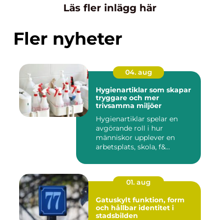
Läs fler inlägg här
Fler nyheter
04. aug
Hygienartiklar som skapar
tryggare och mer
trivsamma miljöer
Hygienartiklar spelar en
avgörande roll i hur
människor upplever en
arbetsplats, skola, f&...
01. aug
Gatuskylt funktion, form
och hållbar identitet i
stadsbilden