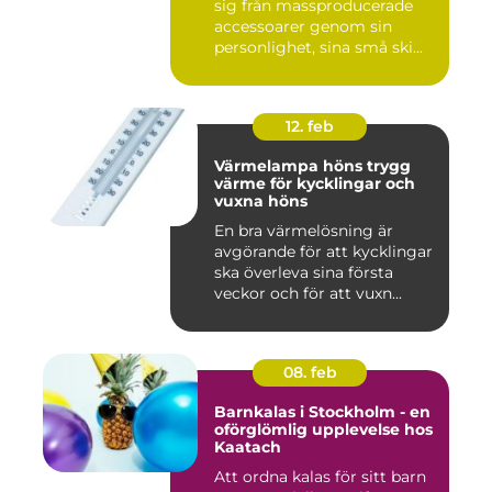
sig från massproducerade
accessoarer genom sin
personlighet, sina små ski...
12. feb
Värmelampa höns trygg
värme för kycklingar och
vuxna höns
En bra värmelösning är
avgörande för att kycklingar
ska överleva sina första
veckor och för att vuxn...
08. feb
Barnkalas i Stockholm - en
oförglömlig upplevelse hos
Kaatach
Att ordna kalas för sitt barn