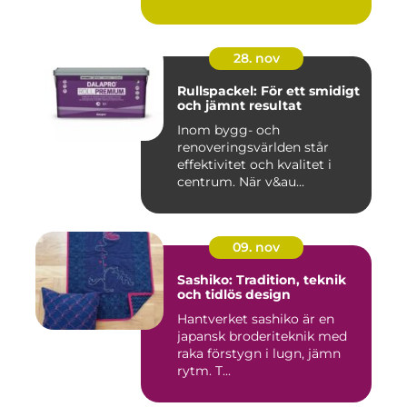
28. nov
Rullspackel: För ett smidigt
och jämnt resultat
Inom bygg- och
renoveringsvärlden står
effektivitet och kvalitet i
centrum. När v&au...
09. nov
Sashiko: Tradition, teknik
och tidlös design
Hantverket sashiko är en
japansk broderiteknik med
raka förstygn i lugn, jämn
rytm. T...