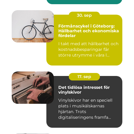
30. sep
Förmånscykel i Göteborg:
Hållbarhet och ekonomiska
fördelar
I takt med att hållbarhet och
kostnadsbesparingar får
större utrymme i våra l...
17. sep
Det tidlösa intresset för
vinylskivor
Vinylskivor har en speciell
plats i musikälskarnas
hjärtan. Trots
digitaliseringens framfa...