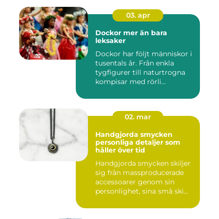
03. apr
Dockor mer än bara
leksaker
Dockor har följt människor i
tusentals år. Från enkla
tygfigurer till naturtrogna
kompisar med rörli...
02. mar
Handgjorda smycken
personliga detaljer som
håller över tid
Handgjorda smycken skiljer
sig från massproducerade
accessoarer genom sin
personlighet, sina små ski...