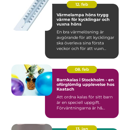
12. feb
Värmelampa höns trygg
värme för kycklingar och
vuxna höns
En bra värmelösning är
avgörande för att kycklingar
ska överleva sina första
veckor och för att vuxn...
08. feb
Barnkalas i Stockholm - en
oförglömlig upplevelse hos
Kaatach
Att ordna kalas för sitt barn
är en speciell uppgift.
Förväntningarna är h&...
13. jan