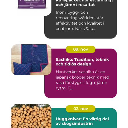
och jämnt resultat
Inom bygg- och
renoveringsvärlden står
effektivitet och kvalitet i
centrum. När v&au...
09. nov
Sashiko: Tradition, teknik
och tidlös design
Hantverket sashiko är en
japansk broderiteknik med
raka förstygn i lugn, jämn
rytm. T...
02. nov
Huggknivar: En viktig del
av skogsindustrin