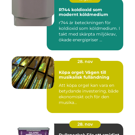
R744 koldioxid som
modernt köldmedium
r744 är beteckningen för
koldioxid som köldmedium. I
takt med skärpta miljökrav,
ökade energipriser ...
28. nov
Köpa orgel: Vägen till
musikalisk fulländning
Att köpa orgel kan vara en
betydande investering, både
ekonomiskt och för den
musika...
28. nov
Rullspackel: För ett smidigt