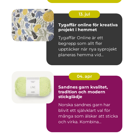
13. jul
Tygaffär online för kreativa
projekt i hemmet
Tygaffär Online är ett
begrepp som allt fler
upptäcker när nya syprojekt
planeras hemma vid
köksbord...
04. apr
Sandnes garn kvalitet,
tradition och modern
stickglädje
Norska sandnes garn har
blivit ett självklart val för
många som älskar att sticka
och virka. Kombina...