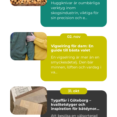
Huggknivar är oumbärliga
verktyg inom
skogsindustrin, viktiga för
sin precision och e...
02. nov
Vigselring för dam: En
guide till bästa valet
En vigselring är mer än en
smyckesdetalj. Den bär
minnen, löften och vardag i
va...
31. okt
Tygaffär i Göteborg –
kvalitetstyger och
inspiration för båtdynor
och alla dina syprojekt
Att besöka en välsorterad