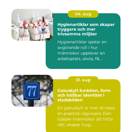
04. aug
Hygienartiklar som skapar
tryggare och mer
trivsamma miljöer
Hygienartiklar spelar en
avgörande roll i hur
människor upplever en
arbetsplats, skola, f&...
01. aug
Gatuskylt funktion, form
och hållbar identitet i
stadsbilden
En gatuskylt är mer än bara
en praktisk vägvisare. Den
hjälper människor att hitta
rätt, skapar tryg...