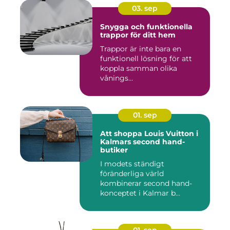
03. sep
Snygga och funktionella
trappor för ditt hem
Trappor är inte bara en
funktionell lösning för att
koppla samman olika
vånings...
01. sep
Att shoppa Louis Vuitton i
Kalmars second hand-
butiker
I modets ständigt
föränderliga värld
kombinerar second hand-
konceptet i Kalmar b...
01. sep