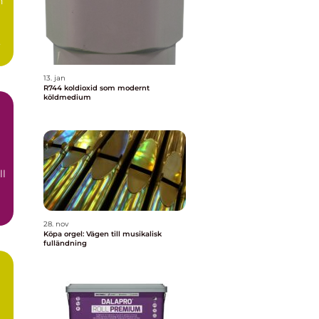
n
a
13. jan
R744 koldioxid som modernt
köldmedium
ll
28. nov
Köpa orgel: Vägen till musikalisk
fulländning