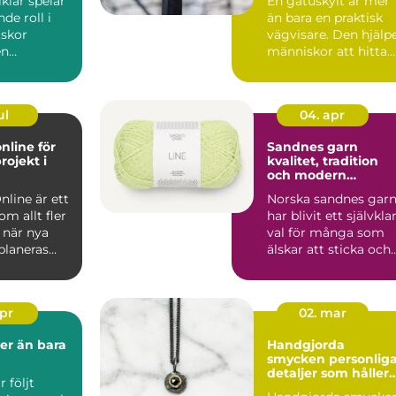
klar spelar
En gatuskylt är mer
de roll i
än bara en praktisk
skor
vägvisare. Den hjälp
en
människor att hitta
, skola, f&...
rätt, skapar tryg...
ul
04. apr
nline för
Sandnes garn
rojekt i
kvalitet, tradition
och modern
stickglädje
nline är ett
Norska sandnes gar
m allt fler
har blivit ett självkla
 när nya
val för många som
planeras
älskar att sticka och
d
virka. Kombina...
.
apr
02. mar
Handgjorda
smycken personliga
detaljer som håller
 följt
över tid