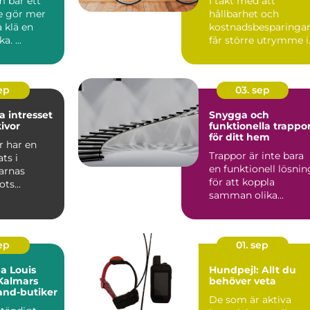
m bär ett
I takt med att
e gör mer
hållbarhet och
a klä en
kostnadsbesparinga
a. ...
får större utrymme i
våra l...
sep
03. sep
a intresset
Snygga och
kivor
funktionella trappo
för ditt hem
r har en
Trappor är inte bara
ats i
en funktionell lösnin
arnas
för att koppla
rots
samman olika
ringens
vånings...
sep
01. sep
a Louis
Hundpejl: Allt du
 Kalmars
behöver veta
and-butiker
De som är aktiva