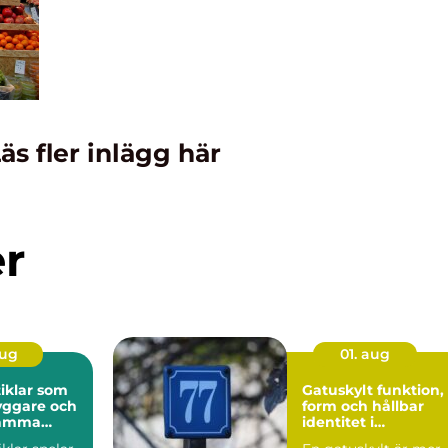
äs fler inlägg här
er
aug
01. aug
iklar som
Gatuskylt funktion,
yggare och
form och hållbar
samma
identitet i
stadsbilden