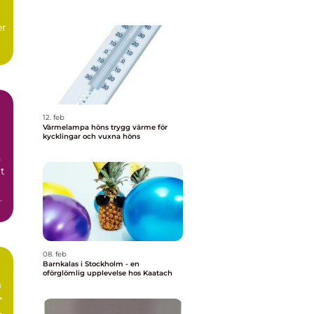
er
12. feb
Värmelampa höns trygg värme för
kycklingar och vuxna höns
n
rt
08. feb
Barnkalas i Stockholm - en
oförglömlig upplevelse hos Kaatach