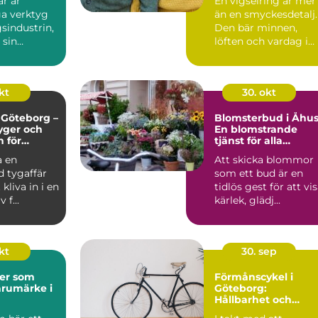
r är
En vigselring är mer
a verktyg
än en smyckesdetalj.
sindustrin,
Den bär minnen,
 sin
löften och vardag i
ch e...
va...
kt
30. okt
i Göteborg –
Blomsterbud i Åhus
tyger och
En blomstrande
n för
tjänst för alla
och alla
tillfällen
a en
Att skicka blommor
ojekt
d tygaffär
som ett bud är en
kliva in i en
tidlös gest för att vi
 f...
kärlek, glädj...
okt
30. sep
der som
Förmånscykel i
arumärke i
Göteborg:
Hållbarhet och
ekonomiska fördela