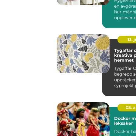
Hygienarti
en avgöran
hur männi
upplever 
arbetsplats
13. j
Tygaffär o
kreativa p
hemmet
Tygaffär O
begrepp so
upptäcker
syprojekt 
hemma vi
köksbord..
03. 
Dockor mer än bara
leksaker
Dockor har