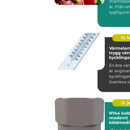
människor 
år. Från e
tygfigurer 
naturtrog
kompisar m
12. f
Värmelam
trygg vär
kycklinga
vuxna hö
En bra vä
är avgöran
kycklingar
överleva s
veckor och
vuxn...
13. j
R744 koldioxid som
modernt
köldmed