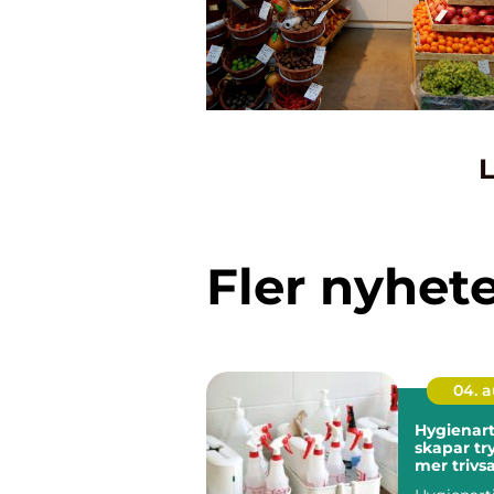
L
Fler nyhet
04. 
Hygienart
skapar tr
mer triv
miljöer