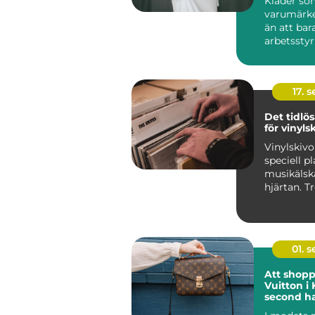
Kläder so
varumärk
än att bar
arbetsstyrk
17. 
Det tidlös
för vinyls
Vinylskivo
speciell pl
musikälsk
hjärtan. T
digitalise
framfa...
01. 
Att shopp
Vuitton i
second h