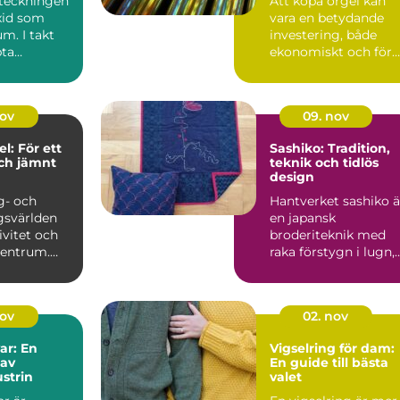
eteckningen
Att köpa orgel kan
xid som
vara en betydande
m. I takt
investering, både
ta
ekonomiskt och för
 ökade
den musika...
r ...
nov
09. nov
l: För ett
Sashiko: Tradition,
ch jämnt
teknik och tidlös
design
g- och
Hantverket sashiko ä
gsvärlden
en japansk
ivitet och
broderiteknik med
 centrum.
raka förstygn i lugn,
jämn rytm. T...
nov
02. nov
ar: En
Vigselring för dam:
 av
En guide till bästa
strin
valet