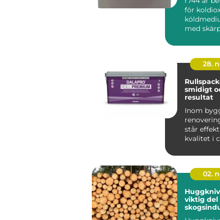
r744 är b
för koldio
köldmediu
med skärp
miljökrav,
energiprise
28. 
Rullspacke
smidigt o
resultat
Inom byg
renoverin
står effekt
kvalitet i
När v&au...
02. 
Huggkniv
viktig del
skogsindu