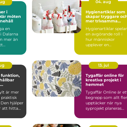
aug
04. aug
er i
Hygienartiklar som
 När möten
skapar tryggare oc
nnehåll
mer trivsamma
miljöer
ga en
Hygienartiklar spelar
i Dalarna
en avgörande roll i
m mer än
hur människor
tt
upplever en
 Lan...
arbetsplats, skola, f&..
aug
13. jul
,
Tygaffär online för
hållbar
kreativa projekt i
hemmet
en
ylt är mer
Tygaffär Online är et
 praktisk
begrepp som allt fle
 Den hjälper
upptäcker när nya
att hitta
syprojekt planeras
r tryg...
hemma vid
köksbord...