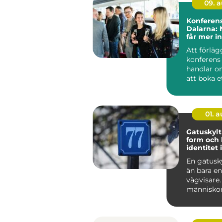
09. 
Konferens
Dalarna:
får mer i
Att förläg
konferens 
handlar o
att boka e
mötesrum.
01. 
Gatuskylt funktion
form och 
identitet i
stadsbild
En gatusk
än bara en
vägvisare.
människor 
rätt, skapa