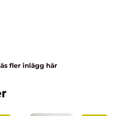
äs fler inlägg här
er