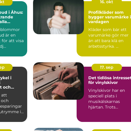
okt
16. okt
ud i Åhus:
Profilkläder som
trande
bygger varumärke i
alla
vardagen
a blommor
Kläder som bär ett
ud är en
varumärke gör mer
 för att visa
än att bara klä en
j...
arbetsstyrka. ...
sep
17. sep
kel i
Det tidlösa intresse
:
för vinylskivor
t och
Vinylskivor har en
a fördelar
 att
speciell plats i
t och
musikälskarnas
esparingar
hjärtan. Trots
 utrymme i
digitaliseringens
framfa...