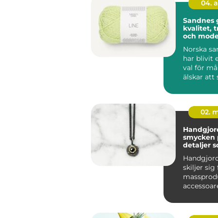
04. 
Sandnes 
kvalitet, 
och mode
stickgläd
Norska sa
har blivit 
val för m
älskar att
virka. Kom
02. 
Handgjor
smycken personliga
detaljer 
över tid
Handgjor
skiljer sig
massprod
accessoa
sin person
små ski...