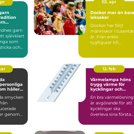
apr
03. apr
garn
Dockor mer än bara
tradition
leksaker
rn
Dockor har följt
je
ndnes garn
människor i tusental
ett självklart
år. Från enkla
ånga som
tygfigurer till
 sticka och
naturtrogna
bina...
kompisar med rörli...
mar
12. feb
da
Värmelampa höns
trygg värme för
som håller
kycklingar och
vuxna höns
da smycken
En bra värmelösning
 från
är avgörande för att
ucerade
kycklingar ska
rer genom
överleva sina första
lighet, sina
veckor och för att
vuxn...