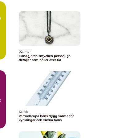
h
02. mar
.
Handgjorda smycken personliga
detaljer som håller över tid
t
r
12. feb
Värmelampa höns trygg värme för
kycklingar och vuxna höns