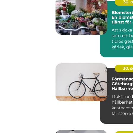
30. 
Blomsterb
En bloms
tjänst för 
tillfällen
Att skick
som ett b
tidlös gest
kärlek, gläd
30. 
Förmånscy
Göteborg
Hållbarhe
ekonomisk
I takt med
hållbarhe
kostnadsb
får större
våra l...