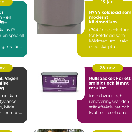
feb
13. jan
 i
R744 koldioxid som
 - en
modernt
ig
köldmedium
e hos
kalas för
r744 är beteckninge
r en speciell
för koldioxid som
köldmedium. I takt
ngarna är
med skärpta
miljökrav, ökade
energipriser ...
nov
28. nov
l: Vägen
Rullspackel: För ett
alisk
smidigt och jämnt
ng
resultat
orgel kan
Inom bygg- och
etydande
renoveringsvärlden
g, både
står effektivitet och
t och för
kvalitet i centrum.
...
När v&au...