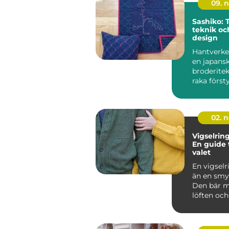
09. 
Sashiko: T
teknik och
design
Hantverke
en japans
broderite
raka först
jämn rytm.
02. 
Vigselrin
En guide t
valet
En vigselr
än en smy
Den bär m
löften och
va...