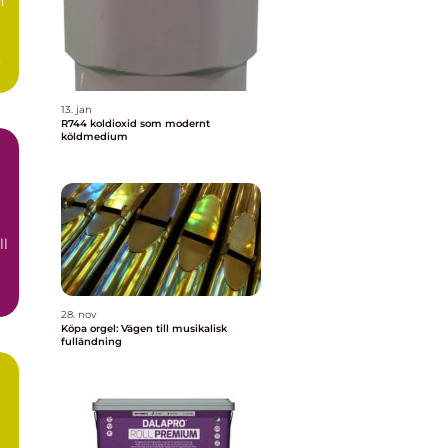
n
a
13. jan
R744 koldioxid som modernt
köldmedium
ll
28. nov
Köpa orgel: Vägen till musikalisk
fulländning