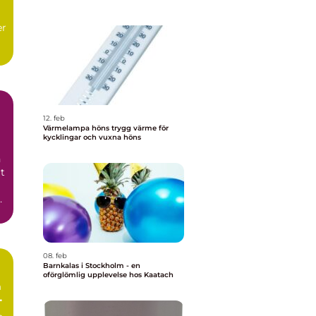
er
12. feb
Värmelampa höns trygg värme för
kycklingar och vuxna höns
n
rt
08. feb
Barnkalas i Stockholm - en
oförglömlig upplevelse hos Kaatach