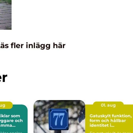
äs fler inlägg här
er
aug
01. aug
iklar som
Gatuskylt funktion,
yggare och
form och hållbar
samma
identitet i
stadsbilden