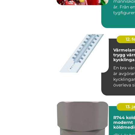
människor 
år. Från e
tygfigurer 
naturtrog
kompisar m
12. f
Värmelam
trygg vär
kycklinga
vuxna hö
En bra vä
är avgöran
kycklingar
överleva s
veckor och
vuxn...
13. j
R744 koldioxid som
modernt
köldmed