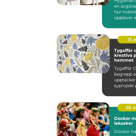
Hygienarti
en avgöran
hur männi
upplever 
arbetsplats
13. j
Tygaffär o
kreativa p
hemmet
Tygaffär O
begrepp so
upptäcker
syprojekt 
hemma vi
köksbord..
03. 
Dockor mer än bara
leksaker
Dockor har