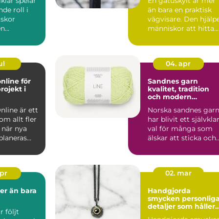
klar spelar
En gatuskylt är mer
de roll i
än bara en praktisk
skor
vägvisare. Den hjälp
en
människor att hitta
, skola, f&...
rätt, skapar tryg...
ul
04. apr
nline för
Sandnes garn
rojekt i
kvalitet, tradition
och modern
stickglädje
nline är ett
Norska sandnes gar
m allt fler
har blivit ett självkla
 när nya
val för många som
planeras
älskar att sticka och
d
virka. Kombina...
.
apr
02. mar
Handgjorda
smycken personliga
detaljer som håller
 följt
över tid