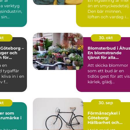
r är
En vigselring är mer
a verktyg
än en smyckesdetalj.
sindustrin,
Den bär minnen,
 sin
löften och vardag i
ch e...
va...
kt
30. okt
i Göteborg –
Blomsterbud i Åhus
tyger och
En blomstrande
n för
tjänst för alla
och alla
tillfällen
a en
Att skicka blommor
ojekt
d tygaffär
som ett bud är en
kliva in i en
tidlös gest för att vi
 f...
kärlek, glädj...
okt
30. sep
der som
Förmånscykel i
arumärke i
Göteborg:
Hållbarhet och
ekonomiska fördela