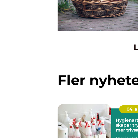
L
Fler nyhet
04. 
Hygienart
skapar tr
mer triv
miljöer