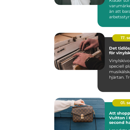
Kläder so
varumärk
än att bar
arbetsstyrk
17. 
Det tidlös
för vinyls
Vinylskivo
speciell pl
musikälsk
hjärtan. T
digitalise
framfa...
01. 
Att shopp
Vuitton i
second h