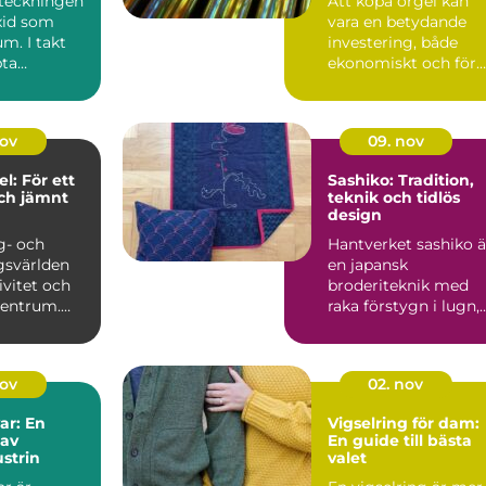
eteckningen
Att köpa orgel kan
xid som
vara en betydande
m. I takt
investering, både
ta
ekonomiskt och för
 ökade
den musika...
r ...
nov
09. nov
l: För ett
Sashiko: Tradition,
ch jämnt
teknik och tidlös
design
g- och
Hantverket sashiko ä
gsvärlden
en japansk
ivitet och
broderiteknik med
 centrum.
raka förstygn i lugn,
jämn rytm. T...
nov
02. nov
ar: En
Vigselring för dam:
 av
En guide till bästa
strin
valet