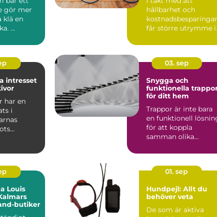
m bär ett
I takt med att
e gör mer
hållbarhet och
a klä en
kostnadsbesparinga
a. ...
får större utrymme i
våra l...
sep
03. sep
a intresset
Snygga och
kivor
funktionella trappo
för ditt hem
r har en
Trappor är inte bara
ats i
en funktionell lösnin
arnas
för att koppla
rots
samman olika
ringens
vånings...
sep
01. sep
a Louis
Hundpejl: Allt du
 Kalmars
behöver veta
and-butiker
De som är aktiva