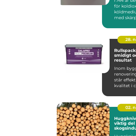
r744 är b
för koldio
köldmediu
med skärp
miljökrav,
energiprise
28. 
Rullspacke
smidigt o
resultat
Inom byg
renoverin
står effekt
kvalitet i
När v&au...
02. 
Huggkniv
viktig del
skogsindu