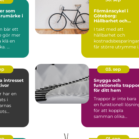
der som
Förmånscykel i
arumärke i
Göteborg:
Hållbarhet och
ekonomiska fördela
m bär ett
I takt med att
e gör mer
hållbarhet och
a klä en
kostnadsbesparinga
a. ...
får större utrymme i
våra l...
sep
03. sep
a intresset
Snygga och
kivor
funktionella trappo
för ditt hem
r har en
Trappor är inte bara
ats i
en funktionell lösnin
arnas
för att koppla
rots
samman olika
ringens
vånings...
sep
01. sep