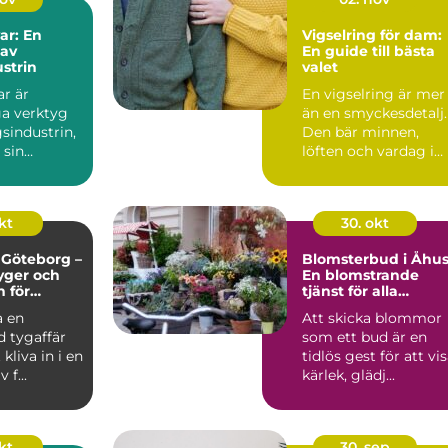
ar: En
Vigselring för dam:
 av
En guide till bästa
strin
valet
r är
En vigselring är mer
a verktyg
än en smyckesdetalj.
sindustrin,
Den bär minnen,
 sin
löften och vardag i
ch e...
va...
kt
30. okt
i Göteborg –
Blomsterbud i Åhus
tyger och
En blomstrande
n för
tjänst för alla
och alla
tillfällen
a en
Att skicka blommor
ojekt
d tygaffär
som ett bud är en
kliva in i en
tidlös gest för att vi
 f...
kärlek, glädj...
okt
30. sep