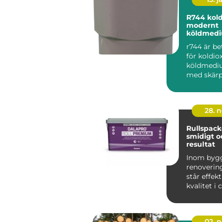
R744 koldioxid som
modernt
köldmed
r744 är b
för koldio
köldmediu
med skärp
miljökrav,
energiprise
28. 
Rullspacke
smidigt o
resultat
Inom byg
renoverin
står effekt
kvalitet i
När v&au...
02. 