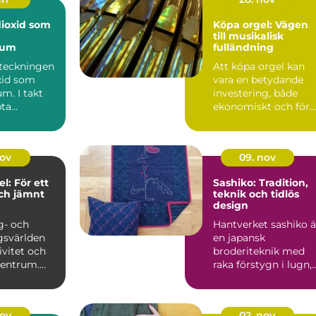
Köpa orgel: Vägen
till musikalisk
ium
fulländning
eteckningen
Att köpa orgel kan
xid som
vara en betydande
m. I takt
investering, både
ta
ekonomiskt och för
 ökade
den musika...
r ...
nov
09. nov
l: För ett
Sashiko: Tradition,
ch jämnt
teknik och tidlös
design
g- och
Hantverket sashiko ä
gsvärlden
en japansk
ivitet och
broderiteknik med
 centrum.
raka förstygn i lugn,
jämn rytm. T...
nov
02. nov