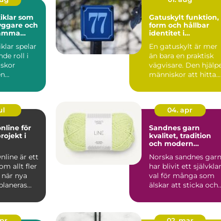
iklar som
Gatuskylt funktion,
yggare och
form och hållbar
samma
identitet i
stadsbilden
klar spelar
En gatuskylt är mer
de roll i
än bara en praktisk
skor
vägvisare. Den hjälp
en
människor att hitta
, skola, f&...
rätt, skapar tryg...
ul
04. apr
nline för
Sandnes garn
rojekt i
kvalitet, tradition
och modern
stickglädje
nline är ett
Norska sandnes gar
m allt fler
har blivit ett självkla
 när nya
val för många som
planeras
älskar att sticka och
d
virka. Kombina...
.
apr
02. mar