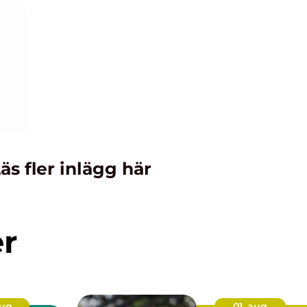
äs fler inlägg här
er
aug
01. aug