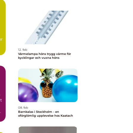
er
12. feb
Värmelampa höns trygg värme för
kycklingar och vuxna höns
n
rt
08. feb
Barnkalas i Stockholm - en
oförglömlig upplevelse hos Kaatach