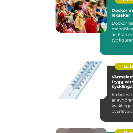
Dockor mer än bara
leksaker
Dockor har
människor 
år. Från e
tygfigurer 
naturtrog
kompisar m
12. f
Värmelam
trygg vär
kycklinga
vuxna hö
En bra vä
är avgöran
kycklingar
överleva s
veckor och
vuxn...
13. j