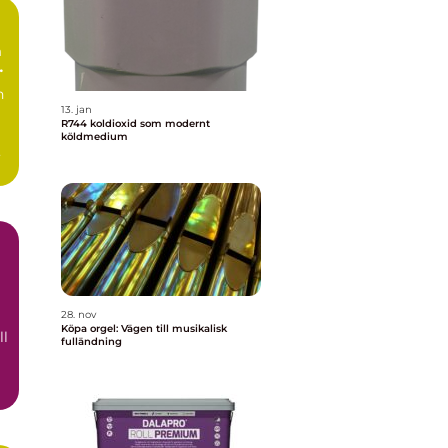
n
13. jan
R744 koldioxid som modernt
köldmedium
a
28. nov
Köpa orgel: Vägen till musikalisk
ll
fulländning