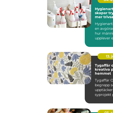
Hygienart
skapar tr
mer triv
miljöer
Hygienarti
en avgöran
hur männi
upplever 
arbetsplats
13. j
Tygaffär o
kreativa p
hemmet
Tygaffär O
begrepp so
upptäcker
syprojekt 
hemma vi
köksbord..
03. 