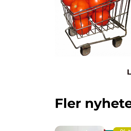
L
Fler nyhet
04. 