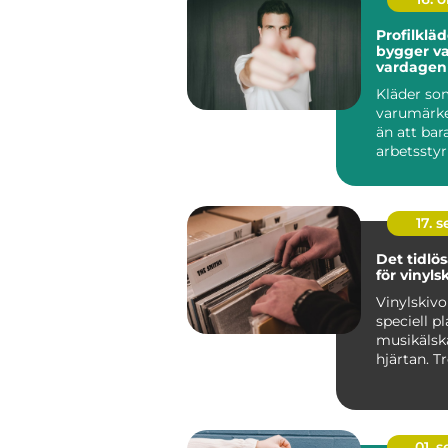
Profilklä
bygger v
vardagen
Kläder so
varumärk
än att bar
arbetsstyrk
17. 
Det tidlös
för vinyls
Vinylskivo
speciell pl
musikälsk
hjärtan. T
digitalise
framfa...
01. 