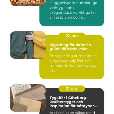
Huggknivar är oumbärliga
verktyg inom
skogsindustrin, viktiga för
sin precision och e...
02. nov
Vigselring för dam: En
guide till bästa valet
En vigselring är mer än en
smyckesdetalj. Den bär
minnen, löften och vardag i
va...
31. okt
Tygaffär i Göteborg –
kvalitetstyger och
inspiration för båtdynor
och alla dina syprojekt
Att besöka en välsorterad