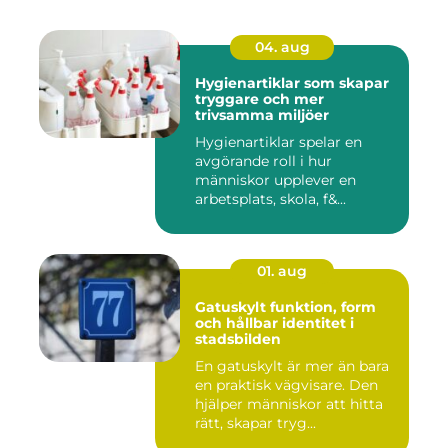
04. aug
Hygienartiklar som skapar
tryggare och mer
trivsamma miljöer
Hygienartiklar spelar en
avgörande roll i hur
människor upplever en
arbetsplats, skola, f&...
01. aug
Gatuskylt funktion, form
och hållbar identitet i
stadsbilden
En gatuskylt är mer än bara
en praktisk vägvisare. Den
hjälper människor att hitta
rätt, skapar tryg...