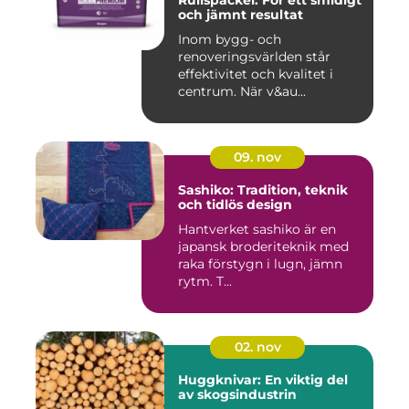
och jämnt resultat
Inom bygg- och
renoveringsvärlden står
effektivitet och kvalitet i
centrum. När v&au...
09. nov
Sashiko: Tradition, teknik
och tidlös design
Hantverket sashiko är en
japansk broderiteknik med
raka förstygn i lugn, jämn
rytm. T...
02. nov
Huggknivar: En viktig del
av skogsindustrin