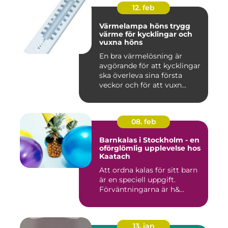
12. feb
Värmelampa höns trygg
värme för kycklingar och
vuxna höns
En bra värmelösning är
avgörande för att kycklingar
ska överleva sina första
veckor och för att vuxn...
08. feb
Barnkalas i Stockholm - en
oförglömlig upplevelse hos
Kaatach
Att ordna kalas för sitt barn
är en speciell uppgift.
Förväntningarna är h&...
13. jan