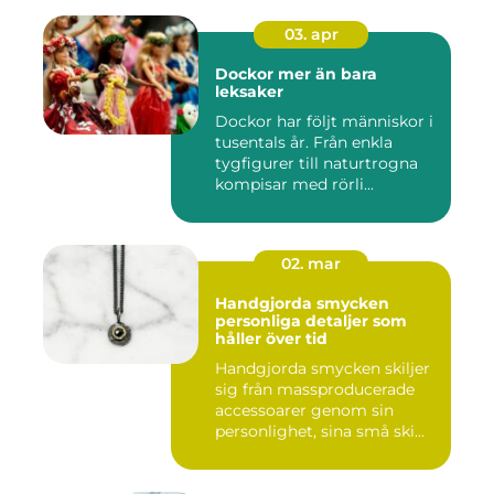
03. apr
Dockor mer än bara
leksaker
Dockor har följt människor i
tusentals år. Från enkla
tygfigurer till naturtrogna
kompisar med rörli...
02. mar
Handgjorda smycken
personliga detaljer som
håller över tid
Handgjorda smycken skiljer
sig från massproducerade
accessoarer genom sin
personlighet, sina små ski...