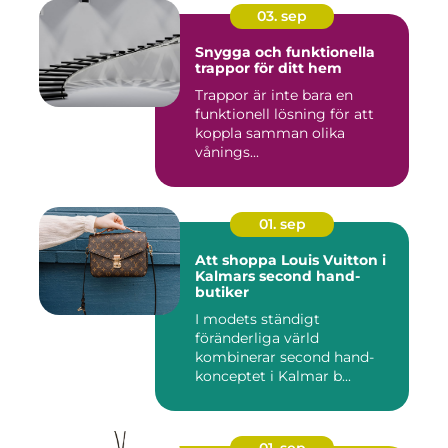
03. sep
Snygga och funktionella
trappor för ditt hem
Trappor är inte bara en
funktionell lösning för att
koppla samman olika
vånings...
01. sep
Att shoppa Louis Vuitton i
Kalmars second hand-
butiker
I modets ständigt
föränderliga värld
kombinerar second hand-
konceptet i Kalmar b...
01. sep