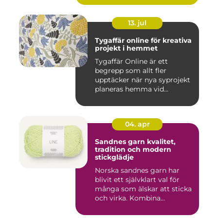
13. jul
Tygaffär online för kreativa
projekt i hemmet
Tygaffär Online är ett
begrepp som allt fler
upptäcker när nya syprojekt
planeras hemma vid
köksbord...
04. apr
Sandnes garn kvalitet,
tradition och modern
stickglädje
Norska sandnes garn har
blivit ett självklart val för
många som älskar att sticka
och virka. Kombina...