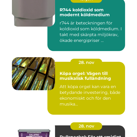
R744 koldioxid som
modernt köldmedium
r744 är beteckningen för
koldioxid som köldmedium. I
takt med skärpta miljökrav,
ökade energipriser ...
28. nov
Köpa orgel: Vägen till
musikalisk fulländning
Att köpa orgel kan vara en
betydande investering, både
ekonomiskt och för den
musika...
28. nov
Rullspackel: För ett smidigt