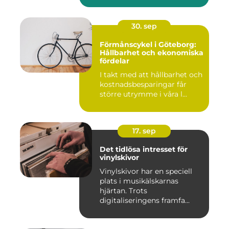
30. sep
Förmånscykel i Göteborg:
Hållbarhet och ekonomiska
fördelar
I takt med att hållbarhet och
kostnadsbesparingar får
större utrymme i våra l...
17. sep
Det tidlösa intresset för
vinylskivor
Vinylskivor har en speciell
plats i musikälskarnas
hjärtan. Trots
digitaliseringens framfa...