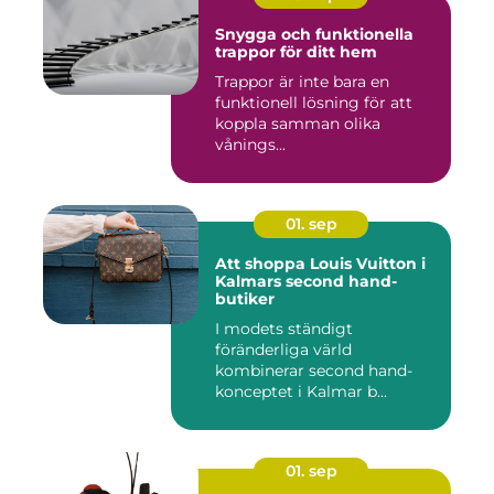
Snygga och funktionella
trappor för ditt hem
Trappor är inte bara en
funktionell lösning för att
koppla samman olika
vånings...
01. sep
Att shoppa Louis Vuitton i
Kalmars second hand-
butiker
I modets ständigt
föränderliga värld
kombinerar second hand-
konceptet i Kalmar b...
01. sep