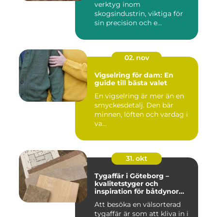
verktyg inom
skogsindustrin, viktiga för
sin precision och e...
02. nov
Vigselring för dam: En
guide till bästa valet
En vigselring är mer än en
smyckesdetalj. Den bär
minnen, löften och vardag i
va...
31. okt
Tygaffär i Göteborg –
kvalitetstyger och
inspiration för båtdynor
och alla dina syprojekt
Att besöka en välsorterad
tygaffär är som att kliva in i