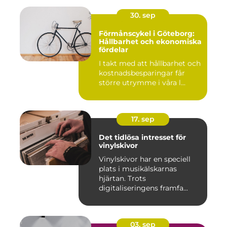
30. sep
Förmånscykel i Göteborg:
Hållbarhet och ekonomiska
fördelar
I takt med att hållbarhet och
kostnadsbesparingar får
större utrymme i våra l...
17. sep
Det tidlösa intresset för
vinylskivor
Vinylskivor har en speciell
plats i musikälskarnas
hjärtan. Trots
digitaliseringens framfa...
03. sep