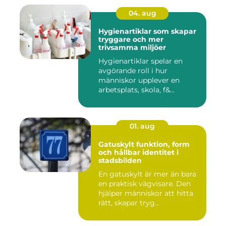
04. aug
Hygienartiklar som skapar
tryggare och mer
trivsamma miljöer
Hygienartiklar spelar en
avgörande roll i hur
människor upplever en
arbetsplats, skola, f&...
01. aug
Gatuskylt funktion, form
och hållbar identitet i
stadsbilden
En gatuskylt är mer än bara
en praktisk vägvisare. Den
hjälper människor att hitta
rätt, skapar tryg...