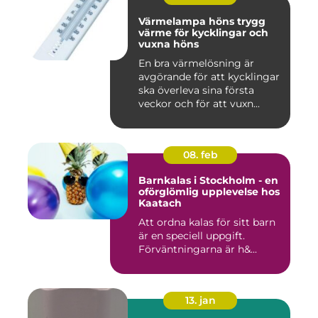
Värmelampa höns trygg
värme för kycklingar och
vuxna höns
En bra värmelösning är
avgörande för att kycklingar
ska överleva sina första
veckor och för att vuxn...
08. feb
Barnkalas i Stockholm - en
oförglömlig upplevelse hos
Kaatach
Att ordna kalas för sitt barn
är en speciell uppgift.
Förväntningarna är h&...
13. jan