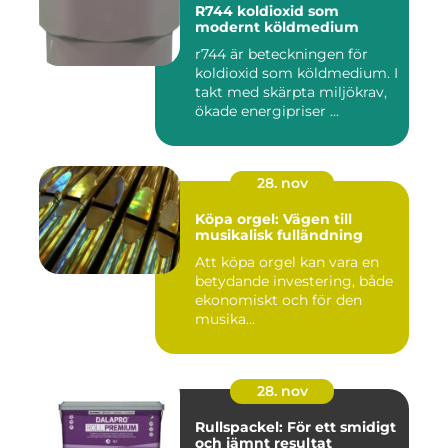
R744 koldioxid som
modernt köldmedium
r744 är beteckningen för
koldioxid som köldmedium. I
takt med skärpta miljökrav,
ökade energipriser ...
28. nov
Köpa orgel: Vägen till
musikalisk fulländning
Att köpa orgel kan vara en
betydande investering, både
ekonomiskt och för den
musika...
28. nov
Rullspackel: För ett smidigt
och jämnt resultat