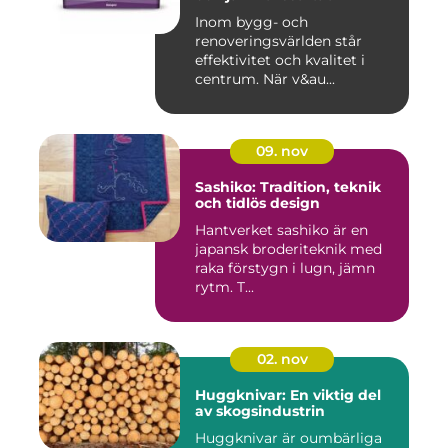
Inom bygg- och
renoveringsvärlden står
effektivitet och kvalitet i
centrum. När v&au...
09. nov
Sashiko: Tradition, teknik
och tidlös design
Hantverket sashiko är en
japansk broderiteknik med
raka förstygn i lugn, jämn
rytm. T...
02. nov
Huggknivar: En viktig del
av skogsindustrin
Huggknivar är oumbärliga