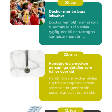
03. apr
Dockor mer än bara
leksaker
Dockor har följt människor i
tusentals år. Från enkla
tygfigurer till naturtrogna
kompisar med rörli...
02. mar
Handgjorda smycken
personliga detaljer som
håller över tid
Handgjorda smycken skiljer
sig från massproducerade
accessoarer genom sin
personlighet, sina små ski...
12. feb