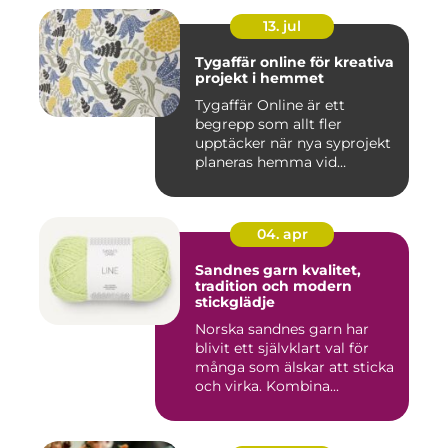
13. jul
Tygaffär online för kreativa
projekt i hemmet
Tygaffär Online är ett
begrepp som allt fler
upptäcker när nya syprojekt
planeras hemma vid
köksbord...
04. apr
Sandnes garn kvalitet,
tradition och modern
stickglädje
Norska sandnes garn har
blivit ett självklart val för
många som älskar att sticka
och virka. Kombina...