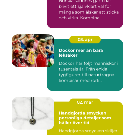
Norska sandnes garn har
blivit ett självklart val för
många som älskar att sticka
och virka. Kombina...
03. apr
Dockor mer än bara
leksaker
Dockor har följt människor i
tusentals år. Från enkla
tygfigurer till naturtrogna
kompisar med rörli...
02. mar
Handgjorda smycken
personliga detaljer som
håller över tid
Handgjorda smycken skiljer