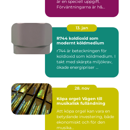
är en speciell uppgift.
Förväntningarna är h&...
13. jan
R744 koldioxid som
modernt köldmedium
r744 är beteckningen för
koldioxid som köldmedium. I
takt med skärpta miljökrav,
ökade energipriser ...
28. nov
Köpa orgel: Vägen till
musikalisk fulländning
Att köpa orgel kan vara en
betydande investering, både
ekonomiskt och för den
musika...