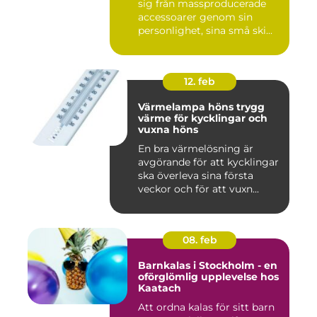
sig från massproducerade
accessoarer genom sin
personlighet, sina små ski...
12. feb
Värmelampa höns trygg
värme för kycklingar och
vuxna höns
En bra värmelösning är
avgörande för att kycklingar
ska överleva sina första
veckor och för att vuxn...
08. feb
Barnkalas i Stockholm - en
oförglömlig upplevelse hos
Kaatach
Att ordna kalas för sitt barn