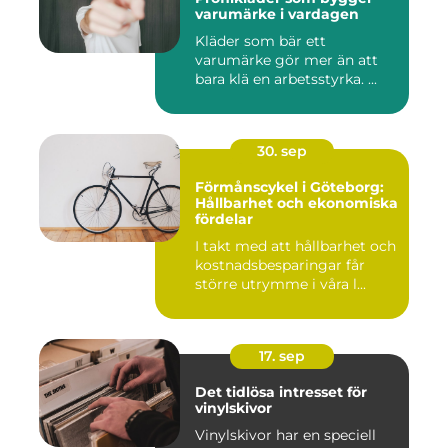
varumärke i vardagen
Kläder som bär ett
varumärke gör mer än att
bara klä en arbetsstyrka. ...
30. sep
Förmånscykel i Göteborg:
Hållbarhet och ekonomiska
fördelar
I takt med att hållbarhet och
kostnadsbesparingar får
större utrymme i våra l...
17. sep
Det tidlösa intresset för
vinylskivor
Vinylskivor har en speciell