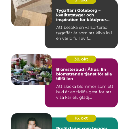
31. okt
Tygaffär i Göteborg –
kvalitetstyger och
inspiration för båtdynor
och alla dina syprojekt
Att besöka en välsorterad
tygaffär är som att kliva in i
en värld full av f...
30. okt
Blomsterbud i Åhus: En
blomstrande tjänst för alla
tillfällen
Att skicka blommor som ett
bud är en tidlös gest för att
visa kärlek, glädj...
16. okt
Profilkläder som bygger