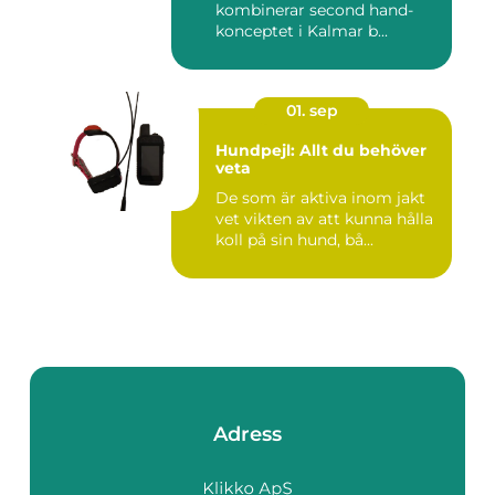
kombinerar second hand-
konceptet i Kalmar b...
01. sep
Hundpejl: Allt du behöver
veta
De som är aktiva inom jakt
vet vikten av att kunna hålla
koll på sin hund, bå...
Adress