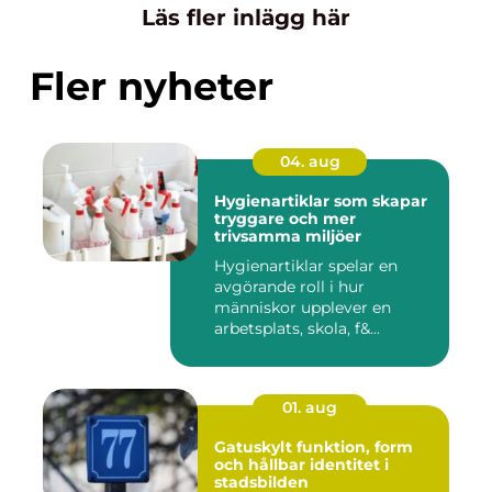
Läs fler inlägg här
Fler nyheter
04. aug
Hygienartiklar som skapar
tryggare och mer
trivsamma miljöer
Hygienartiklar spelar en
avgörande roll i hur
människor upplever en
arbetsplats, skola, f&...
01. aug
Gatuskylt funktion, form
och hållbar identitet i
stadsbilden