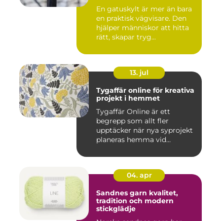
En gatuskylt är mer än bara
en praktisk vägvisare. Den
hjälper människor att hitta
rätt, skapar tryg...
13. jul
Tygaffär online för kreativa
projekt i hemmet
Tygaffär Online är ett
begrepp som allt fler
upptäcker när nya syprojekt
planeras hemma vid
köksbord...
04. apr
Sandnes garn kvalitet,
tradition och modern
stickglädje