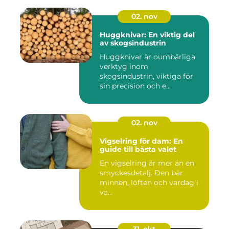
02. nov
Huggknivar: En viktig del
av skogsindustrin
Huggknivar är oumbärliga
verktyg inom
skogsindustrin, viktiga för
sin precision och e...
02. nov
Vigselring för dam: En
guide till bästa valet
En vigselring är mer än en
smyckesdetalj. Den bär
minnen, löften och vardag i
va...