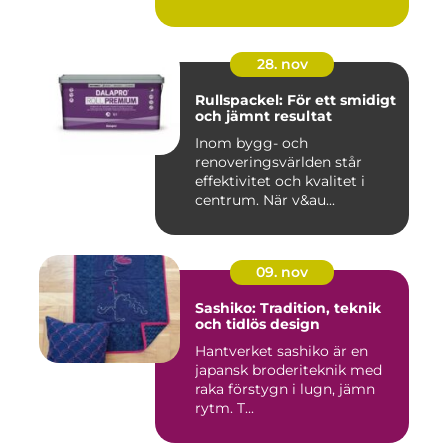
28. nov
Rullspackel: För ett smidigt
och jämnt resultat
Inom bygg- och
renoveringsvärlden står
effektivitet och kvalitet i
centrum. När v&au...
09. nov
Sashiko: Tradition, teknik
och tidlös design
Hantverket sashiko är en
japansk broderiteknik med
raka förstygn i lugn, jämn
rytm. T...