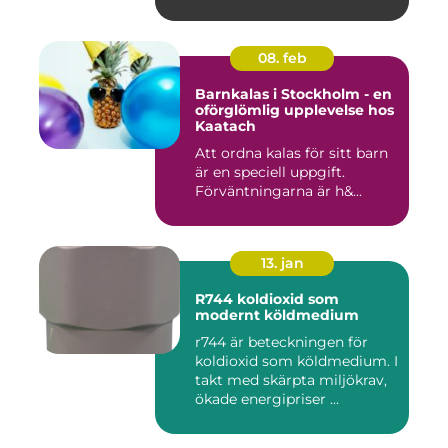
08. feb
Barnkalas i Stockholm - en
oförglömlig upplevelse hos
Kaatach
Att ordna kalas för sitt barn
är en speciell uppgift.
Förväntningarna är h&...
13. jan
R744 koldioxid som
modernt köldmedium
r744 är beteckningen för
koldioxid som köldmedium. I
takt med skärpta miljökrav,
ökade energipriser ...