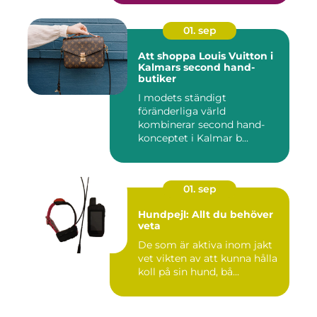
01. sep
Att shoppa Louis Vuitton i
Kalmars second hand-
butiker
I modets ständigt
föränderliga värld
kombinerar second hand-
konceptet i Kalmar b...
01. sep
Hundpejl: Allt du behöver
veta
De som är aktiva inom jakt
vet vikten av att kunna hålla
koll på sin hund, bå...