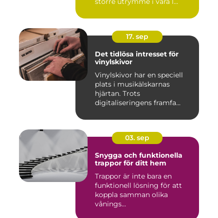
större utrymme i våra l...
17. sep
Det tidlösa intresset för
vinylskivor
Vinylskivor har en speciell
plats i musikälskarnas
hjärtan. Trots
digitaliseringens framfa...
03. sep
Snygga och funktionella
trappor för ditt hem
Trappor är inte bara en
funktionell lösning för att
koppla samman olika
vånings...