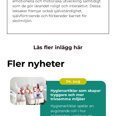
emotionella och motoriska utveckling samtidigt
som de gör lärandet roligt och interaktivt. Dessa
leksaker främjar också självständighet,
självförtroende och förbereder barnet för
skolmiljön.
Läs fler inlägg här
Fler nyheter
04. aug
Hygienartiklar som skapar
tryggare och mer
trivsamma miljöer
Hygienartiklar spelar en
avgörande roll i hur
människor upplever en