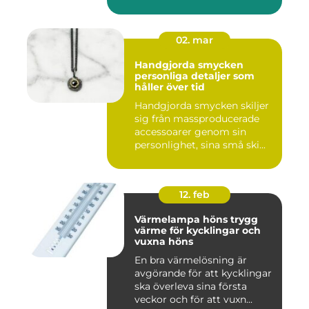
02. mar
Handgjorda smycken
personliga detaljer som
håller över tid
Handgjorda smycken skiljer
sig från massproducerade
accessoarer genom sin
personlighet, sina små ski...
12. feb
Värmelampa höns trygg
värme för kycklingar och
vuxna höns
En bra värmelösning är
avgörande för att kycklingar
ska överleva sina första
veckor och för att vuxn...