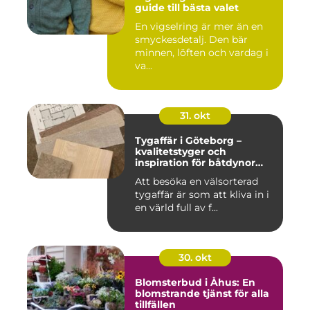
guide till bästa valet
En vigselring är mer än en
smyckesdetalj. Den bär
minnen, löften och vardag i
va...
31. okt
Tygaffär i Göteborg –
kvalitetstyger och
inspiration för båtdynor
och alla dina syprojekt
Att besöka en välsorterad
tygaffär är som att kliva in i
en värld full av f...
30. okt
Blomsterbud i Åhus: En
blomstrande tjänst för alla
tillfällen