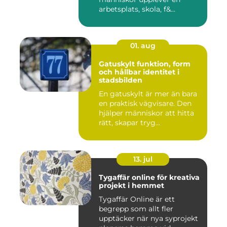
arbetsplats, skola, f&...
01. aug
Gatuskylt funktion, form
och hållbar identitet i
stadsbilden
En gatuskylt är mer än bara
en praktisk vägvisare. Den
hjälper människor att hitta
rätt, skapar tryg...
13. jul
Tygaffär online för kreativa
projekt i hemmet
Tygaffär Online är ett
begrepp som allt fler
upptäcker när nya syprojekt