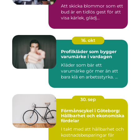
Att skicka blommor som ett
bud är en tidlös gest för att
visa kärlek, glädj...
16. okt
Profilkläder som bygger
varumärke i vardagen
Kläder som bär ett
varumärke gör mer än att
bara klä en arbetsstyrka. ...
30. sep
Förmånscykel i Göteborg:
Hållbarhet och ekonomiska
fördelar
I takt med att hållbarhet och
kostnadsbesparingar får