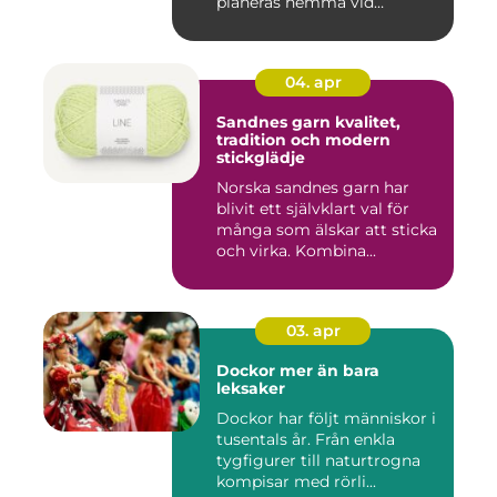
planeras hemma vid
köksbord...
04. apr
Sandnes garn kvalitet,
tradition och modern
stickglädje
Norska sandnes garn har
blivit ett självklart val för
många som älskar att sticka
och virka. Kombina...
03. apr
Dockor mer än bara
leksaker
Dockor har följt människor i
tusentals år. Från enkla
tygfigurer till naturtrogna
kompisar med rörli...