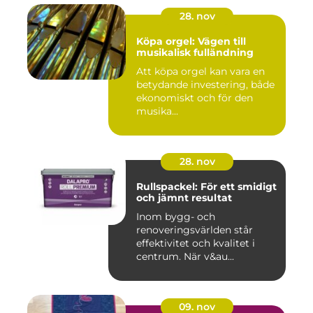
28. nov
Köpa orgel: Vägen till
musikalisk fulländning
Att köpa orgel kan vara en
betydande investering, både
ekonomiskt och för den
musika...
28. nov
Rullspackel: För ett smidigt
och jämnt resultat
Inom bygg- och
renoveringsvärlden står
effektivitet och kvalitet i
centrum. När v&au...
09. nov