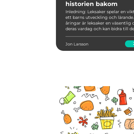
historien bakom
Inledning: Leksaker spelar en vikti
ett barns utveckling och lärande.
åringar är leksaker en väsentlig 
deras vardag och kan bidra till d
fysiska, kognitiva och emotionella 
denna artikel kommer vi att ge 
Jon Larsson
grundli...