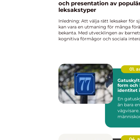
och presentation av populä
leksakstyper
Inledning: Att välja rätt leksaker för 
kan vara en utmaning för många förä
bekanta. Med utvecklingen av barnet
kognitiva förmågor och sociala intera
det allt viktigare att hitta leksaker s
deras forts...
01. 
Gatuskylt funktion
form och 
identitet i
stadsbild
En gatusk
än bara en
vägvisare.
människor 
rätt, skapa
04. 