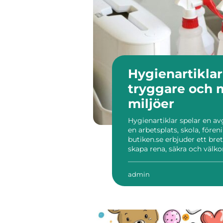
Hygienartikla
tryggare och 
miljöer
Hygienartiklar spelar en av
en arbetsplats, skola, fören
butiken.se erbjuder ett bre
skapa rena, säkra och vä
medarbetare, kunder och be
admin