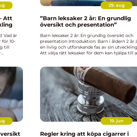
aug
29. aug
– Att
”Barn leksaker 2 år: En grundlig
kling
översikt och presentation”
kt Vad är
Barn leksaker 2 år: En grundlig översikt och
 för 10-
presentation Introduktion: Barn i åldern 2 år ä
 till
en livlig och utforskande fas av sin utveckling
r
Att välja rätt leksaker för dem kan hjälpa till a
k,
främja deras kognitiva och fysiska utveckling
ett ...
aug
19. jun
översikt
Regler kring att köpa cigarrer i