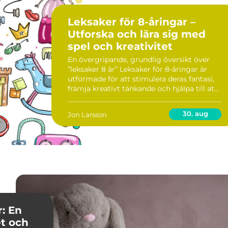
Leksaker för 8-åringar –
Utforska och lära sig med
spel och kreativitet
En övergripande, grundlig översikt över
”leksaker 8 år” Leksaker för 8-åringar är
utformade för att stimulera deras fantasi,
främja kreativt tänkande och hjälpa till att
utveckla viktiga färdigheter. Denna ålder
är vanligtvis en tid då ba...
30. aug
Jon Larsson
r: En
t och