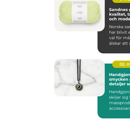
Sandnes 
kvalitet, 
och mode
stickgläd
Norska sa
har blivit 
val för m
älskar att
virka. Kom
02. 
Handgjor
smycken personliga
detaljer 
över tid
Handgjor
skiljer sig
massprod
accessoa
sin person
små ski...