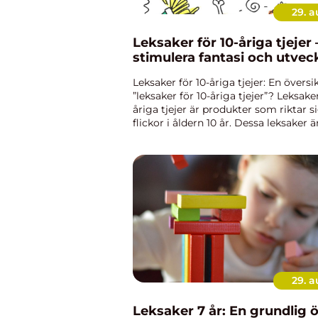
29. 
Leksaker för 10-åriga tjejer 
stimulera fantasi och utvec
Leksaker för 10-åriga tjejer: En översi
”leksaker för 10-åriga tjejer”? Leksaker
åriga tjejer är produkter som riktar sig
flickor i åldern 10 år. Dessa leksaker ä
utformade för att främja fantasifull le
kreativitet...
29. 
Leksaker 7 år: En grundlig 