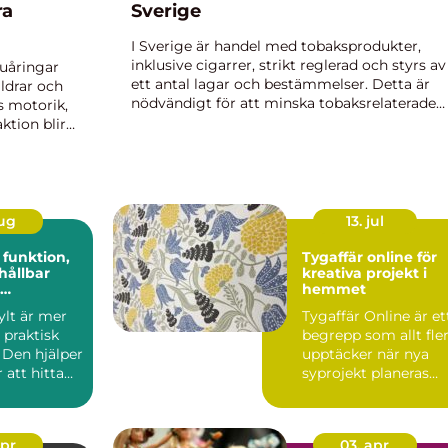
ra
Sverige
I Sverige är handel med tobaksprodukter,
inklusive cigarrer, strikt reglerad och styrs av
sjuåringar
ett antal lagar och bestämmelser. Detta är
ldrar och
nödvändigt för att minska tobaksrelaterade
s motorik,
sjukdomar och försäkra att produkt...
ktion blir
om främjar
aug
13. jul
,
Tygaffär online för
hållbar
kreativa projekt i
hemmet
en
ylt är mer
Tygaffär Online är et
 praktisk
begrepp som allt fle
 Den hjälper
upptäcker när nya
att hitta
syprojekt planeras
r tryg...
hemma vid
köksbord...
apr
03. apr