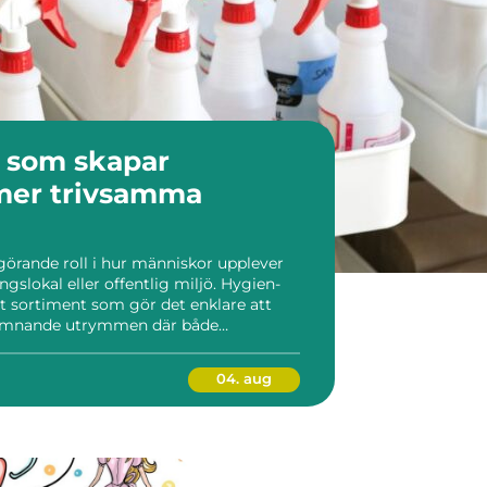
r som skapar
mer trivsamma
görande roll i hur människor upplever
ingslokal eller offentlig miljö. Hygien-
tt sortiment som gör det enklare att
lkomnande utrymmen där både
sökare trivs. Genom att ...
04. aug