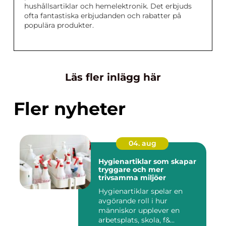
hushållsartiklar och hemelektronik. Det erbjuds
ofta fantastiska erbjudanden och rabatter på
populära produkter.
Läs fler inlägg här
Fler nyheter
04. aug
Hygienartiklar som skapar
tryggare och mer
trivsamma miljöer
Hygienartiklar spelar en
avgörande roll i hur
människor upplever en
arbetsplats, skola, f&...