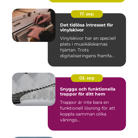
17. sep
Det tidlösa intresset för
vinylskivor
Vinylskivor har en speciell
plats i musikälskarnas
hjärtan. Trots
digitaliseringens framfa...
03. sep
Snygga och funktionella
trappor för ditt hem
Trappor är inte bara en
funktionell lösning för att
koppla samman olika
vånings...