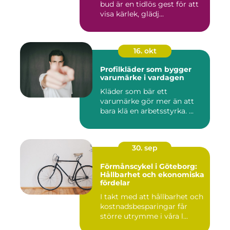
bud är en tidlös gest för att
visa kärlek, glädj...
16. okt
Profilkläder som bygger
varumärke i vardagen
Kläder som bär ett
varumärke gör mer än att
bara klä en arbetsstyrka. ...
30. sep
Förmånscykel i Göteborg:
Hållbarhet och ekonomiska
fördelar
I takt med att hållbarhet och
kostnadsbesparingar får
större utrymme i våra l...