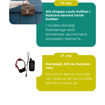
01. sep
Att shoppa Louis Vuitton i
Kalmars second hand-
butiker
I modets ständigt
föränderliga värld
kombinerar second hand-
konceptet i Kalmar b...
01. sep
Hundpejl: Allt du behöver
veta
De som är aktiva inom jakt
vet vikten av att kunna hålla
koll på sin hund, bå...