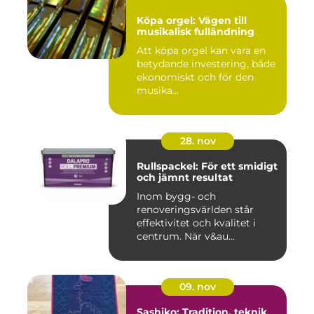
Köpa orgel: Vägen till
musikalisk fulländning
Att köpa orgel kan vara en
betydande investering, både
ekonomiskt och för den
musika...
28. nov
Rullspackel: För ett smidigt
och jämnt resultat
Inom bygg- och
renoveringsvärlden står
effektivitet och kvalitet i
centrum. När v&au...
09. nov
Sashiko: Tradition, teknik