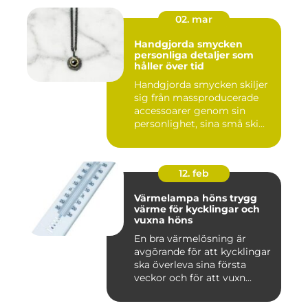
02. mar
Handgjorda smycken
personliga detaljer som
håller över tid
Handgjorda smycken skiljer
sig från massproducerade
accessoarer genom sin
personlighet, sina små ski...
12. feb
Värmelampa höns trygg
värme för kycklingar och
vuxna höns
En bra värmelösning är
avgörande för att kycklingar
ska överleva sina första
veckor och för att vuxn...