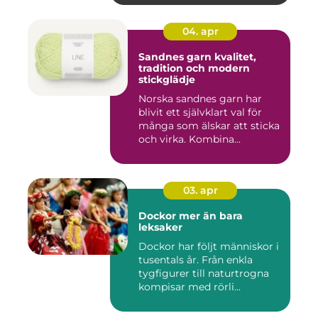
04. apr
Sandnes garn kvalitet,
tradition och modern
stickglädje
Norska sandnes garn har
blivit ett självklart val för
många som älskar att sticka
och virka. Kombina...
03. apr
Dockor mer än bara
leksaker
Dockor har följt människor i
tusentals år. Från enkla
tygfigurer till naturtrogna
kompisar med rörli...