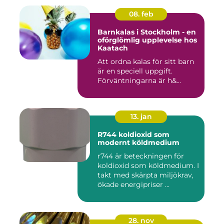
08. feb
Barnkalas i Stockholm - en
oförglömlig upplevelse hos
Kaatach
Att ordna kalas för sitt barn
är en speciell uppgift.
Förväntningarna är h&...
13. jan
R744 koldioxid som
modernt köldmedium
r744 är beteckningen för
koldioxid som köldmedium. I
takt med skärpta miljökrav,
ökade energipriser ...
28. nov