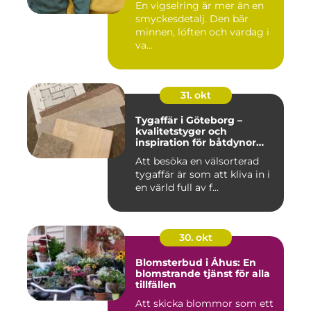
En vigselring är mer än en
smyckesdetalj. Den bär
minnen, löften och vardag i
va...
31. okt
Tygaffär i Göteborg –
kvalitetstyger och
inspiration för båtdynor
och alla dina syprojekt
Att besöka en välsorterad
tygaffär är som att kliva in i
en värld full av f...
30. okt
Blomsterbud i Åhus: En
blomstrande tjänst för alla
tillfällen
Att skicka blommor som ett