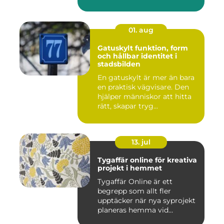
01. aug
Gatuskylt funktion, form
och hållbar identitet i
stadsbilden
En gatuskylt är mer än bara
en praktisk vägvisare. Den
hjälper människor att hitta
rätt, skapar tryg...
13. jul
Tygaffär online för kreativa
projekt i hemmet
Tygaffär Online är ett
begrepp som allt fler
upptäcker när nya syprojekt
planeras hemma vid
köksbord...