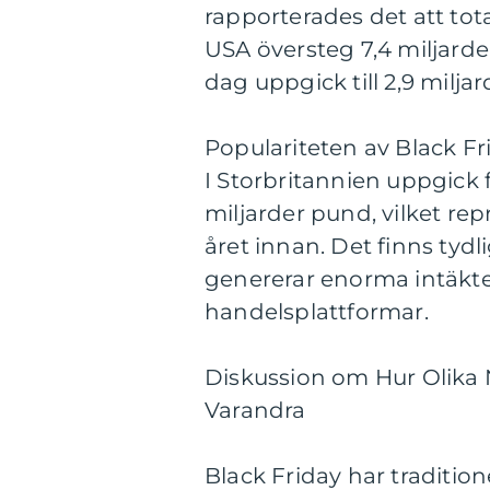
rapporterades det att tota
USA översteg 7,4 miljard
dag uppgick till 2,9 miljar
Populariteten av Black F
I Storbritannien uppgick f
miljarder pund, vilket r
året innan. Det finns tydli
genererar enorma intäkter
handelsplattformar.
Diskussion om Hur Olika N
Varandra
Black Friday har tradition