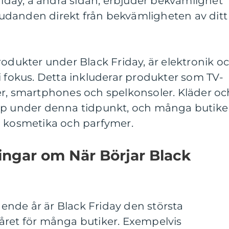
Friday, å andra sidan, erbjuder bekvämlighet
rbjudanden direkt från bekvämligheten av ditt
rodukter under Black Friday, är elektronik o
i fokus. Detta inkluderar produkter som TV-
er, smartphones och spelkonsoler. Kläder oc
öp under denna tidpunkt, och många butike
å kosmetika och parfymer.
ingar om När Börjar Black
gående år är Black Friday den största
året för många butiker. Exempelvis