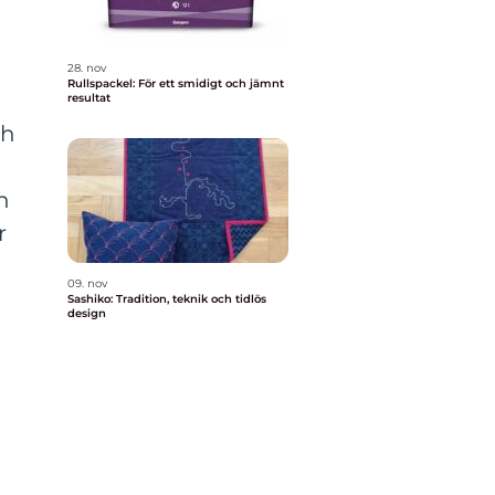
28. nov
Rullspackel: För ett smidigt och jämnt
resultat
ch
h
r
09. nov
Sashiko: Tradition, teknik och tidlös
design