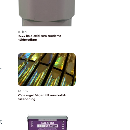
13. jan
R744 koldioxid som modernt
köldmedium
r
28. nov
Köpa orgel: Vägen till musikalisk
fulländning
t