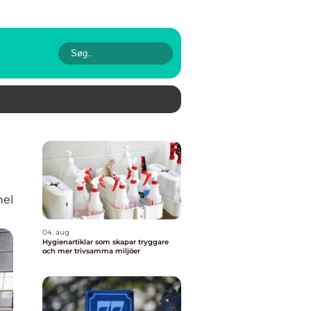
nel
04. aug
Hygienartiklar som skapar tryggare
och mer trivsamma miljöer