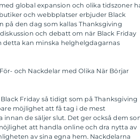
med global expansion och olika tidszoner h
sa butiker och webbplatser erbjuder Black
n på den dag som kallas Thanksgiving
ll diskussion och debatt om när Black Friday
om detta kan minska helghelgdagarnas
ör- och Nackdelar med Olika När Börjar
 Black Friday så tidigt som på Thanksgiving
are möjlighet att få tag i de mest
a innan de säljer slut. Det ger också dem s
r möjlighet att handla online och dra nytta av
ligheten av sina egna hem. Nackdelarna