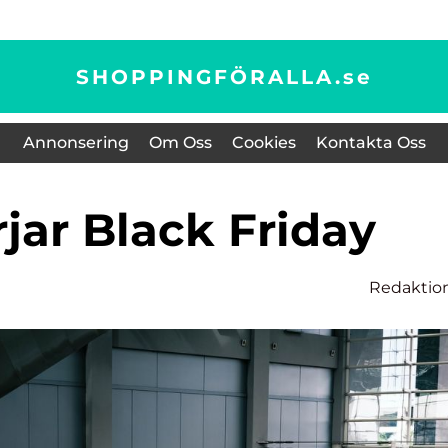
SHOPPINGFÖRALLA.
se
Annonsering
Om Oss
Cookies
Kontakta Oss
rjar Black Friday
Redaktio