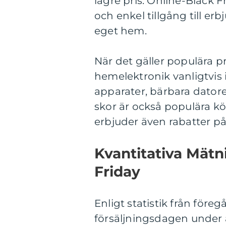
lägre pris. Online-Black 
och enkel tillgång till e
eget hem.
När det gäller populära p
hemelektronik vanligtvis 
apparater, bärbara dator
skor är också populära k
erbjuder även rabatter p
Kvantitativa Mätn
Friday
Enligt statistik från före
försäljningsdagen under 