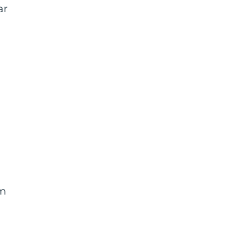
ar
om