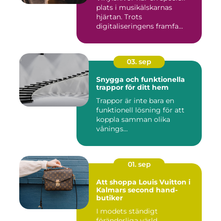
plats i musikälskarnas
hjärtan. Trots
digitaliseringens framfa...
03. sep
Snygga och funktionella
trappor för ditt hem
Trappor är inte bara en
funktionell lösning för att
koppla samman olika
vånings...
01. sep
Att shoppa Louis Vuitton i
Kalmars second hand-
butiker
I modets ständigt
föränderliga värld