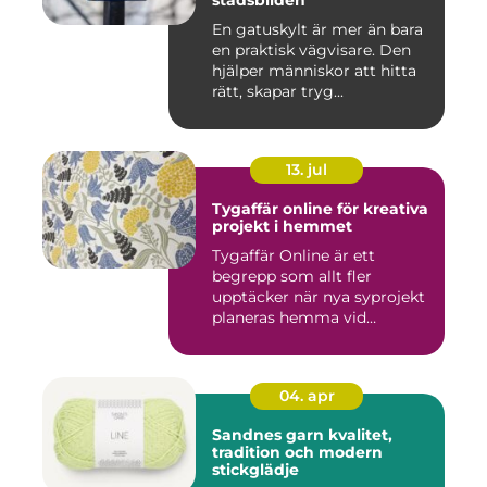
stadsbilden
En gatuskylt är mer än bara
en praktisk vägvisare. Den
hjälper människor att hitta
rätt, skapar tryg...
13. jul
Tygaffär online för kreativa
projekt i hemmet
Tygaffär Online är ett
begrepp som allt fler
upptäcker när nya syprojekt
planeras hemma vid
köksbord...
04. apr
Sandnes garn kvalitet,
tradition och modern
stickglädje