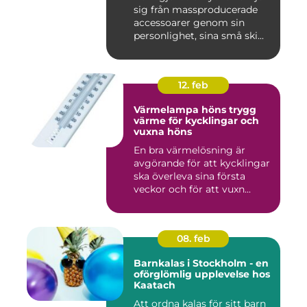
sig från massproducerade
accessoarer genom sin
personlighet, sina små ski...
12. feb
Värmelampa höns trygg
värme för kycklingar och
vuxna höns
En bra värmelösning är
avgörande för att kycklingar
ska överleva sina första
veckor och för att vuxn...
08. feb
Barnkalas i Stockholm - en
oförglömlig upplevelse hos
Kaatach
Att ordna kalas för sitt barn