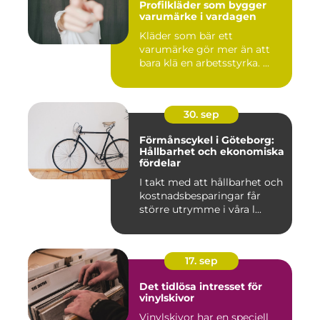
Profilkläder som bygger
varumärke i vardagen
Kläder som bär ett
varumärke gör mer än att
bara klä en arbetsstyrka. ...
30. sep
Förmånscykel i Göteborg:
Hållbarhet och ekonomiska
fördelar
I takt med att hållbarhet och
kostnadsbesparingar får
större utrymme i våra l...
17. sep
Det tidlösa intresset för
vinylskivor
Vinylskivor har en speciell