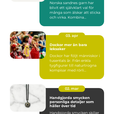
Norska sandnes garn har
blivit ett självklart val för
många som älskar att sticka
och virka. Kombina...
03. apr
Dockor mer än bara
leksaker
Dockor har följt människor i
tusentals år. Från enkla
tygfigurer till naturtrogna
kompisar med rörli...
02. mar
Handgjorda smycken
personliga detaljer som
håller över tid
Handgjorda smycken skiljer