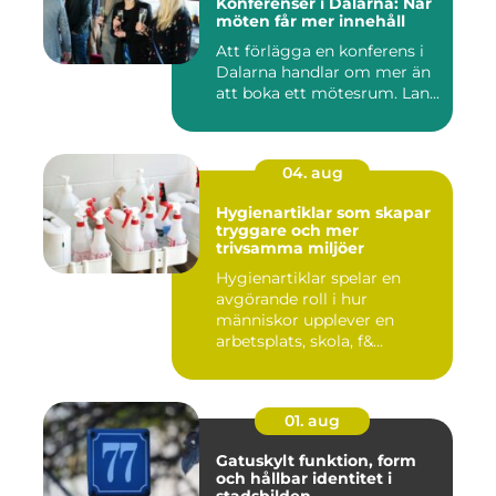
Konferenser i Dalarna: När
möten får mer innehåll
Att förlägga en konferens i
Dalarna handlar om mer än
att boka ett mötesrum. Lan...
04. aug
Hygienartiklar som skapar
tryggare och mer
trivsamma miljöer
Hygienartiklar spelar en
avgörande roll i hur
människor upplever en
arbetsplats, skola, f&...
01. aug
Gatuskylt funktion, form
och hållbar identitet i