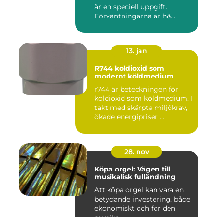
är en speciell uppgift.
Förväntningarna är h&...
13. jan
R744 koldioxid som
modernt köldmedium
r744 är beteckningen för
koldioxid som köldmedium. I
takt med skärpta miljökrav,
ökade energipriser ...
28. nov
Köpa orgel: Vägen till
musikalisk fulländning
Att köpa orgel kan vara en
betydande investering, både
ekonomiskt och för den