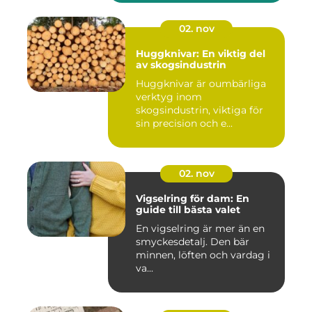
02. nov
Huggknivar: En viktig del
av skogsindustrin
Huggknivar är oumbärliga
verktyg inom
skogsindustrin, viktiga för
sin precision och e...
02. nov
Vigselring för dam: En
guide till bästa valet
En vigselring är mer än en
smyckesdetalj. Den bär
minnen, löften och vardag i
va...