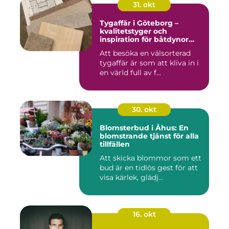
31. okt
Tygaffär i Göteborg –
kvalitetstyger och
inspiration för båtdynor
och alla dina syprojekt
Att besöka en välsorterad
tygaffär är som att kliva in i
en värld full av f...
30. okt
Blomsterbud i Åhus: En
blomstrande tjänst för alla
tillfällen
Att skicka blommor som ett
bud är en tidlös gest för att
visa kärlek, glädj...
16. okt