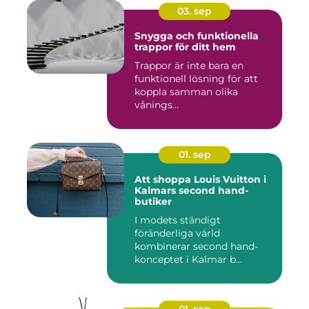
03. sep
Snygga och funktionella
trappor för ditt hem
Trappor är inte bara en
funktionell lösning för att
koppla samman olika
vånings...
01. sep
Att shoppa Louis Vuitton i
Kalmars second hand-
butiker
I modets ständigt
föränderliga värld
kombinerar second hand-
konceptet i Kalmar b...
01. sep