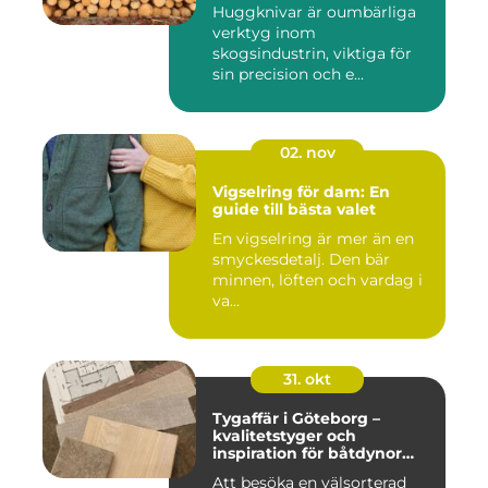
Huggknivar är oumbärliga
verktyg inom
skogsindustrin, viktiga för
sin precision och e...
02. nov
Vigselring för dam: En
guide till bästa valet
En vigselring är mer än en
smyckesdetalj. Den bär
minnen, löften och vardag i
va...
31. okt
Tygaffär i Göteborg –
kvalitetstyger och
inspiration för båtdynor
och alla dina syprojekt
Att besöka en välsorterad