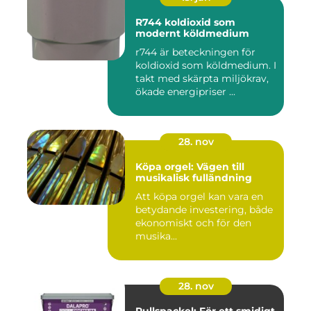
R744 koldioxid som
modernt köldmedium
r744 är beteckningen för
koldioxid som köldmedium. I
takt med skärpta miljökrav,
ökade energipriser ...
28. nov
Köpa orgel: Vägen till
musikalisk fulländning
Att köpa orgel kan vara en
betydande investering, både
ekonomiskt och för den
musika...
28. nov
Rullspackel: För ett smidigt