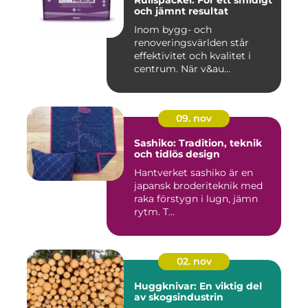
och jämnt resultat
Inom bygg- och
renoveringsvärlden står
effektivitet och kvalitet i
centrum. När v&au...
09. nov
Sashiko: Tradition, teknik
och tidlös design
Hantverket sashiko är en
japansk broderiteknik med
raka förstygn i lugn, jämn
rytm. T...
02. nov
Huggknivar: En viktig del
av skogsindustrin