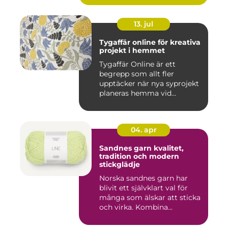
13. jul
Tygaffär online för kreativa
projekt i hemmet
Tygaffär Online är ett
begrepp som allt fler
upptäcker när nya syprojekt
planeras hemma vid
köksbord...
04. apr
Sandnes garn kvalitet,
tradition och modern
stickglädje
Norska sandnes garn har
blivit ett självklart val för
många som älskar att sticka
och virka. Kombina...