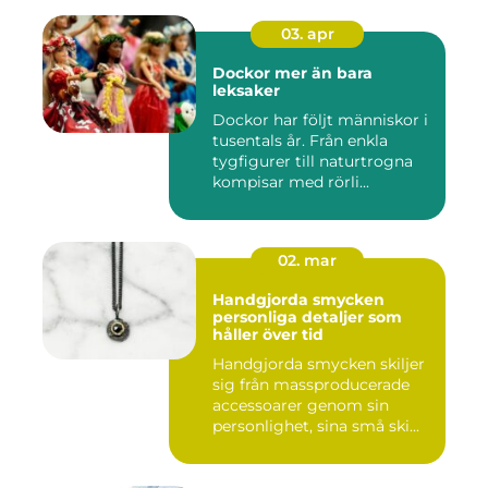
03. apr
Dockor mer än bara
leksaker
Dockor har följt människor i
tusentals år. Från enkla
tygfigurer till naturtrogna
kompisar med rörli...
02. mar
Handgjorda smycken
personliga detaljer som
håller över tid
Handgjorda smycken skiljer
sig från massproducerade
accessoarer genom sin
personlighet, sina små ski...