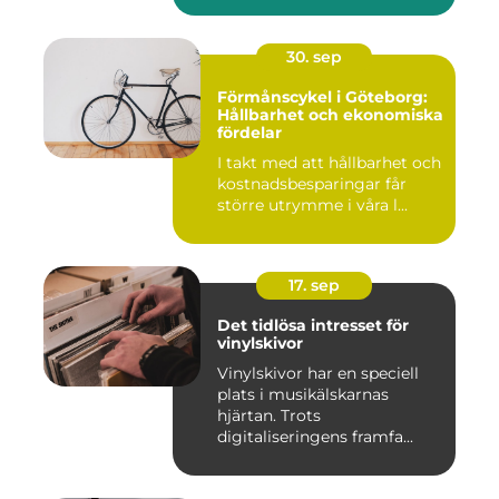
30. sep
Förmånscykel i Göteborg:
Hållbarhet och ekonomiska
fördelar
I takt med att hållbarhet och
kostnadsbesparingar får
större utrymme i våra l...
17. sep
Det tidlösa intresset för
vinylskivor
Vinylskivor har en speciell
plats i musikälskarnas
hjärtan. Trots
digitaliseringens framfa...