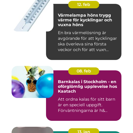
12. feb
Värmelampa höns trygg
värme för kycklingar och
vuxna höns
En bra värmelösning är
avgörande för att kycklingar
ska överleva sina första
veckor och för att vuxn...
08. feb
Barnkalas i Stockholm - en
oförglömlig upplevelse hos
Kaatach
Att ordna kalas för sitt barn
är en speciell uppgift.
Förväntningarna är h&...
13. jan