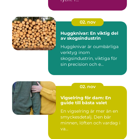
02. nov
Huggknivar: En viktig del
av skogsindustrin
Huggknivar är oumbärliga
verktyg inom
skogsindustrin, viktiga för
sin precision och e...
02. nov
Vigselring för dam: En
guide till bästa valet
En vigselring är mer än en
smyckesdetalj. Den bär
minnen, löften och vardag i
va...