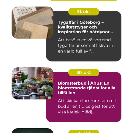
31. okt
Tygaffär i Göteborg –
kvalitetstyger och
inspiration för båtdynor
och alla dina syprojekt
Att besöka en välsorterad
tygaffär är som att kliva in i
en värld full av f...
30. okt
Blomsterbud i Åhus: En
blomstrande tjänst för alla
tillfällen
Att skicka blommor som ett
bud är en tidlös gest för att
visa kärlek, glädj...