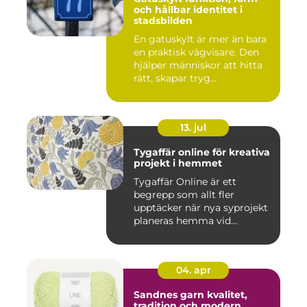
och hållbar identitet i
stadsbilden
En gatuskylt är mer än bara
en praktisk vägvisare. Den
hjälper människor att hitta
rätt, skapar tryg...
13. jul
Tygaffär online för kreativa
projekt i hemmet
Tygaffär Online är ett
begrepp som allt fler
upptäcker när nya syprojekt
planeras hemma vid
köksbord...
04. apr
Sandnes garn kvalitet,
tradition och modern