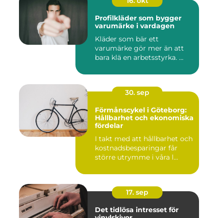
16. okt
Profilkläder som bygger
varumärke i vardagen
Kläder som bär ett
varumärke gör mer än att
bara klä en arbetsstyrka. ...
30. sep
Förmånscykel i Göteborg:
Hållbarhet och ekonomiska
fördelar
I takt med att hållbarhet och
kostnadsbesparingar får
större utrymme i våra l...
17. sep
Det tidlösa intresset för
vinylskivor