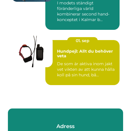
I modets ständigt
föränderliga värld
kombinerar second hand-
konceptet i Kalmar b...
01. sep
Hundpejl: Allt du behöver
veta
De som är aktiva inom jakt
vet vikten av att kunna hålla
koll på sin hund, bå...
Adress