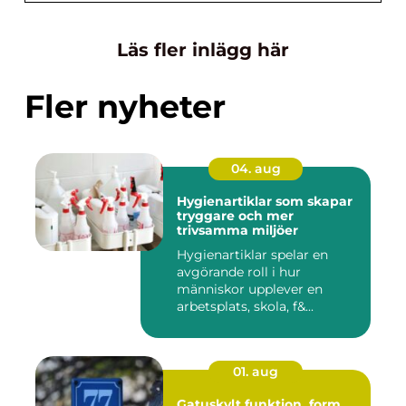
Läs fler inlägg här
Fler nyheter
04. aug
Hygienartiklar som skapar
tryggare och mer
trivsamma miljöer
Hygienartiklar spelar en
avgörande roll i hur
människor upplever en
arbetsplats, skola, f&...
01. aug
Gatuskylt funktion, form