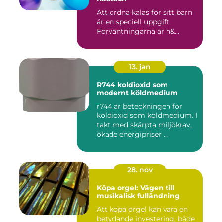
Att ordna kalas för sitt barn
är en speciell uppgift.
Förväntningarna är h&...
13. jan
R744 koldioxid som
modernt köldmedium
r744 är beteckningen för
koldioxid som köldmedium. I
takt med skärpta miljökrav,
ökade energipriser ...
28. nov
Köpa orgel: Vägen till
musikalisk fulländning
Att köpa orgel kan vara en
betydande investering, både