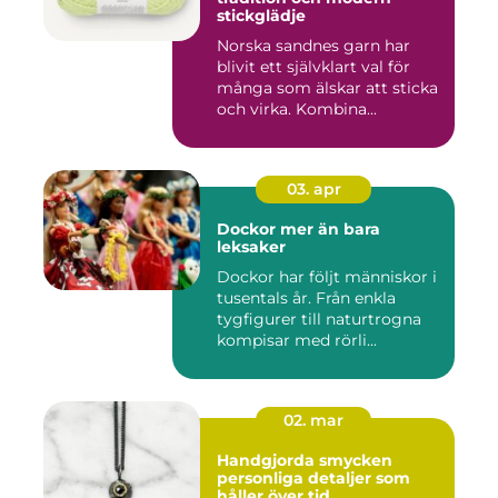
stickglädje
Norska sandnes garn har
blivit ett självklart val för
många som älskar att sticka
och virka. Kombina...
03. apr
Dockor mer än bara
leksaker
Dockor har följt människor i
tusentals år. Från enkla
tygfigurer till naturtrogna
kompisar med rörli...
02. mar
Handgjorda smycken
personliga detaljer som
håller över tid