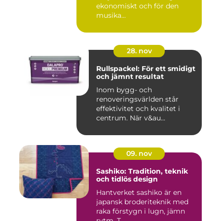
ekonomiskt och för den
musika...
28. nov
Rullspackel: För ett smidigt
och jämnt resultat
Inom bygg- och
renoveringsvärlden står
effektivitet och kvalitet i
centrum. När v&au...
09. nov
Sashiko: Tradition, teknik
och tidlös design
Hantverket sashiko är en
japansk broderiteknik med
raka förstygn i lugn, jämn
rytm. T...