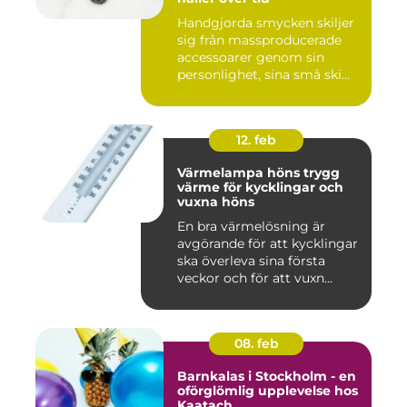
Handgjorda smycken skiljer
sig från massproducerade
accessoarer genom sin
personlighet, sina små ski...
12. feb
Värmelampa höns trygg
värme för kycklingar och
vuxna höns
En bra värmelösning är
avgörande för att kycklingar
ska överleva sina första
veckor och för att vuxn...
08. feb
Barnkalas i Stockholm - en
oförglömlig upplevelse hos
Kaatach