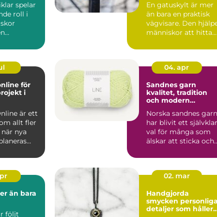
klar spelar
En gatuskylt är mer
de roll i
än bara en praktisk
skor
vägvisare. Den hjälp
en
människor att hitta
, skola, f&...
rätt, skapar tryg...
ul
04. apr
nline för
Sandnes garn
rojekt i
kvalitet, tradition
och modern
stickglädje
nline är ett
Norska sandnes gar
m allt fler
har blivit ett självkla
 när nya
val för många som
planeras
älskar att sticka och
d
virka. Kombina...
.
apr
02. mar
Handgjorda
smycken personliga
detaljer som håller
 följt
över tid