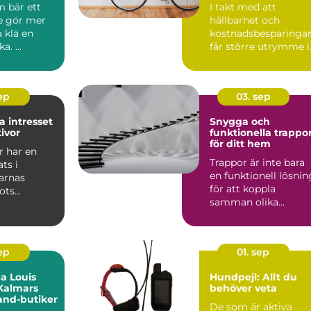
m bär ett
I takt med att
e gör mer
hållbarhet och
a klä en
kostnadsbesparinga
a. ...
får större utrymme i
våra l...
sep
03. sep
a intresset
Snygga och
kivor
funktionella trappo
för ditt hem
r har en
Trappor är inte bara
ats i
en funktionell lösnin
arnas
för att koppla
rots
samman olika
ringens
vånings...
sep
01. sep
a Louis
Hundpejl: Allt du
 Kalmars
behöver veta
and-butiker
De som är aktiva