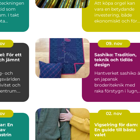
eteckningen
Att köpa orgel kan
xid som
vara en betydande
m. I takt
investering, både
ta
ekonomiskt och för
 ökade
den musika...
r ...
nov
09. nov
l: För ett
Sashiko: Tradition,
ch jämnt
teknik och tidlös
design
g- och
Hantverket sashiko ä
gsvärlden
en japansk
ivitet och
broderiteknik med
 centrum.
raka förstygn i lugn,
jämn rytm. T...
nov
02. nov
ar: En
Vigselring för dam:
 av
En guide till bästa
strin
valet