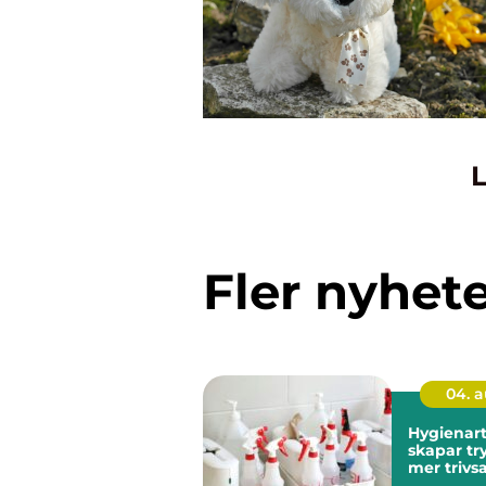
L
Fler nyhet
04. 
Hygienart
skapar tr
mer triv
miljöer