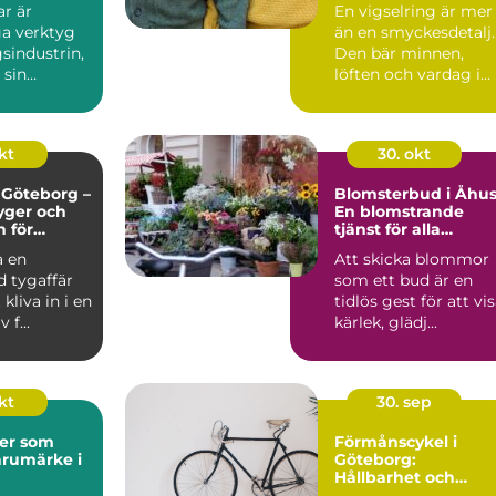
r är
En vigselring är mer
a verktyg
än en smyckesdetalj.
sindustrin,
Den bär minnen,
 sin
löften och vardag i
ch e...
va...
kt
30. okt
i Göteborg –
Blomsterbud i Åhus
tyger och
En blomstrande
n för
tjänst för alla
och alla
tillfällen
a en
Att skicka blommor
ojekt
d tygaffär
som ett bud är en
kliva in i en
tidlös gest för att vi
 f...
kärlek, glädj...
okt
30. sep
der som
Förmånscykel i
arumärke i
Göteborg:
Hållbarhet och
ekonomiska fördela