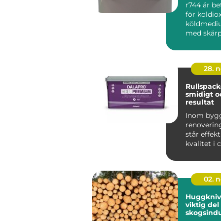
r744 är b
för koldio
köldmediu
med skärp
miljökrav,
energiprise
28. 
Rullspacke
smidigt o
resultat
Inom byg
renoverin
står effekt
kvalitet i
När v&au...
02. 
Huggkniv
viktig del
skogsindu