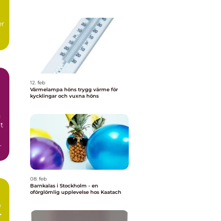
er
12. feb
Värmelampa höns trygg värme för
kycklingar och vuxna höns
n
rt
08. feb
Barnkalas i Stockholm - en
oförglömlig upplevelse hos Kaatach