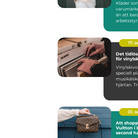
Kläder so
varumärk
än att bar
arbetsstyrk
17. 
Det tidlös
för vinyls
Vinylskivo
speciell pl
musikälsk
hjärtan. T
digitalise
framfa...
01. 
Att shopp
Vuitton i
second h