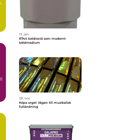
n
a
13. jan
R744 koldioxid som modernt
köldmedium
ll
28. nov
Köpa orgel: Vägen till musikalisk
fulländning