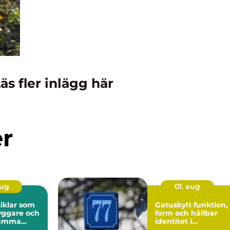
äs fler inlägg här
er
aug
01. aug
iklar som
Gatuskylt funktion,
yggare och
form och hållbar
samma
identitet i
stadsbilden