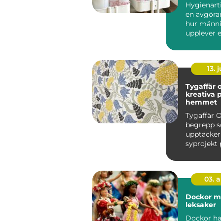
Hygienarti
en avgöran
hur männi
upplever 
arbetsplats
13. j
Tygaffär o
kreativa p
hemmet
Tygaffär O
begrepp so
upptäcker
syprojekt 
hemma vi
köksbord..
03. 
Dockor mer än bara
leksaker
Dockor har