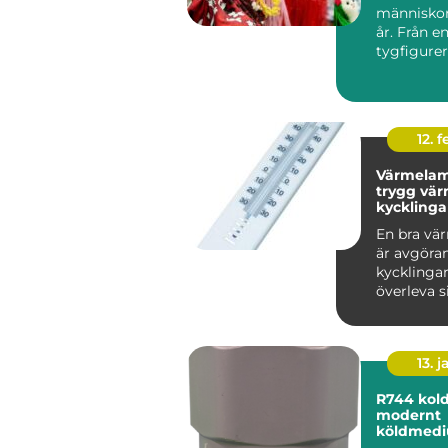
människor 
år. Från e
tygfigurer 
naturtrog
kompisar m
12. f
Värmelam
trygg vär
kycklinga
vuxna hö
En bra vä
är avgöran
kycklingar
överleva s
veckor och
vuxn...
13. j
R744 koldioxid som
modernt
köldmed