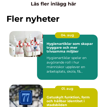
Läs fler inlägg här
Fler nyheter
04. aug
Hygienartiklar som skapar
tryggare och mer
trivsamma miljöer
Hygienartiklar spelar en
avgörande roll i hur
människor upplever en
arbetsplats, skola, f&...
01. aug
Gatuskylt funktion, form
och hållbar identitet i
stadsbilden