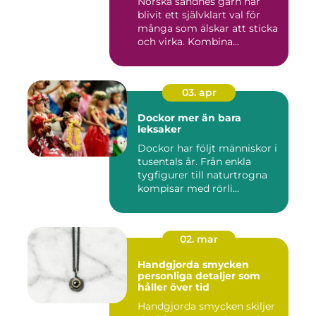
Norska sandnes garn har
blivit ett självklart val för
många som älskar att sticka
och virka. Kombina...
03. apr
Dockor mer än bara
leksaker
Dockor har följt människor i
tusentals år. Från enkla
tygfigurer till naturtrogna
kompisar med rörli...
02. mar
Handgjorda smycken
personliga detaljer som
håller över tid
Handgjorda smycken skiljer