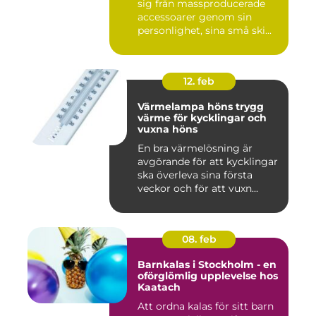
sig från massproducerade
accessoarer genom sin
personlighet, sina små ski...
12. feb
Värmelampa höns trygg
värme för kycklingar och
vuxna höns
En bra värmelösning är
avgörande för att kycklingar
ska överleva sina första
veckor och för att vuxn...
08. feb
Barnkalas i Stockholm - en
oförglömlig upplevelse hos
Kaatach
Att ordna kalas för sitt barn