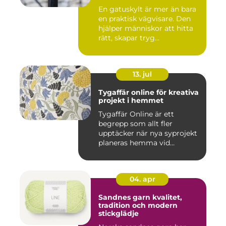
En gatuskylt är mer än bara
en praktisk vägvisare. Den
hjälper människor att hitta
rätt, skapar tryg...
13. jul
Tygaffär online för kreativa
projekt i hemmet
Tygaffär Online är ett
begrepp som allt fler
upptäcker när nya syprojekt
planeras hemma vid
köksbord...
04. apr
Sandnes garn kvalitet,
tradition och modern
stickglädje