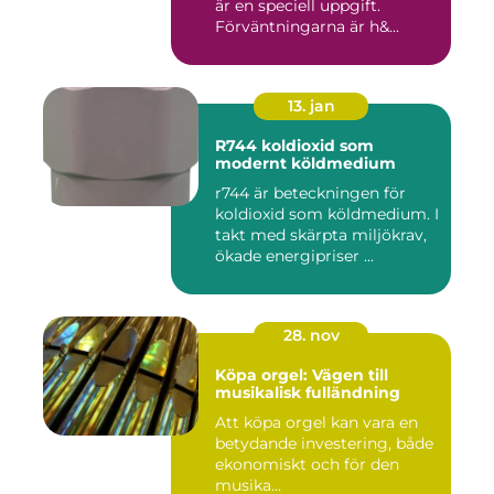
är en speciell uppgift.
Förväntningarna är h&...
13. jan
R744 koldioxid som
modernt köldmedium
r744 är beteckningen för
koldioxid som köldmedium. I
takt med skärpta miljökrav,
ökade energipriser ...
28. nov
Köpa orgel: Vägen till
musikalisk fulländning
Att köpa orgel kan vara en
betydande investering, både
ekonomiskt och för den
musika...