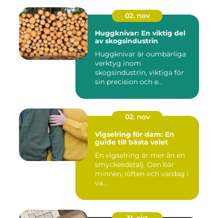
02. nov
Huggknivar: En viktig del
av skogsindustrin
Huggknivar är oumbärliga
verktyg inom
skogsindustrin, viktiga för
sin precision och e...
02. nov
Vigselring för dam: En
guide till bästa valet
En vigselring är mer än en
smyckesdetalj. Den bär
minnen, löften och vardag i
va...
31. okt