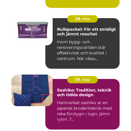
28. nov
Rullspackel: För ett smidigt
och jämnt resultat
Inom bygg- och
renoveringsvärlden står
effektivitet och kvalitet i
centrum. När v&au...
09. nov
Sashiko: Tradition, teknik
och tidlös design
Hantverket sashiko är en
japansk broderiteknik med
raka förstygn i lugn, jämn
rytm. T...