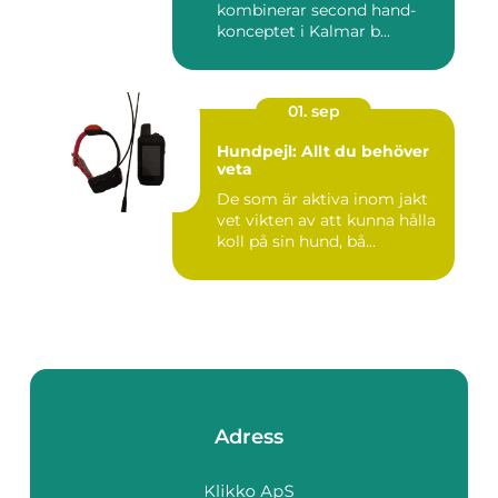
kombinerar second hand-
konceptet i Kalmar b...
01. sep
Hundpejl: Allt du behöver
veta
De som är aktiva inom jakt
vet vikten av att kunna hålla
koll på sin hund, bå...
Adress