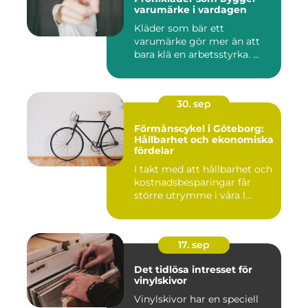
varumärke i vardagen
Kläder som bär ett
varumärke gör mer än att
bara klä en arbetsstyrka. ...
30. sep
Förmånscykel i Göteborg:
Hållbarhet och ekonomiska
fördelar
I takt med att hållbarhet och
kostnadsbesparingar får
större utrymme i våra l...
17. sep
Det tidlösa intresset för
vinylskivor
Vinylskivor har en speciell