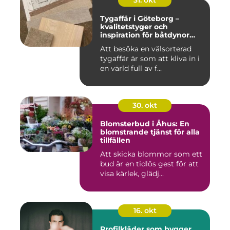
Tygaffär i Göteborg –
kvalitetstyger och
inspiration för båtdynor
och alla dina syprojekt
Att besöka en välsorterad
tygaffär är som att kliva in i
en värld full av f...
30. okt
Blomsterbud i Åhus: En
blomstrande tjänst för alla
tillfällen
Att skicka blommor som ett
bud är en tidlös gest för att
visa kärlek, glädj...
16. okt
Profilkläder som bygger