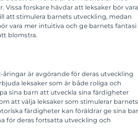
ar. Vissa forskare hävdar att leksaker bör var
ll att stimulera barnets utveckling, medan
bör vara mer intuitiva och ge barnets fantasi
tt blomstra.
r 2-åringar är avgörande för deras utveckling
rbjuda leksaker som är både roliga och
älpa sina barn att utveckla sina färdigheter
m att välja leksaker som stimulerar barnet
otoriska färdigheter kan föräldrar ge sina ba
a för deras fortsatta utveckling och