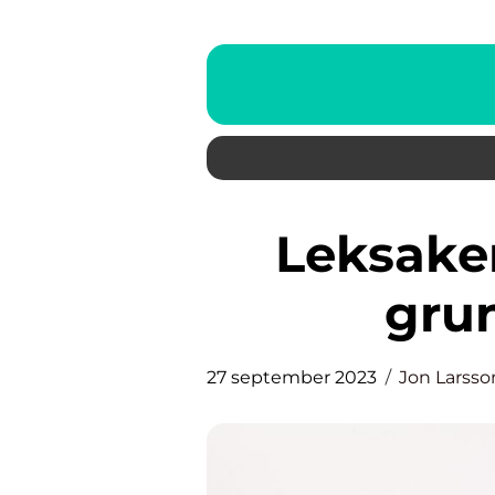
Leksaker för 2-åringar: En
grun
27 september 2023
Jon Larsso