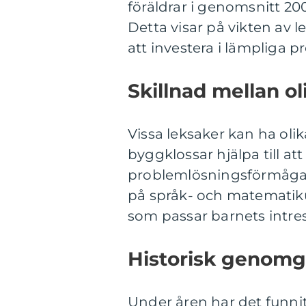
föräldrar i genomsnitt 200
Detta visar på vikten av le
att investera i lämpliga p
Skillnad mellan ol
Vissa leksaker kan ha oli
byggklossar hjälpa till at
problemlösningsförmåga,
på språk- och matematikutv
som passar barnets intre
Historisk genomgå
Under åren har det funni