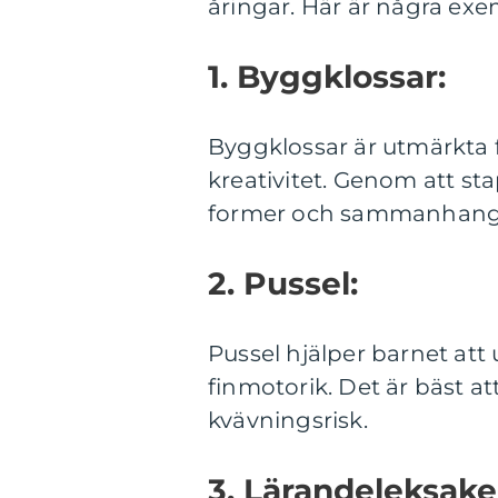
åringar. Här är några exe
1. Byggklossar:
Byggklossar är utmärkta f
kreativitet. Genom att st
former och sammanhang
2. Pussel:
Pussel hjälper barnet at
finmotorik. Det är bäst at
kvävningsrisk.
3. Lärandeleksake