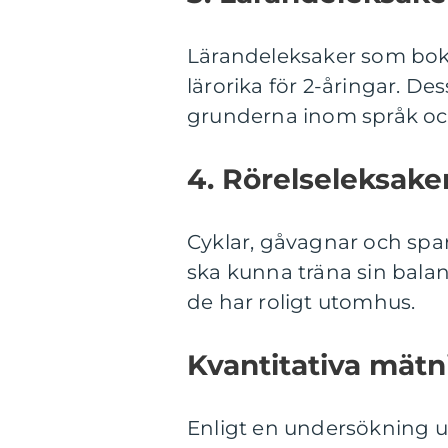
Lärandeleksaker som bokst
lärorika för 2-åringar. De
grunderna inom språk oc
4. Rörelseleksaker
Cyklar, gåvagnar och spar
ska kunna träna sin bala
de har roligt utomhus.
Kvantitativa mätn
Enligt en undersökning ut