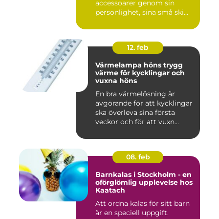
accessoarer genom sin
personlighet, sina små ski...
12. feb
Värmelampa höns trygg
värme för kycklingar och
vuxna höns
En bra värmelösning är
avgörande för att kycklingar
ska överleva sina första
veckor och för att vuxn...
08. feb
Barnkalas i Stockholm - en
oförglömlig upplevelse hos
Kaatach
Att ordna kalas för sitt barn
är en speciell uppgift.