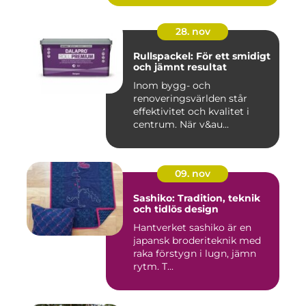
28. nov
Rullspackel: För ett smidigt
och jämnt resultat
Inom bygg- och
renoveringsvärlden står
effektivitet och kvalitet i
centrum. När v&au...
09. nov
Sashiko: Tradition, teknik
och tidlös design
Hantverket sashiko är en
japansk broderiteknik med
raka förstygn i lugn, jämn
rytm. T...