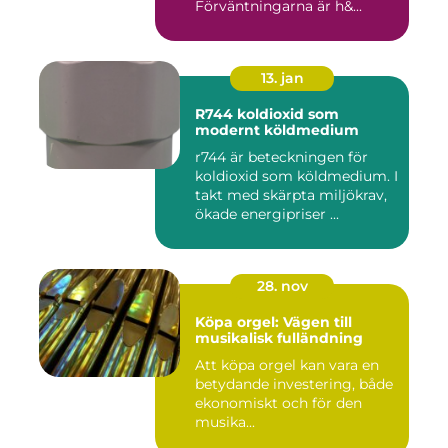
Förväntningarna är h&...
13. jan
R744 koldioxid som
modernt köldmedium
r744 är beteckningen för
koldioxid som köldmedium. I
takt med skärpta miljökrav,
ökade energipriser ...
28. nov
Köpa orgel: Vägen till
musikalisk fulländning
Att köpa orgel kan vara en
betydande investering, både
ekonomiskt och för den
musika...