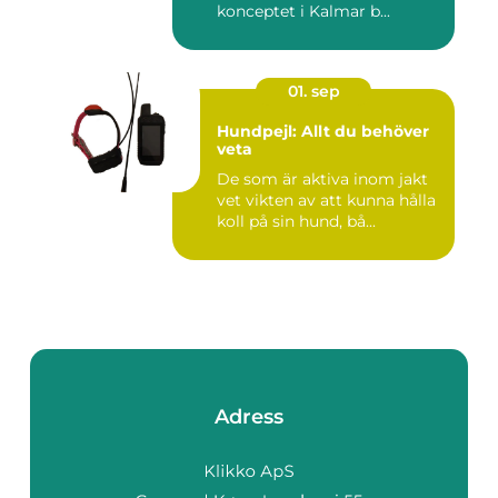
konceptet i Kalmar b...
01. sep
Hundpejl: Allt du behöver
veta
De som är aktiva inom jakt
vet vikten av att kunna hålla
koll på sin hund, bå...
Adress