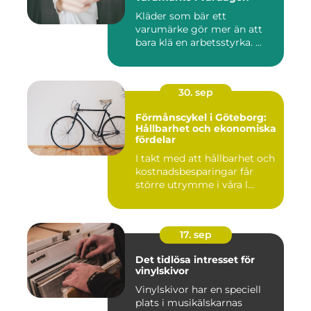
Kläder som bär ett
varumärke gör mer än att
bara klä en arbetsstyrka. ...
30. sep
Förmånscykel i Göteborg:
Hållbarhet och ekonomiska
fördelar
I takt med att hållbarhet och
kostnadsbesparingar får
större utrymme i våra l...
17. sep
Det tidlösa intresset för
vinylskivor
Vinylskivor har en speciell
plats i musikälskarnas