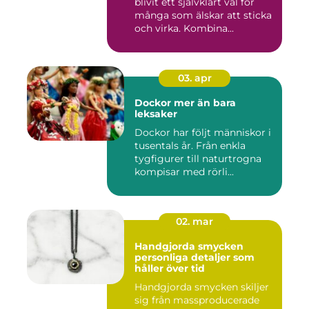
blivit ett självklart val för
många som älskar att sticka
och virka. Kombina...
03. apr
Dockor mer än bara
leksaker
Dockor har följt människor i
tusentals år. Från enkla
tygfigurer till naturtrogna
kompisar med rörli...
02. mar
Handgjorda smycken
personliga detaljer som
håller över tid
Handgjorda smycken skiljer
sig från massproducerade