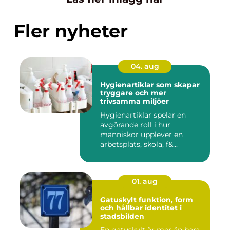
Fler nyheter
04. aug
Hygienartiklar som skapar
tryggare och mer
trivsamma miljöer
Hygienartiklar spelar en
avgörande roll i hur
människor upplever en
arbetsplats, skola, f&...
01. aug
Gatuskylt funktion, form
och hållbar identitet i
stadsbilden
En gatuskylt är mer än bara