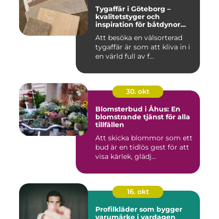
Tygaffär i Göteborg –
kvalitetstyger och
inspiration för båtdynor
och alla dina syprojekt
Att besöka en välsorterad
tygaffär är som att kliva in i
en värld full av f...
30. okt
Blomsterbud i Åhus: En
blomstrande tjänst för alla
tillfällen
Att skicka blommor som ett
bud är en tidlös gest för att
visa kärlek, glädj...
16. okt
Profilkläder som bygger
varumärke i vardagen