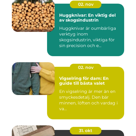
02. nov
Huggknivar: En viktig del
av skogsindustrin
Huggknivar är oumbärliga
verktyg inom
skogsindustrin, viktiga för
sin precision och e...
02. nov
Vigselring för dam: En
guide till bästa valet
En vigselring är mer än en
smyckesdetalj. Den bär
minnen, löften och vardag i
va...
31. okt