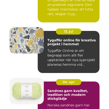
en praktisk vägvisare. Den
hjälper människor att hitta
rätt, skapar tryg...
13. jul
Tygaffär online för kreativa
projekt i hemmet
Tygaffär Online är ett
begrepp som allt fler
upptäcker när nya syprojekt
planeras hemma vid
köksbord...
04. apr
Sandnes garn kvalitet,
tradition och modern
stickglädje
Norska sandnes garn har