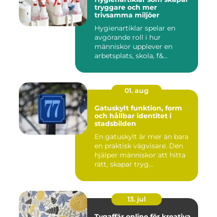
tryggare och mer
trivsamma miljöer
Hygienartiklar spelar en
avgörande roll i hur
människor upplever en
arbetsplats, skola, f&...
01. aug
Gatuskylt funktion, form
och hållbar identitet i
stadsbilden
En gatuskylt är mer än bara
en praktisk vägvisare. Den
hjälper människor att hitta
rätt, skapar tryg...
13. jul
Tygaffär online för kreativa