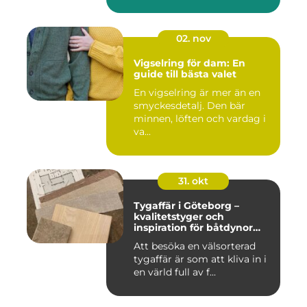
02. nov
Vigselring för dam: En
guide till bästa valet
En vigselring är mer än en
smyckesdetalj. Den bär
minnen, löften och vardag i
va...
31. okt
Tygaffär i Göteborg –
kvalitetstyger och
inspiration för båtdynor
och alla dina syprojekt
Att besöka en välsorterad
tygaffär är som att kliva in i
en värld full av f...