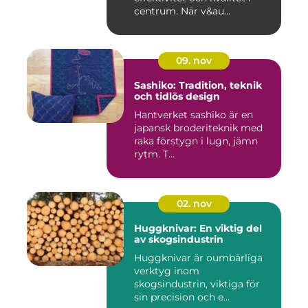
centrum. När v&au...
09. nov
Sashiko: Tradition, teknik
och tidlös design
Hantverket sashiko är en
japansk broderiteknik med
raka förstygn i lugn, jämn
rytm. T...
02. nov
Huggknivar: En viktig del
av skogsindustrin
Huggknivar är oumbärliga
verktyg inom
skogsindustrin, viktiga för
sin precision och e...