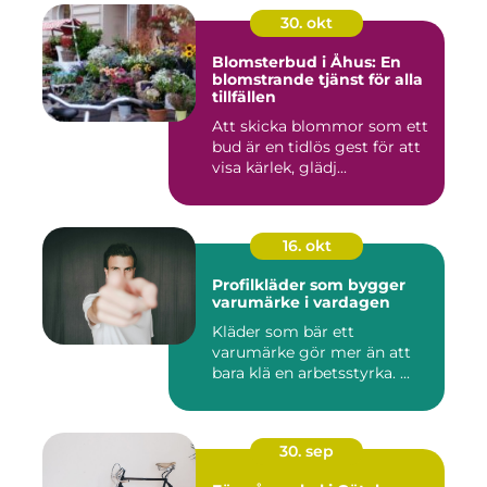
30. okt
Blomsterbud i Åhus: En
blomstrande tjänst för alla
tillfällen
Att skicka blommor som ett
bud är en tidlös gest för att
visa kärlek, glädj...
16. okt
Profilkläder som bygger
varumärke i vardagen
Kläder som bär ett
varumärke gör mer än att
bara klä en arbetsstyrka. ...
30. sep