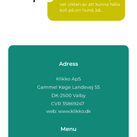
vet vikten av att kunna hålla
koll på sin hund, bå...
Adress
web:
www.klikko.dk
Menu