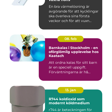
En bra värmelösning är
avgörande för att kycklingar
ska överleva sina första
veckor och för att vuxn...
08. feb
Barnkalas i Stockholm - en
oförglömlig upplevelse hos
Kaatach
Att ordna kalas för sitt barn
är en speciell uppgift.
Förväntningarna är h&...
13. jan
R744 koldioxid som
modernt köldmedium
r744 är beteckningen för