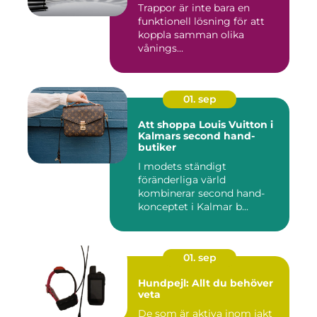
Trappor är inte bara en
funktionell lösning för att
koppla samman olika
vånings...
01. sep
Att shoppa Louis Vuitton i
Kalmars second hand-
butiker
I modets ständigt
föränderliga värld
kombinerar second hand-
konceptet i Kalmar b...
01. sep
Hundpejl: Allt du behöver
veta
De som är aktiva inom jakt