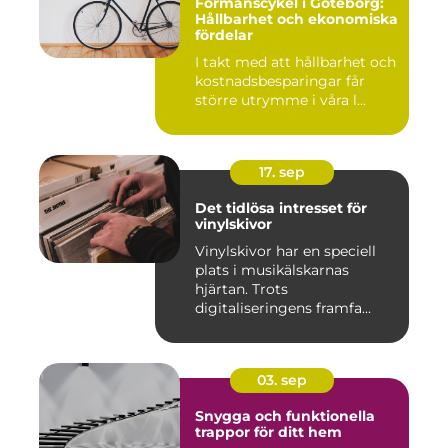
Förmånscykel i Göteborg:
Hållbarhet och ekonomiska
fördelar
I takt med att hållbarhet och
kostnadsbesparingar får
större utrymme i våra l...
17. sep
Det tidlösa intresset för
vinylskivor
Vinylskivor har en speciell
plats i musikälskarnas
hjärtan. Trots
digitaliseringens framfa...
03. sep
Snygga och funktionella
trappor för ditt hem