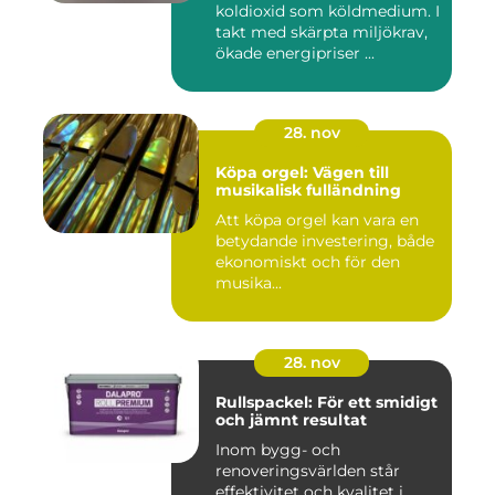
koldioxid som köldmedium. I
takt med skärpta miljökrav,
ökade energipriser ...
28. nov
Köpa orgel: Vägen till
musikalisk fulländning
Att köpa orgel kan vara en
betydande investering, både
ekonomiskt och för den
musika...
28. nov
Rullspackel: För ett smidigt
och jämnt resultat
Inom bygg- och
renoveringsvärlden står
effektivitet och kvalitet i