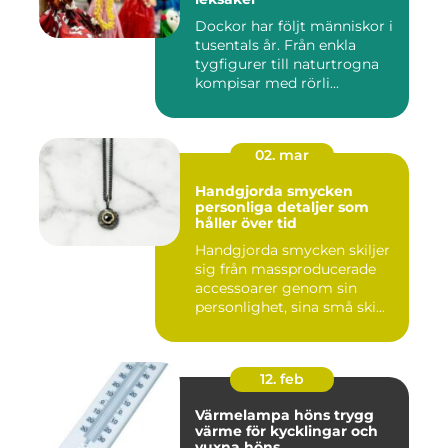
Dockor har följt människor i
tusentals år. Från enkla
tygfigurer till naturtrogna
kompisar med rörli...
02. mar
Handgjorda smycken
personliga detaljer som
håller över tid
Handgjorda smycken skiljer
sig från massproducerade
accessoarer genom sin
personlighet, sina små ski...
12. feb
Värmelampa höns trygg
värme för kycklingar och
vuxna höns