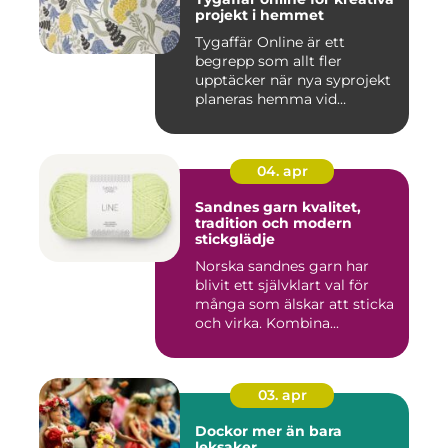
projekt i hemmet
Tygaffär Online är ett
begrepp som allt fler
upptäcker när nya syprojekt
planeras hemma vid
köksbord...
04. apr
Sandnes garn kvalitet,
tradition och modern
stickglädje
Norska sandnes garn har
blivit ett självklart val för
många som älskar att sticka
och virka. Kombina...
03. apr
Dockor mer än bara
leksaker