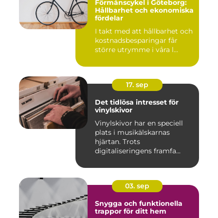
Förmånscykel i Göteborg:
Hållbarhet och ekonomiska
fördelar
I takt med att hållbarhet och
kostnadsbesparingar får
större utrymme i våra l...
17. sep
Det tidlösa intresset för
vinylskivor
Vinylskivor har en speciell
plats i musikälskarnas
hjärtan. Trots
digitaliseringens framfa...
03. sep
Snygga och funktionella
trappor för ditt hem