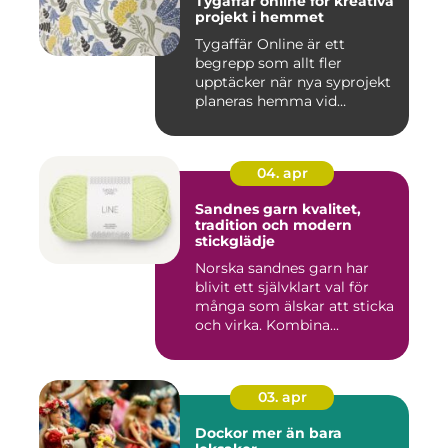
Tygaffär online för kreativa
projekt i hemmet
Tygaffär Online är ett
begrepp som allt fler
upptäcker när nya syprojekt
planeras hemma vid
köksbord...
04. apr
Sandnes garn kvalitet,
tradition och modern
stickglädje
Norska sandnes garn har
blivit ett självklart val för
många som älskar att sticka
och virka. Kombina...
03. apr
Dockor mer än bara