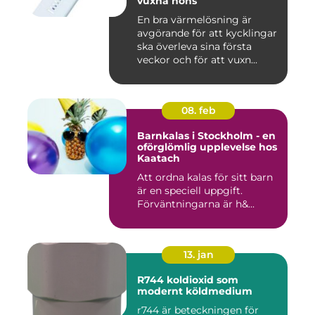
vuxna höns
En bra värmelösning är
avgörande för att kycklingar
ska överleva sina första
veckor och för att vuxn...
08. feb
Barnkalas i Stockholm - en
oförglömlig upplevelse hos
Kaatach
Att ordna kalas för sitt barn
är en speciell uppgift.
Förväntningarna är h&...
13. jan
R744 koldioxid som
modernt köldmedium
r744 är beteckningen för