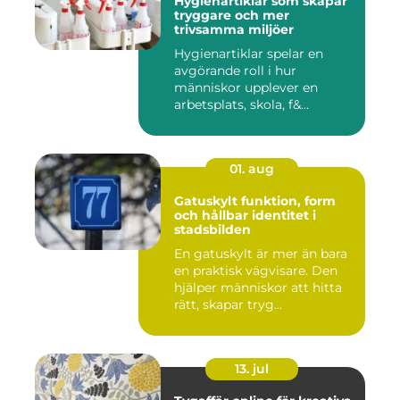
Hygienartiklar som skapar
tryggare och mer
trivsamma miljöer
Hygienartiklar spelar en
avgörande roll i hur
människor upplever en
arbetsplats, skola, f&...
01. aug
Gatuskylt funktion, form
och hållbar identitet i
stadsbilden
En gatuskylt är mer än bara
en praktisk vägvisare. Den
hjälper människor att hitta
rätt, skapar tryg...
13. jul