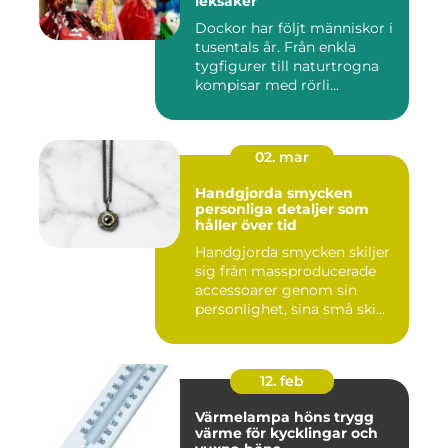
leksaker
Dockor har följt människor i
tusentals år. Från enkla
tygfigurer till naturtrogna
kompisar med rörli...
02. mar
Handgjorda smycken
personliga detaljer som
håller över tid
Handgjorda smycken skiljer
sig från massproducerade
accessoarer genom sin
personlighet, sina små ski...
12. feb
Värmelampa höns trygg
värme för kycklingar och