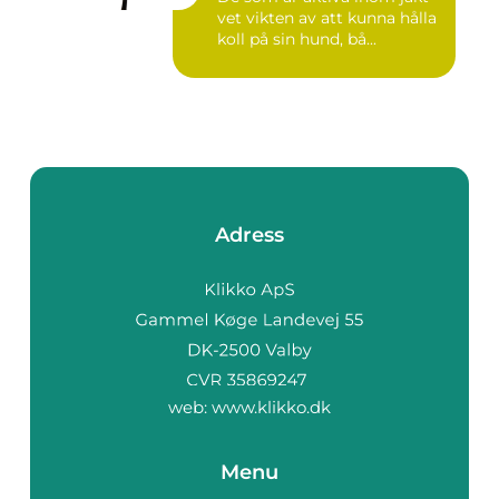
vet vikten av att kunna hålla
koll på sin hund, bå...
Adress
web:
www.klikko.dk
Menu