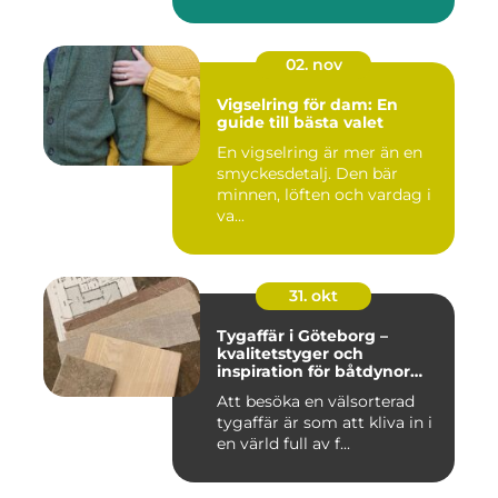
02. nov
Vigselring för dam: En
guide till bästa valet
En vigselring är mer än en
smyckesdetalj. Den bär
minnen, löften och vardag i
va...
31. okt
Tygaffär i Göteborg –
kvalitetstyger och
inspiration för båtdynor
och alla dina syprojekt
Att besöka en välsorterad
tygaffär är som att kliva in i
en värld full av f...