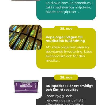
koldioxid som köldmedium. I
takt med skärpta miljökrav,
ökade energipriser ...
28. nov
Köpa orgel: Vägen till
musikalisk fulländning
Att köpa orgel kan vara en
betydande investering, både
ekonomiskt och för den
musika...
28. nov
Rullspackel: För ett smidigt
och jämnt resultat
Inom bygg- och
renoveringsvärlden står
effektivitet och kvalitet i