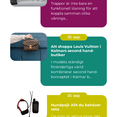
Trappor är inte bara en
funktionell lösning för att
koppla samman olika
vånings...
01. sep
Att shoppa Louis Vuitton i
Kalmars second hand-
butiker
I modets ständigt
föränderliga värld
kombinerar second hand-
konceptet i Kalmar b...
01. sep
Hundpejl: Allt du behöver
veta
De som är aktiva inom jakt