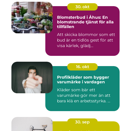
30. okt
Blomsterbud i Åhus: En
blomstrande tjänst för alla
tillfällen
Att skicka blommor som ett
bud är en tidlös gest för att
visa kärlek, glädj...
16. okt
Profilkläder som bygger
varumärke i vardagen
Kläder som bär ett
varumärke gör mer än att
bara klä en arbetsstyrka. ...
30. sep