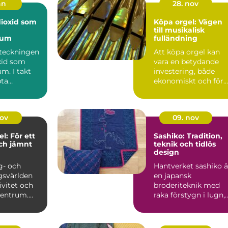
an
28. nov
Köpa orgel: Vägen
till musikalisk
ium
fulländning
eteckningen
Att köpa orgel kan
xid som
vara en betydande
m. I takt
investering, både
ta
ekonomiskt och för
 ökade
den musika...
r ...
nov
09. nov
l: För ett
Sashiko: Tradition,
ch jämnt
teknik och tidlös
design
g- och
Hantverket sashiko ä
gsvärlden
en japansk
ivitet och
broderiteknik med
 centrum.
raka förstygn i lugn,
jämn rytm. T...