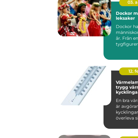
03. 
Dockor mer än bara
leksaker
Dockor har
människor 
år. Från e
tygfigurer 
naturtrog
kompisar m
12. f
Värmelam
trygg vär
kycklinga
vuxna hö
En bra vä
är avgöran
kycklingar
överleva s
veckor och
vuxn...