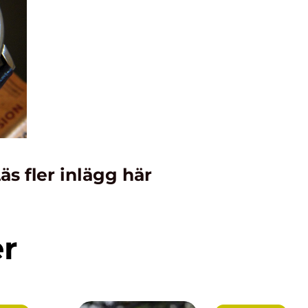
äs fler inlägg här
er