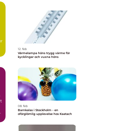
er
12. feb
Värmelampa höns trygg värme för
kycklingar och vuxna höns
n
rt
08. feb
Barnkalas i Stockholm - en
oförglömlig upplevelse hos Kaatach