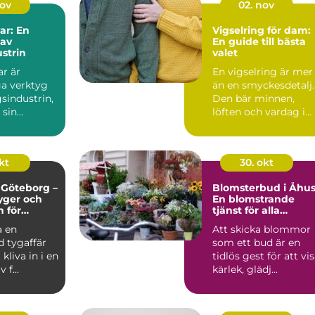
nov
02. nov
ar: En
Vigselring för dam:
 av
En guide till bästa
strin
valet
r är
En vigselring är mer
a verktyg
än en smyckesdetalj.
sindustrin,
Den bär minnen,
 sin
löften och vardag i
ch e...
va...
kt
30. okt
i Göteborg –
Blomsterbud i Åhus
tyger och
En blomstrande
n för
tjänst för alla
och alla
tillfällen
a en
Att skicka blommor
ojekt
d tygaffär
som ett bud är en
kliva in i en
tidlös gest för att vi
 f...
kärlek, glädj...