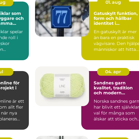
aug
01. aug
iklar som
Gatuskylt funktion,
yggare och
form och hållbar
samma
identitet i
stadsbilden
klar spelar
En gatuskylt är mer
de roll i
än bara en praktisk
skor
vägvisare. Den hjälp
en
människor att hitta
, skola, f&...
rätt, skapar tryg...
ul
04. apr
nline för
Sandnes garn
rojekt i
kvalitet, tradition
och modern
stickglädje
nline är ett
Norska sandnes gar
m allt fler
har blivit ett självkla
 när nya
val för många som
planeras
älskar att sticka och
d
virka. Kombina...
.