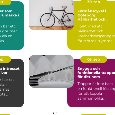
okt
30. sep
der som
Förmånscykel i
arumärke i
Göteborg:
Hållbarhet och
ekonomiska fördela
m bär ett
I takt med att
e gör mer
hållbarhet och
a klä en
kostnadsbesparinga
a. ...
får större utrymme i
våra l...
sep
03. sep
a intresset
Snygga och
kivor
funktionella trappo
för ditt hem
r har en
Trappor är inte bara
ats i
en funktionell lösnin
arnas
för att koppla
rots
samman olika
ringens
vånings...