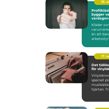
16. 
Profilklä
bygger v
vardagen
Kläder so
varumärk
än att bar
arbetsstyrk
17. 
Det tidlös
för vinyls
Vinylskivo
speciell pl
musikälsk
hjärtan. T
digitalise
framfa...