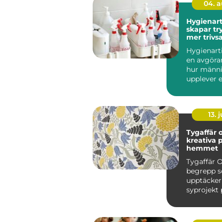
04. 
Hygienart
skapar tr
mer triv
miljöer
Hygienarti
en avgöran
hur männi
upplever 
arbetsplats
13. j
Tygaffär o
kreativa p
hemmet
Tygaffär O
begrepp so
upptäcker
syprojekt 
hemma vi
köksbord..