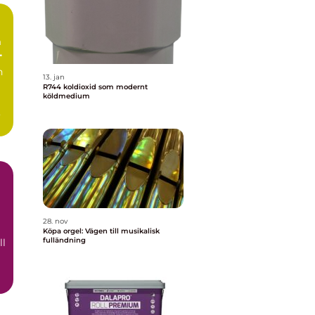
n
13. jan
R744 koldioxid som modernt
köldmedium
a
28. nov
Köpa orgel: Vägen till musikalisk
fulländning
ll