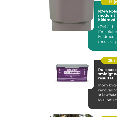
13. j
R744 koldioxid som
modernt
köldmed
r744 är b
för koldio
köldmediu
med skärp
miljökrav,
energiprise
28. 
Rullspacke
smidigt o
resultat
Inom byg
renoverin
står effekt
kvalitet i
När v&au...