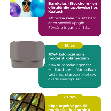
Barnkalas i Stockholm - en
oförglömlig upplevelse hos
Kaatach
Att ordna kalas för sitt barn
är en speciell uppgift.
Förväntningarna är h&...
13. jan
R744 koldioxid som
modernt köldmedium
r744 är beteckningen för
koldioxid som köldmedium. I
takt med skärpta miljökrav,
ökade energipriser ...
28. nov
Köpa orgel: Vägen till
musikalisk fulländning