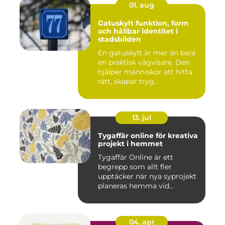
01. aug
Gatuskylt funktion, form
och hållbar identitet i
stadsbilden
En gatuskylt är mer än bara
en praktisk vägvisare. Den
hjälper människor att hitta
rätt, skapar tryg...
13. jul
Tygaffär online för kreativa
projekt i hemmet
Tygaffär Online är ett
begrepp som allt fler
upptäcker när nya syprojekt
planeras hemma vid
köksbord...
04. apr