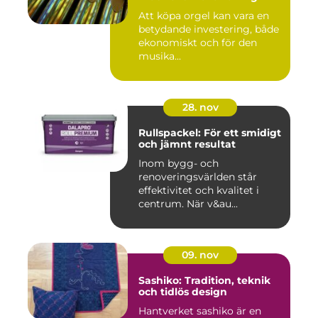
Att köpa orgel kan vara en
betydande investering, både
ekonomiskt och för den
musika...
28. nov
Rullspackel: För ett smidigt
och jämnt resultat
Inom bygg- och
renoveringsvärlden står
effektivitet och kvalitet i
centrum. När v&au...
09. nov
Sashiko: Tradition, teknik
och tidlös design
Hantverket sashiko är en