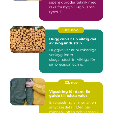
japansk broderiteknik med
raka förstygn i lugn, jämn
rytm. T...
02. nov
Huggknivar: En viktig del
av skogsindustrin
Huggknivar är oumbärliga
verktyg inom
skogsindustrin, viktiga för
sin precision och e...
02. nov
Vigselring för dam: En
guide till bästa valet
En vigselring är mer än en
smyckesdetalj. Den bär
minnen, löften och vardag i