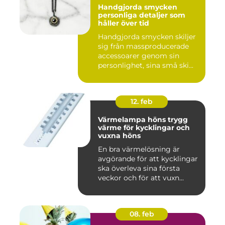
Handgjorda smycken
personliga detaljer som
håller över tid
Handgjorda smycken skiljer
sig från massproducerade
accessoarer genom sin
personlighet, sina små ski...
12. feb
Värmelampa höns trygg
värme för kycklingar och
vuxna höns
En bra värmelösning är
avgörande för att kycklingar
ska överleva sina första
veckor och för att vuxn...
08. feb