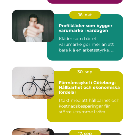
16. okt
Profilkläder som bygger
varumärke i vardagen
Kläder som bär ett
varumärke gör mer än att
bara klä en arbetsstyrka. ...
30. sep
Förmånscykel i Göteborg:
Hållbarhet och ekonomiska
fördelar
I takt med att hållbarhet och
kostnadsbesparingar får
större utrymme i våra l...
17. sep