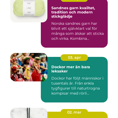
Sandnes garn kvalitet,
tradition och modern
stickglädje
Norska sandnes garn har
blivit ett självklart val för
många som älskar att sticka
och virka. Kombina...
03. apr
Dockor mer än bara
leksaker
Dockor har följt människor i
tusentals år. Från enkla
tygfigurer till naturtrogna
kompisar med rörli...
02. mar