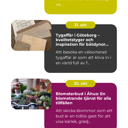
va...
31. okt
Tygaffär i Göteborg –
kvalitetstyger och
inspiration för båtdynor
och alla dina syprojekt
Att besöka en välsorterad
tygaffär är som att kliva in i
en värld full av f...
30. okt
Blomsterbud i Åhus: En
blomstrande tjänst för alla
tillfällen
Att skicka blommor som ett
bud är en tidlös gest för att
visa kärlek, glädj...