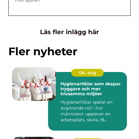
mot djuren.
Läs fler inlägg här
Fler nyheter
04. aug
Hygienartiklar som skapar
tryggare och mer
trivsamma miljöer
Hygienartiklar spelar en
avgörande roll i hur
människor upplever en
arbetsplats, skola, f&...