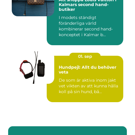
Kalmars second hand-
butiker
I modets ständigt
föränderliga värld
kombinerar second hand-
konceptet i Kalmar b...
01. sep
Hundpejl: Allt du behöver
veta
De som är aktiva inom jakt
vet vikten av att kunna hålla
koll på sin hund, bå...