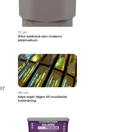
13. jan
R744 koldioxid som modernt
köldmedium
er
28. nov
Köpa orgel: Vägen till musikalisk
fulländning