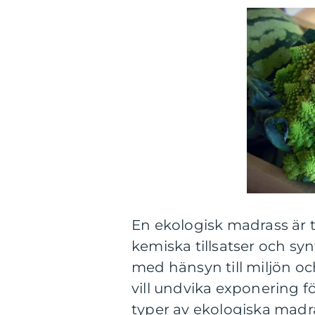
En ekologisk madrass är ti
kemiska tillsatser och sy
med hänsyn till miljön oc
vill undvika exponering fö
typer av ekologiska madra