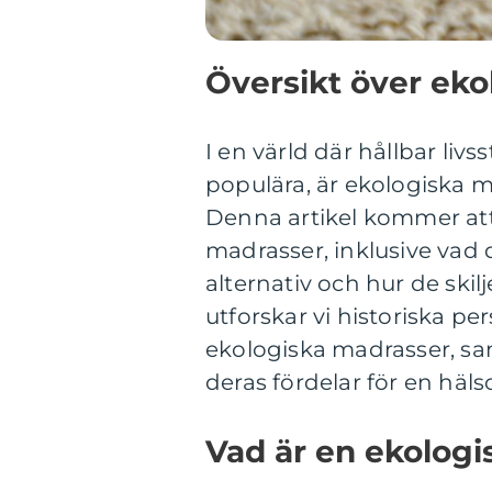
Översikt över ek
I en värld där hållbar livs
populära, är ekologiska m
Denna artikel kommer att
madrasser, inklusive vad d
alternativ och hur de skil
utforskar vi historiska p
ekologiska madrasser, sa
deras fördelar för en häl
Vad är en ekolog