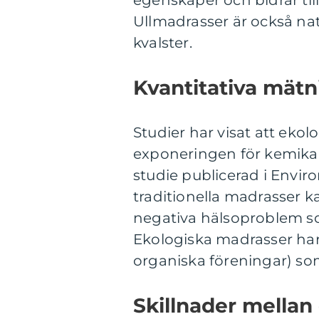
egenskaper och bidrar til
Ullmadrasser är också na
kvalster.
Kvantitativa mät
Studier har visat att ekol
exponeringen för kemikali
studie publicerad i Envir
traditionella madrasser k
negativa hälsoproblem so
Ekologiska madrasser har 
organiska föreningar) so
Skillnader mellan