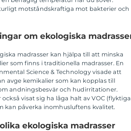
l en behaglig temperatur när du sover.
turligt motståndskraftiga mot bakterier och
ningar om ekologiska madrasse
ogiska madrasser kan hjälpa till att minska
er som finns i traditionella madrasser. En
onmental Science & Technology visade att
an avge kemikalier som kan kopplas till
m andningsbesvär och hudirritationer.
också visat sig ha låga halt av VOC (flyktiga
m kan påverka inomhusluftens kvalitet.
 olika ekologiska madrasser