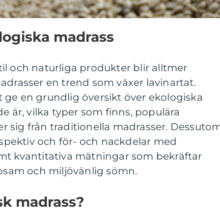
ologiska madrass
stil och naturliga produkter blir alltmer
adrasser en trend som växer lavinartat.
 ge en grundlig översikt över ekologiska
e är, vilka typer som finns, populära
jer sig från traditionella madrasser. Dessuto
erspektiv och för- och nackdelar med
mt kvantitativa mätningar som bekräftar
sosam och miljövänlig sömn.
isk madrass?