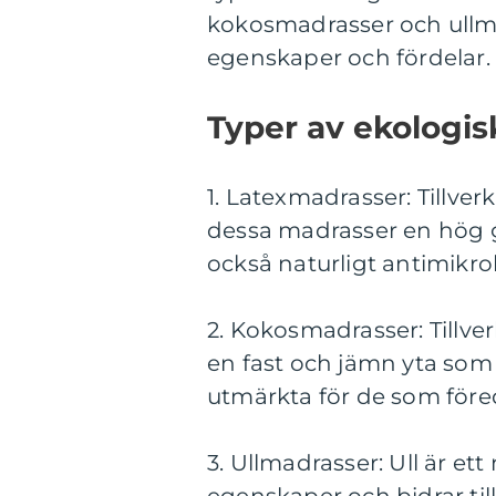
kokosmadrasser och ullma
egenskaper och fördelar.
Typer av ekologi
1. Latexmadrasser: Tillve
dessa madrasser en hög g
också naturligt antimikrob
2. Kokosmadrasser: Tillve
en fast och jämn yta som 
utmärkta för de som före
3. Ullmadrasser: Ull är et