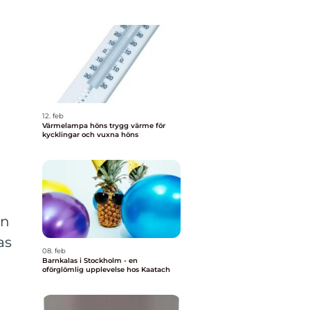
12. feb
Värmelampa höns trygg värme för
kycklingar och vuxna höns
ån
as
08. feb
m
Barnkalas i Stockholm - en
oförglömlig upplevelse hos Kaatach