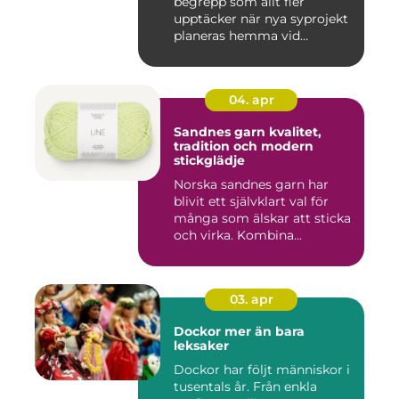
begrepp som allt fler
upptäcker när nya syprojekt
planeras hemma vid
köksbord...
04. apr
Sandnes garn kvalitet,
tradition och modern
stickglädje
Norska sandnes garn har
blivit ett självklart val för
många som älskar att sticka
och virka. Kombina...
03. apr
Dockor mer än bara
leksaker
Dockor har följt människor i
tusentals år. Från enkla