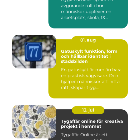
avgörande roll i hur
människor upplever en
arbetsplats, skola, f&...
01. aug
Gatuskylt funktion, form
och hållbar identitet i
stadsbilden
En gatuskylt är mer än bara
en praktisk vägvisare. Den
hjälper människor att hitta
rätt, skapar tryg...
13. jul
Tygaffär online för kreativa
projekt i hemmet
Tygaffär Online är ett