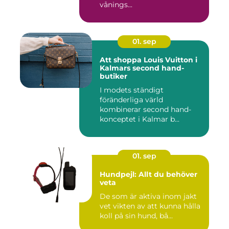
vånings...
01. sep
Att shoppa Louis Vuitton i
Kalmars second hand-
butiker
I modets ständigt
föränderliga värld
kombinerar second hand-
konceptet i Kalmar b...
01. sep
Hundpejl: Allt du behöver
veta
De som är aktiva inom jakt
vet vikten av att kunna hålla
koll på sin hund, bå...