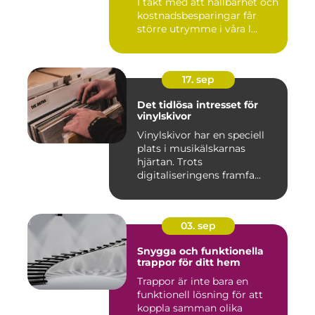
I takt med att hållbarhet och
kostnadsbesparingar får
större utrymme i våra l...
17. sep
Det tidlösa intresset för
vinylskivor
Vinylskivor har en speciell
plats i musikälskarnas
hjärtan. Trots
digitaliseringens framfa...
03. sep
Snygga och funktionella
trappor för ditt hem
Trappor är inte bara en
funktionell lösning för att
koppla samman olika