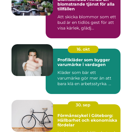
blomstrande tjänst för alla
tillfällen
Att skicka blommor som ett
bud är en tidlös gest för att
visa kärlek, glädj...
16. okt
Profilkläder som bygger
varumärke i vardagen
Kläder som bär ett
varumärke gör mer än att
bara klä en arbetsstyrka. ...
30. sep
Förmånscykel i Göteborg:
Hållbarhet och ekonomiska
fördelar