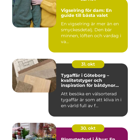
Vigselring för dam: En
guide till bästa valet
En vigselring är mer än en
smyckesdetalj. Den bär
minnen, löften och vardag i
va...
31. okt
Tygaffär i Göteborg –
kvalitetstyger och
inspiration för båtdynor
och alla dina syprojekt
Att besöka en välsorterad
tygaffär är som att kliva in i
en värld full av f...
30. okt
Blomsterbud i Åhus: En