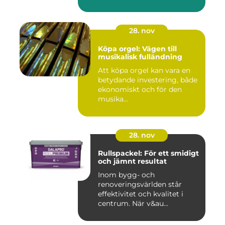
28. nov
Köpa orgel: Vägen till
musikalisk fulländning
Att köpa orgel kan vara en
betydande investering, både
ekonomiskt och för den
musika...
28. nov
Rullspackel: För ett smidigt
och jämnt resultat
Inom bygg- och
renoveringsvärlden står
effektivitet och kvalitet i
centrum. När v&au...