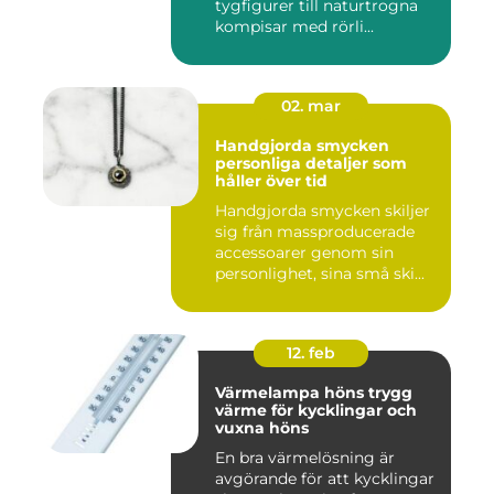
tygfigurer till naturtrogna
kompisar med rörli...
02. mar
Handgjorda smycken
personliga detaljer som
håller över tid
Handgjorda smycken skiljer
sig från massproducerade
accessoarer genom sin
personlighet, sina små ski...
12. feb
Värmelampa höns trygg
värme för kycklingar och
vuxna höns
En bra värmelösning är
avgörande för att kycklingar