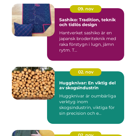
09. nov
Sashiko: Tradition, teknik
och tidlös design
Hantverket sashiko är en
japansk broderiteknik med
raka förstygn i lugn, jämn
rytm. T...
02. nov
Huggknivar: En viktig del
av skogsindustrin
Huggknivar är oumbärliga
verktyg inom
skogsindustrin, viktiga för
sin precision och e...
02. nov