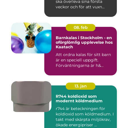
ska överleva sina första
veckor och för att vuxn...
08. feb
Barnkalas i Stockholm - en
oförglömlig upplevelse hos
Kaatach
Att ordna kalas för sitt barn
är en speciell uppgift.
Förväntningarna är h&...
13. jan
R744 koldioxid som
modernt köldmedium
r744 är beteckningen för
koldioxid som köldmedium. I
takt med skärpta miljökrav,
ökade energipriser ...