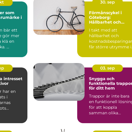
okt
30. sep
der som
Förmånscykel i
arumärke i
Göteborg:
Hållbarhet och
ekonomiska fördela
m bär ett
I takt med att
e gör mer
hållbarhet och
a klä en
kostnadsbesparinga
a. ...
får större utrymme i
våra l...
sep
03. sep
a intresset
Snygga och
kivor
funktionella trappo
för ditt hem
r har en
Trappor är inte bara
ats i
en funktionell lösnin
arnas
för att koppla
rots
samman olika
ringens
vånings...