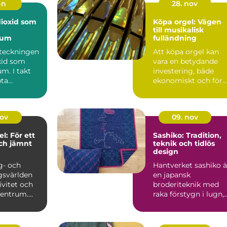
an
28. nov
Köpa orgel: Vägen
till musikalisk
ium
fulländning
eteckningen
Att köpa orgel kan
xid som
vara en betydande
m. I takt
investering, både
ta
ekonomiskt och för
 ökade
den musika...
r ...
nov
09. nov
l: För ett
Sashiko: Tradition,
ch jämnt
teknik och tidlös
design
g- och
Hantverket sashiko ä
gsvärlden
en japansk
ivitet och
broderiteknik med
 centrum.
raka förstygn i lugn,
jämn rytm. T...