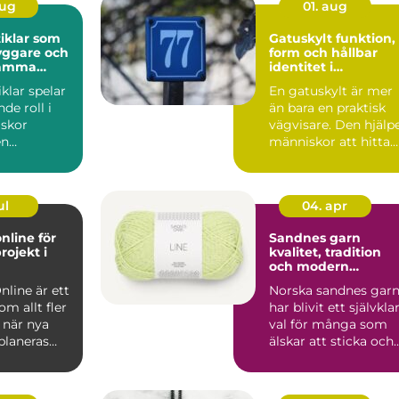
aug
01. aug
iklar som
Gatuskylt funktion,
yggare och
form och hållbar
samma
identitet i
stadsbilden
klar spelar
En gatuskylt är mer
de roll i
än bara en praktisk
skor
vägvisare. Den hjälp
en
människor att hitta
, skola, f&...
rätt, skapar tryg...
ul
04. apr
nline för
Sandnes garn
rojekt i
kvalitet, tradition
och modern
stickglädje
nline är ett
Norska sandnes gar
m allt fler
har blivit ett självkla
 när nya
val för många som
planeras
älskar att sticka och
d
virka. Kombina...
.