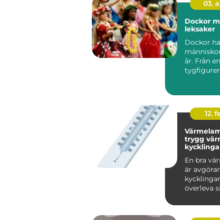
03. 
Dockor mer än bara
leksaker
Dockor har
människor 
år. Från e
tygfigurer 
naturtrog
kompisar m
12. f
Värmelam
trygg vär
kycklinga
vuxna hö
En bra vä
är avgöran
kycklingar
överleva s
veckor och
vuxn...