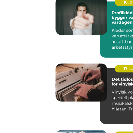
16. 
Profilklä
bygger v
vardagen
Kläder so
varumärk
än att bar
arbetsstyrk
17. 
Det tidlös
för vinyls
Vinylskivo
speciell pl
musikälsk
hjärtan. T
digitalise
framfa...