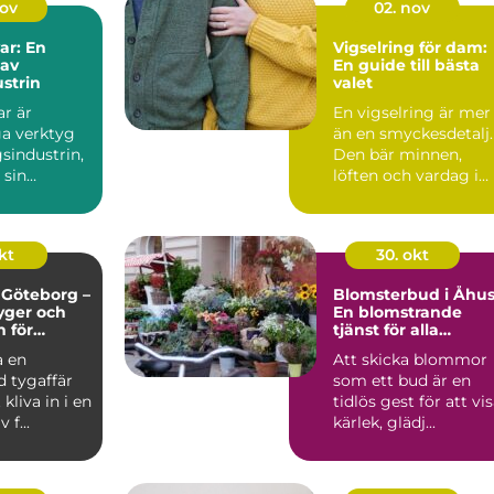
nov
02. nov
ar: En
Vigselring för dam:
 av
En guide till bästa
strin
valet
r är
En vigselring är mer
a verktyg
än en smyckesdetalj.
sindustrin,
Den bär minnen,
 sin
löften och vardag i
ch e...
va...
kt
30. okt
i Göteborg –
Blomsterbud i Åhus
tyger och
En blomstrande
n för
tjänst för alla
och alla
tillfällen
a en
Att skicka blommor
ojekt
d tygaffär
som ett bud är en
kliva in i en
tidlös gest för att vi
 f...
kärlek, glädj...