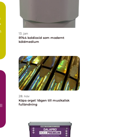
n
13. jan
R744 koldioxid som modernt
köldmedium
a
28. nov
Köpa orgel: Vägen till musikalisk
fulländning
ll