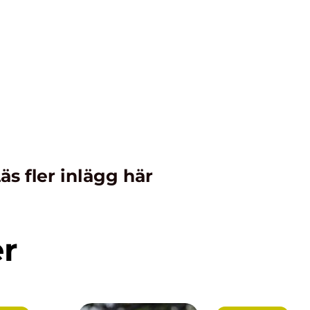
äs fler inlägg här
er