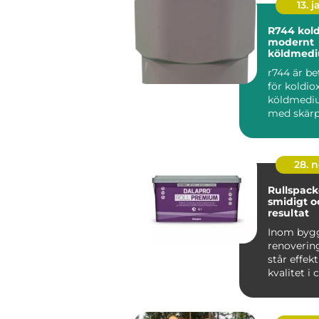
13. j
R744 koldioxid som
modernt
köldmed
r744 är b
för koldio
köldmediu
med skärp
miljökrav,
energiprise
28. 
Rullspacke
smidigt o
resultat
Inom byg
renoverin
står effekt
kvalitet i
När v&au...