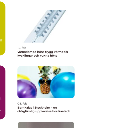
er
12. feb
Värmelampa höns trygg värme för
kycklingar och vuxna höns
n
rt
08. feb
Barnkalas i Stockholm - en
oförglömlig upplevelse hos Kaatach