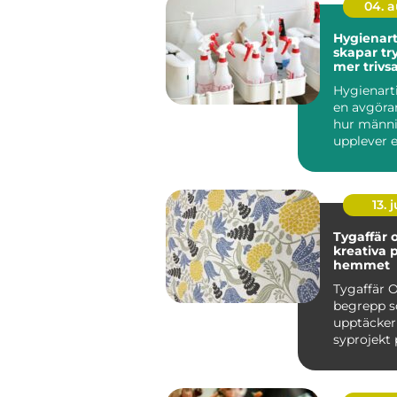
04. 
Hygienart
skapar tr
mer triv
miljöer
Hygienarti
en avgöran
hur männi
upplever 
arbetsplats
13. j
Tygaffär o
kreativa p
hemmet
Tygaffär O
begrepp so
upptäcker
syprojekt 
hemma vi
köksbord..