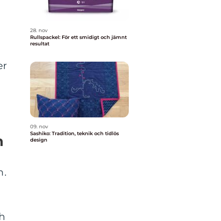
28. nov
Rullspackel: För ett smidigt och jämnt
resultat
er
a
09. nov
Sashiko: Tradition, teknik och tidlös
n
design
n.
ch