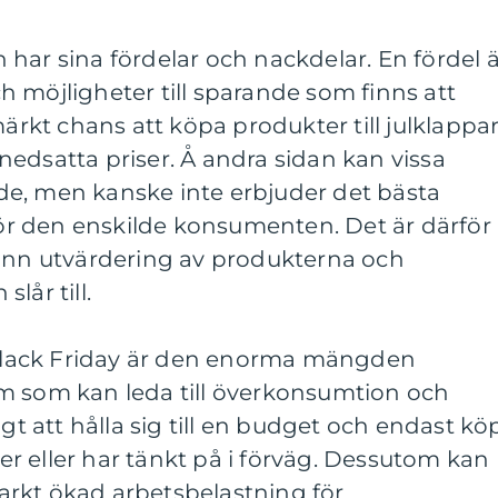
har sina fördelar och nackdelar. En fördel ä
 möjligheter till sparande som finns att
märkt chans att köpa produkter till julklappa
l nedsatta priser. Å andra sidan kan vissa
e, men kanske inte erbjuder det bästa
 för den enskilde konsumenten. Det är därför
rann utvärdering av produkterna och
lår till.
lack Friday är den enorma mängden
m som kan leda till överkonsumtion och
igt att hålla sig till en budget och endast kö
r eller har tänkt på i förväg. Dessutom kan
starkt ökad arbetsbelastning för