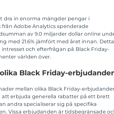
att dra in enorma mängder pengar i
tik från Adobe Analytics spenderade
summan av 9.0 miljarder dollar online und
ing med 21.6% jämfört med året innan. Dett
ra intresset och efterfrågan på Black Friday-
enter världen över.
 olika Black Friday-erbjudande
lnader mellan olika Black Friday-erbjudande
 att erbjuda generella rabatter på ett brett
 andra specialiserar sig på specifika
ken. Vissa erbjudanden är tidsbegränsade o