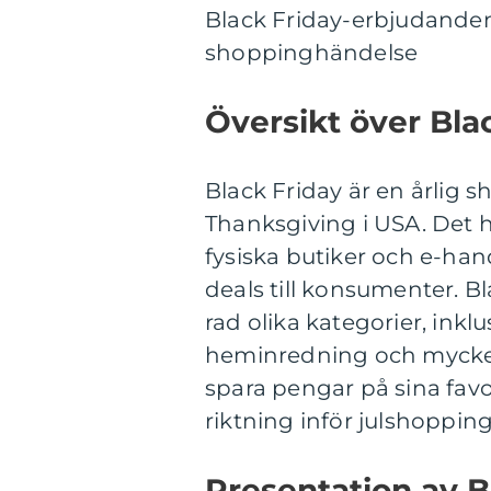
Black Friday-erbjudanden:
shoppinghändelse
Översikt över Bl
Black Friday är en årlig
Thanksgiving i USA. Det h
fysiska butiker och e-han
deals till konsumenter. B
rad olika kategorier, inklu
heminredning och mycket
spara pengar på sina favo
riktning inför julshoppin
Presentation av 