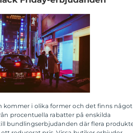
 kommer i olika former och det finns något
 från procentuella rabatter på enskilda
 till bundlingserbjudanden där flera produkt
 ett reducerat pris. Vissa butiker erbjuder