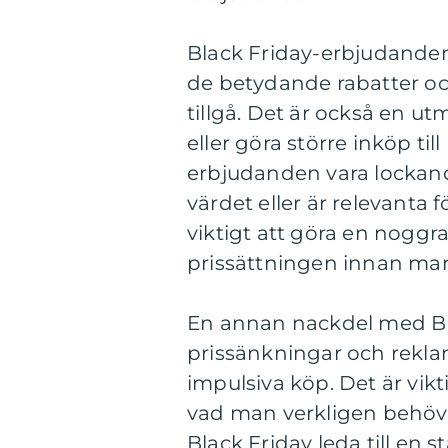
Black Friday-erbjudanden 
de betydande rabatter och
tillgå. Det är också en ut
eller göra större inköp til
erbjudanden vara lockand
värdet eller är relevanta
viktigt att göra en nogg
prissättningen innan man s
En annan nackdel med B
prissänkningar och rekla
impulsiva köp. Det är vikt
vad man verkligen behöve
Black Friday leda till en 