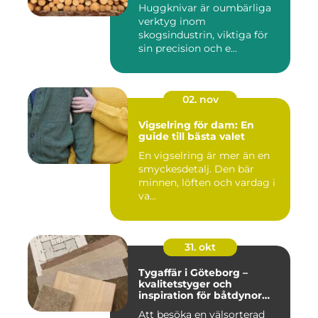
Huggknivar är oumbärliga
verktyg inom
skogsindustrin, viktiga för
sin precision och e...
02. nov
Vigselring för dam: En
guide till bästa valet
En vigselring är mer än en
smyckesdetalj. Den bär
minnen, löften och vardag i
va...
31. okt
Tygaffär i Göteborg –
kvalitetstyger och
inspiration för båtdynor
och alla dina syprojekt
Att besöka en välsorterad