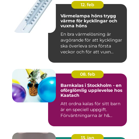
12. feb
Värmelampa höns trygg
värme för kycklingar och
vuxna höns
En bra värmelösning är
avgörande för att kycklingar
ska överleva sina första
veckor och för att vuxn...
08. feb
Barnkalas i Stockholm - en
oförglömlig upplevelse hos
Kaatach
Att ordna kalas för sitt barn
är en speciell uppgift.
Förväntningarna är h&...
13. jan