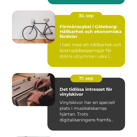
30. sep
Förmånscykel i Göteborg:
Hållbarhet och ekonomiska
fördelar
I takt med att hållbarhet och
kostnadsbesparingar får
större utrymme i våra l...
17. sep
Det tidlösa intresset för
vinylskivor
Vinylskivor har en speciell
plats i musikälskarnas
hjärtan. Trots
digitaliseringens framfa...