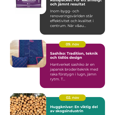
och jämnt resultat
Inom bygg- och
renoveringsvärlden står
effektivitet och kvalitet i
centrum. När v&au...
09. nov
Sashiko: Tradition, teknik
och tidlös design
Hantverket sashiko är en
japansk broderiteknik med
raka förstygn i lugn, jämn
rytm. T...
02. nov
Huggknivar: En viktig del
av skogsindustrin