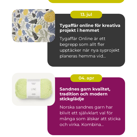
13. jul
Tygaffär online för kreativa
projekt i hemmet
Tygaffär Online är ett
begrepp som allt fler
upptäcker när nya syprojekt
planeras hemma vid
köksbord...
04. apr
Sandnes garn kvalitet,
tradition och modern
stickglädje
Norska sandnes garn har
blivit ett självklart val för
många som älskar att sticka
och virka. Kombina...