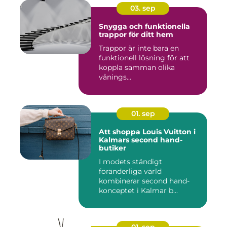
03. sep
Snygga och funktionella
trappor för ditt hem
Trappor är inte bara en
funktionell lösning för att
koppla samman olika
vånings...
01. sep
Att shoppa Louis Vuitton i
Kalmars second hand-
butiker
I modets ständigt
föränderliga värld
kombinerar second hand-
konceptet i Kalmar b...
01. sep