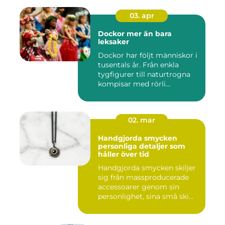
03. apr
Dockor mer än bara
leksaker
Dockor har följt människor i
tusentals år. Från enkla
tygfigurer till naturtrogna
kompisar med rörli...
02. mar
Handgjorda smycken
personliga detaljer som
håller över tid
Handgjorda smycken skiljer
sig från massproducerade
accessoarer genom sin
personlighet, sina små ski...