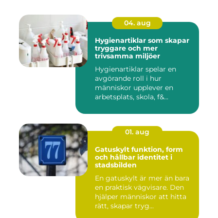
04. aug
Hygienartiklar som skapar
tryggare och mer
trivsamma miljöer
Hygienartiklar spelar en
avgörande roll i hur
människor upplever en
arbetsplats, skola, f&...
01. aug
Gatuskylt funktion, form
och hållbar identitet i
stadsbilden
En gatuskylt är mer än bara
en praktisk vägvisare. Den
hjälper människor att hitta
rätt, skapar tryg...