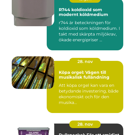
R744 koldioxid som
modernt köldmedium
r744 är beteckningen för
koldioxid som köldmedium. I
takt med skärpta miljökrav,
ökade energipriser ...
28. nov
Köpa orgel: Vägen till
musikalisk fulländning
Att köpa orgel kan vara en
betydande investering, både
ekonomiskt och för den
musika...
28. nov
Rullspackel: För ett smidigt